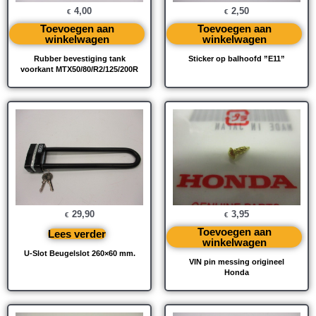
4,00
2,50
€
€
Toevoegen aan
Toevoegen aan
winkelwagen
winkelwagen
Rubber bevestiging tank
Sticker op balhoofd ”E11”
voorkant MTX50/80/R2/125/200R
29,90
3,95
€
€
Toevoegen aan
Lees verder
winkelwagen
U-Slot Beugelslot 260×60 mm.
VIN pin messing origineel
Honda