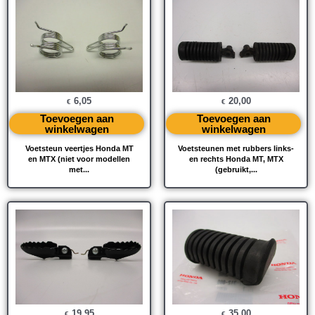
6,05
20,00
€
€
Toevoegen aan
Toevoegen aan
winkelwagen
winkelwagen
Voetsteun veertjes Honda MT
Voetsteunen met rubbers links-
en MTX (niet voor modellen
en rechts Honda MT, MTX
met...
(gebruikt,...
19,95
35,00
€
€