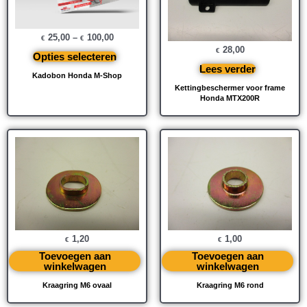
25,00
–
100,00
€
€
28,00
€
Opties selecteren
Lees verder
Kadobon Honda M-Shop
Kettingbeschermer voor frame
Honda MTX200R
1,20
1,00
€
€
Toevoegen aan
Toevoegen aan
winkelwagen
winkelwagen
Kraagring M6 ovaal
Kraagring M6 rond