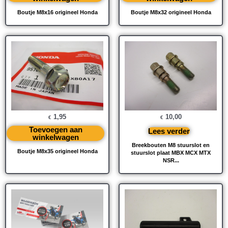
Boutje M8x16 origineel Honda
Boutje M8x32 origineel Honda
1,95
10,00
€
€
Toevoegen aan
Lees verder
winkelwagen
Breekbouten M8 stuurslot en
Boutje M8x35 origineel Honda
stuurslot plaat MBX MCX MTX
NSR...