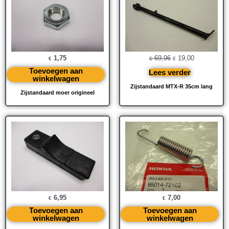
€ 69,96.
€ 19,00.
1,75
69,96
19,00
€
€
€
Toevoegen aan
Lees verder
winkelwagen
Zijstandaard MTX-R 35cm lang
Zijstandaard moer origineel
6,95
7,00
€
€
Toevoegen aan
Toevoegen aan
winkelwagen
winkelwagen