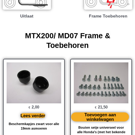
Uitlaat
Frame Toebehoren
MTX200/ MD07 Frame &
Toebehoren
2,00
21,50
€
€
Toevoegen aan
Lees verder
winkelwagen
Beschermkapjes zwart voor alle
Bouten setje universeel voor
19mm asmoeren
alle Honda’s (met het bekende