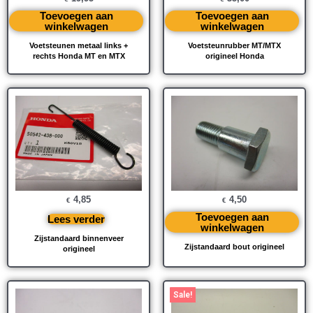
Toevoegen aan
Toevoegen aan
winkelwagen
winkelwagen
Voetsteunen metaal links +
Voetsteunrubber MT/MTX
rechts Honda MT en MTX
origineel Honda
4,85
4,50
€
€
Toevoegen aan
Lees verder
winkelwagen
Zijstandaard binnenveer
Zijstandaard bout origineel
origineel
Oorspronkelijke
Huidige
Sale!
prijs
prijs
was:
is: