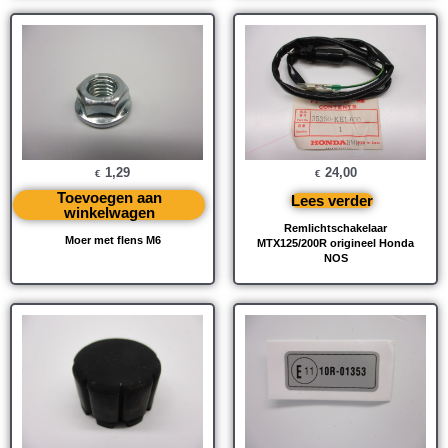
1,29
24,00
€
€
Toevoegen aan
Lees verder
winkelwagen
Remlichtschakelaar
Moer met flens M6
MTX125/200R origineel Honda
NOS