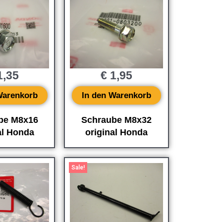
,35
€
1,95
Warenkorb
In den Warenkorb
be M8x16
Schraube M8x32
al Honda
original Honda
Ursprünglicher
Aktueller
Preis
Preis
Sale!
war:
ist:
€ 69,96
€ 19,00.