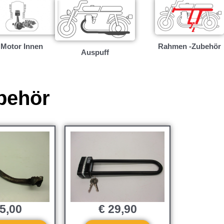
Motor Innen
Rahmen -Zubehör
Auspuff
behör
5,00
€
29,90