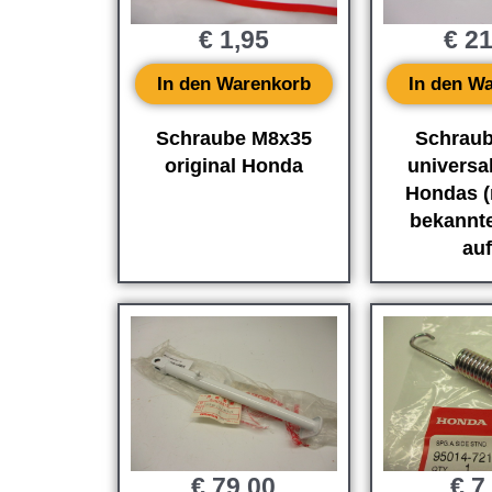
€
1,95
€
21
In den Warenkorb
In den W
Schraube M8x35
Schraub
original Honda
universal
Hondas (
bekannt
auf
€
79,00
€
7