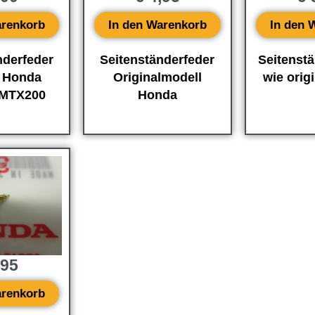
arenkorb
In den Warenkorb
In den 
nderfeder
Seitenständerfeder
Seitenst
l Honda
Originalmodell
wie orig
MTX200
Honda
,95
arenkorb