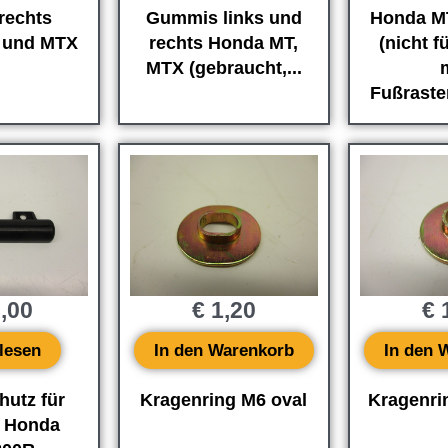
 rechts
Gummis links und
Honda M
 und MTX
rechts Honda MT,
(nicht f
MTX (gebraucht,...
Fußrast
,00
€
1,20
€
1
lesen
In den Warenkorb
In den 
hutz für
Kragenring M6 oval
Kragenri
 Honda