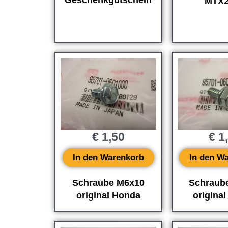
MTX
€
1,50
€
1
In den Warenkorb
In den W
Schraube M6x10
Schraub
original Honda
origina