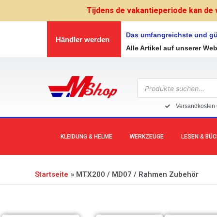
Zum
Tijdens de vakantieperiode kan de 
Inhalt
springen
Das umfangreichste und gü
Händler werden
Alle Artikel auf unserer We
Products
search
Versandkosten 
KLEIDUNG & HELME
WERKZEUGE
LESEN & BÜ
Startseite
MTX200 / MD07 / Rahmen Zubehör