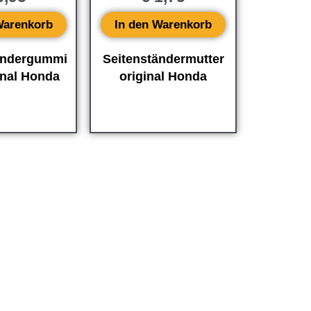
Warenkorb
In den Warenkorb
ändergummi
Seitenständermutter
inal Honda
original Honda