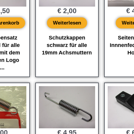
,50
€
2,00
€
4
arenkorb
Weiterlesen
Weit
ensatz
Schutzkappen
Seite
 für alle
schwarz für alle
Innnenfed
mit dem
19mm Achsmuttern
Ho
en Logo
...
,00
€
4,95
€
6