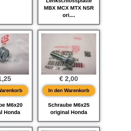
Lenkschlossplatte
MBX MCX MTX NSR
ori....
,25
€
2,00
Warenkorb
In den Warenkorb
be M6x20
Schraube M6x25
al Honda
original Honda