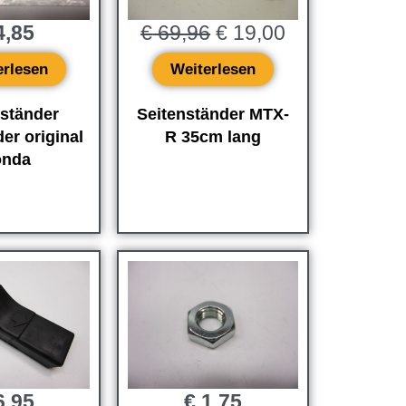
,85
€
69,96
€
19,00
erlesen
Weiterlesen
nständer
Seitenständer MTX-
er original
R 35cm lang
nda
,95
€
1,75