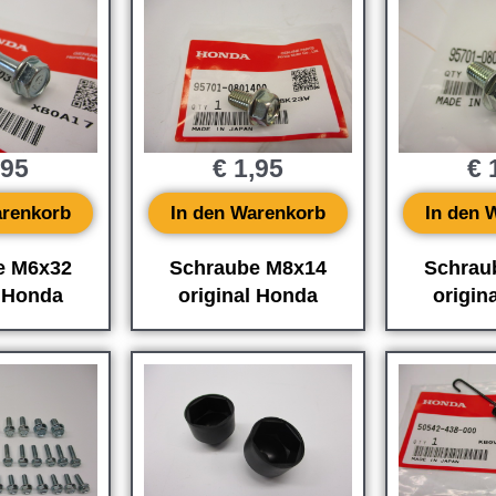
,95
€
1,95
€
1
arenkorb
In den Warenkorb
In den 
e M6x32
Schraube M8x14
Schrau
l Honda
original Honda
origin