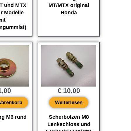
T und MTX
MT/MTX original
ür Modelle
Honda
mit
engummis!)
,00
€
10,00
Warenkorb
Weiterlesen
ng M6 rund
Scherbolzen M8
Lenkschloss und