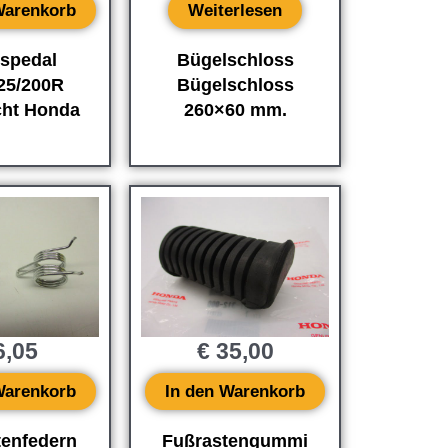
Warenkorb
Weiterlesen
spedal
Bügelschloss
25/200R
Bügelschloss
cht Honda
260×60 mm.
,05
€
35,00
Warenkorb
In den Warenkorb
tenfedern
Fußrastengummi