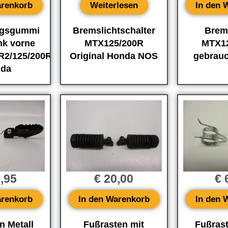
arenkorb
Weiterlesen
In den 
ngsgummi
Bremslichtschalter
Brem
nk vorne
MTX125/200R
MTX1
R2/125/200R
Original Honda NOS
gebrau
da
,95
€
20,00
€
6
arenkorb
In den Warenkorb
In den 
n Metall
Fußrasten mit
Fußras