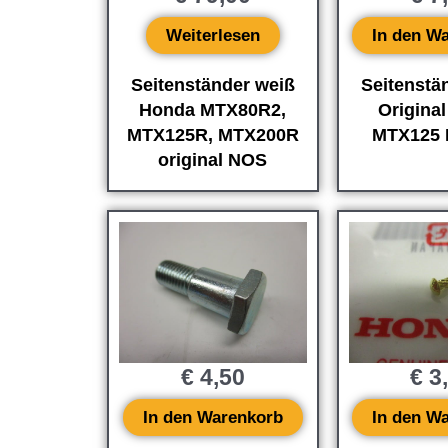
Weiterlesen
In den W
Seitenständer weiß
Seitenstä
Honda MTX80R2,
Origina
MTX125R, MTX200R
MTX125 
original NOS
€
4,50
€
3
In den Warenkorb
In den W