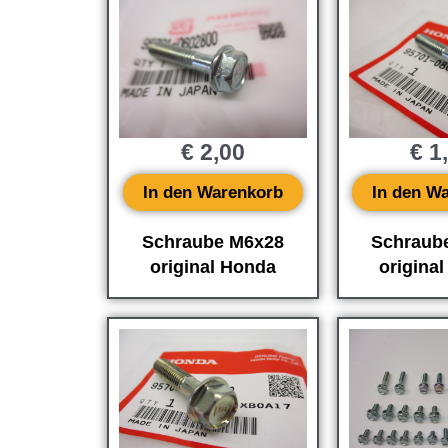
€
2,00
€
1
In den Warenkorb
In den W
Schraube M6x28
Schraub
original Honda
origina