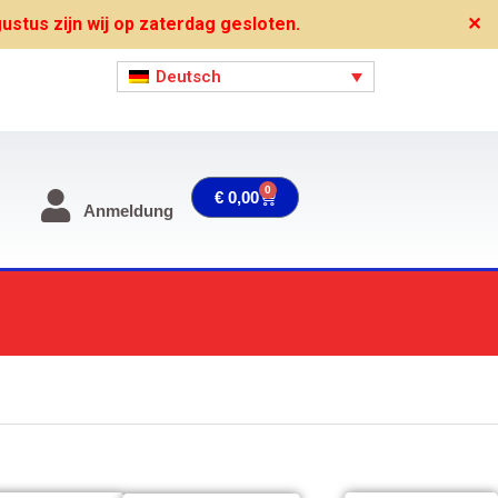
stus zijn wij op zaterdag gesloten.
✕
Deutsch
0
Warenkorb
€
0,00
Anmeldung