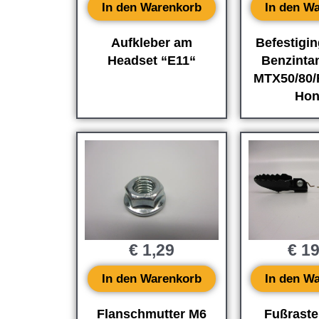
In den Warenkorb
In den W
Aufkleber am
Befestigi
Headset “E11“
Benzinta
MTX50/80/
Hon
€
1,29
€
19
In den Warenkorb
In den W
Flanschmutter M6
Fußraste