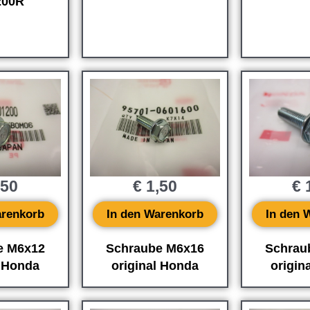
200R
,50
€
1,50
€
1
arenkorb
In den Warenkorb
In den 
e M6x12
Schraube M6x16
Schrau
l Honda
original Honda
origin