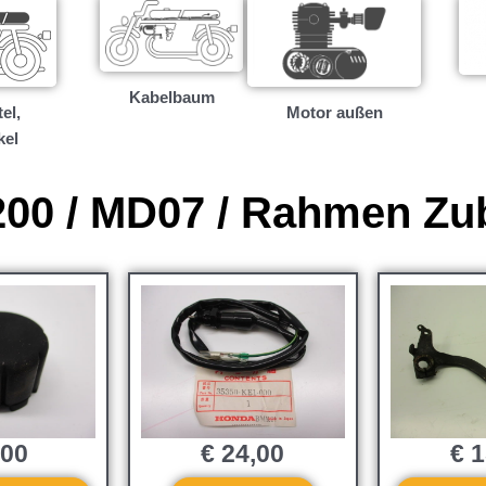
Kabelbaum
el,
Motor außen
kel
00 / MD07 / Rahmen Zu
,00
€
24,00
€
1