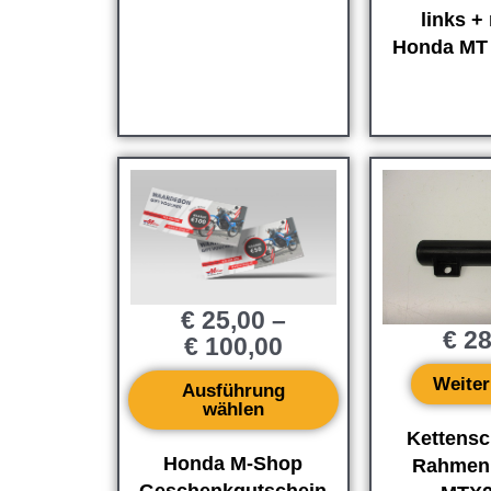
links +
Honda MT
€
25,00
–
€
28
€
100,00
Weiter
Ausführung
wählen
Kettensc
Honda M-Shop
Rahmen
Geschenkgutschein