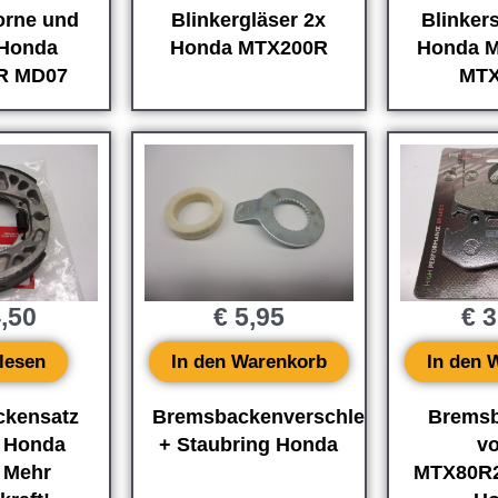
orne und
Blinkergläser 2x
Blinker
 Honda
Honda MTX200R
Honda 
R MD07
MTX
,50
€
5,95
€
3
lesen
In den Warenkorb
In den 
kensatz
Bremsbackenverschleißanzeige
Bremsb
l Honda
+ Staubring Honda
v
 Mehr
MTX80R2