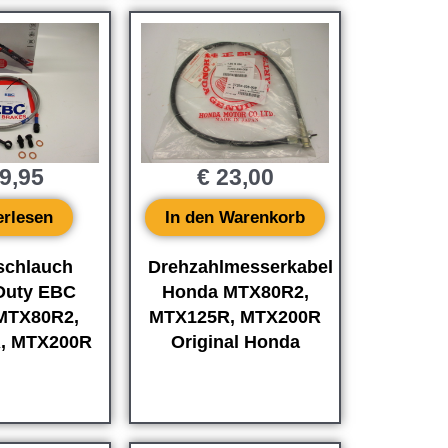
9,95
€
23,00
erlesen
In den Warenkorb
schlauch
Drehzahlmesserkabel
Duty EBC
Honda MTX80R2,
MTX80R2,
MTX125R, MTX200R
, MTX200R
Original Honda