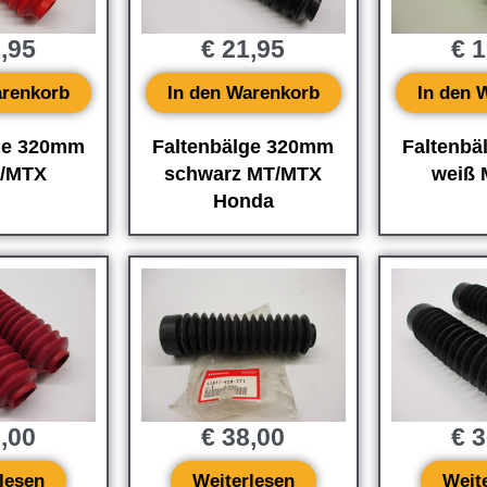
,95
€
21,95
€
1
arenkorb
In den Warenkorb
In den 
ge 320mm
Faltenbälge 320mm
Faltenb
T/MTX
schwarz MT/MTX
weiß
Honda
,00
€
38,00
€
3
lesen
Weiterlesen
Weit