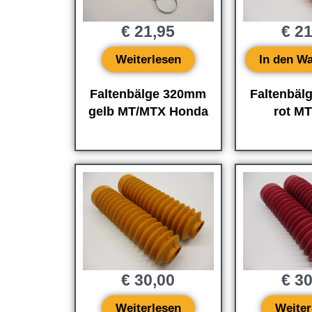
€
21,95
€
21
Weiterlesen
In den W
Faltenbälge 320mm
Faltenbäl
gelb MT/MTX Honda
rot M
€
30,00
€
30
Weiterlesen
Weiter