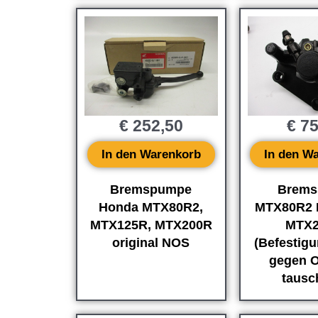
€
252,50
€
75
In den Warenkorb
In den W
Bremspumpe
Bremss
Honda MTX80R2,
MTX80R2 
MTX125R, MTX200R
MTX
original NOS
(Befestigu
gegen O
tausc