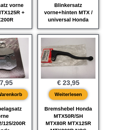
satz vorne
Blinkersatz
MTX125R +
vorne+hinten MTX /
200R
universal Honda
7,95
€
23,95
Warenkorb
Weiterlesen
elagsatz
Bremshebel Honda
orne
MTX50R/SH
/125/200R
MTX80R MTX125R