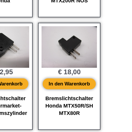
nda
MTX200R NOS
2,95
€
18,00
Warenkorb
In den Warenkorb
htschalter
Bremslichtschalter
ermarket-
Honda MTX50R/SH
mszylinder
MTX80R