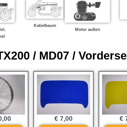
Kabelbaum
el,
Motor außen
kel
X200 / MD07 / Vorderse
0,00
€
7,00
€
7