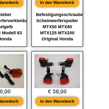
Warenkorb
In den Warenkorb
kleber
Befestigungsschrauben
rferverkleidung
Scheinwerferspoiler
elgelb
MTX50 MTX80
 Modell 83
MTX125 MTX200
 Honda
Original Honda
0,00
€
38,00
Warenkorb
In den Warenkorb