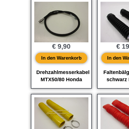
€
9,90
€
19
In den Warenkorb
In den W
Drehzahlmesserkabel
Faltenbäl
MTX50/80 Honda
schwarz