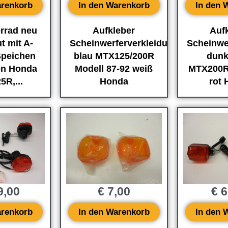
arenkorb
In den Warenkorb
In den 
rrad neu
Aufkleber
Auf
t mit A-
Scheinwerferverkleidung
Scheinwe
Speichen
blau MTX125/200R
dunk
en Honda
Modell 87-92 weiß
MTX200R
R,...
Honda
rot
9,00
€
7,00
€
6
arenkorb
In den Warenkorb
In den 