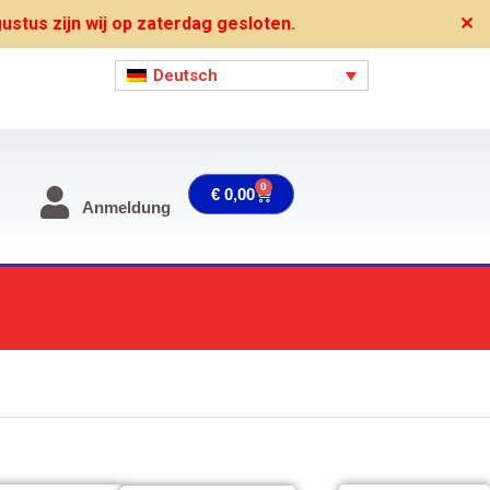
stus zijn wij op zaterdag gesloten.
✕
Deutsch
0
Warenkorb
€
0,00
Anmeldung