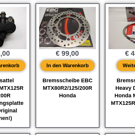
,00
€
99,00
€
4
arenkorb
In den Warenkorb
Weit
attel
Bremsscheibe EBC
Brems
MTX125R
MTX80R2/125/200R
Heavy 
200R
Honda
Honda 
ngsplatte
MTX125R
riginal
hen!)