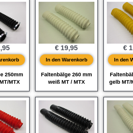
,95
€
19,95
€
1
arenkorb
In den Warenkorb
In den 
ge 250mm
Faltenbälge 260 mm
Faltenb
 MT/MTX
weiß MT / MTX
gelb MT