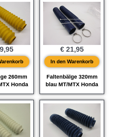
9,95
€
21,95
Warenkorb
In den Warenkorb
älge 260mm
Faltenbälge 320mm
/MTX Honda
blau MT/MTX Honda