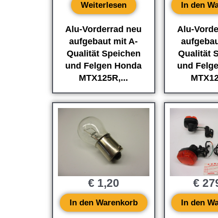
Weiterlesen
In den W
Alu-Vorderrad neu
Alu-Vorde
aufgebaut mit A-
aufgebau
Qualität Speichen
Qualität 
und Felgen Honda
und Felg
MTX125R,...
MTX125
€
1,20
€
27
In den Warenkorb
In den W