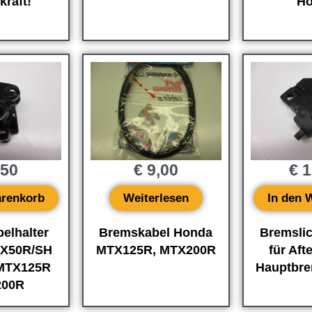
raft!
Ho
,50
€
9,00
€
1
arenkorb
Weiterlesen
In den 
elhalter
Bremskabel Honda
Bremslic
X50R/SH
MTX125R, MTX200R
für Aft
MTX125R
Hauptbre
200R