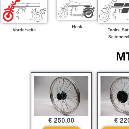
Heck
Vorderseite
Tanks, Satt
Seitendec
MT
€
250,00
€
22