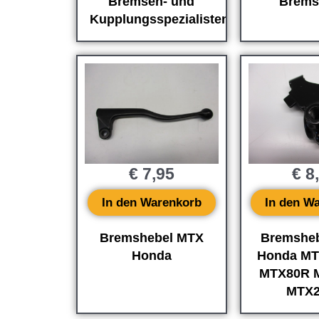
Bremsen- und
Bremsk
Kupplungsspezialisten)
€
7,95
€
8
In den Warenkorb
In den W
Bremshebel MTX
Bremsheb
Honda
Honda MT
MTX80R 
MTX