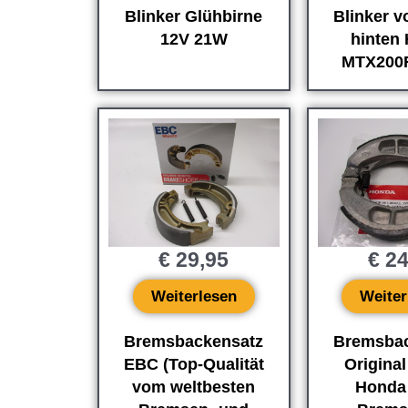
Blinker Glühbirne
Blinker v
12V 21W
hinten
MTX200
€
29,95
€
24
Weiterlesen
Weiter
Bremsbackensatz
Bremsbac
EBC (Top-Qualität
Origina
vom weltbesten
Honda