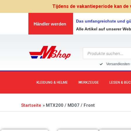
Zum
Tijdens de vakantieperiode kan de 
Inhalt
springen
Das umfangreichste und gü
Händler werden
Alle Artikel auf unserer We
Products
search
Versandkosten 
KLEIDUNG & HELME
WERKZEUGE
LESEN & BÜ
Startseite
MTX200 / MD07 / Front