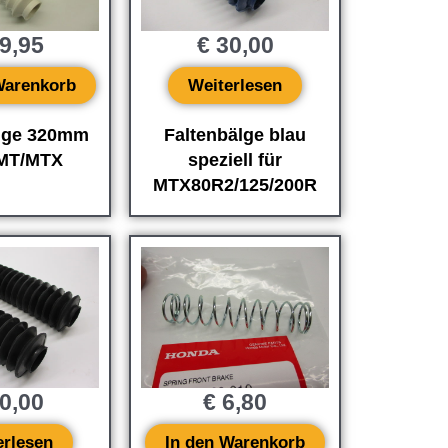
9,95
€
30,00
Warenkorb
Weiterlesen
älge 320mm
Faltenbälge blau
 MT/MTX
speziell für
MTX80R2/125/200R
0,00
€
6,80
erlesen
In den Warenkorb