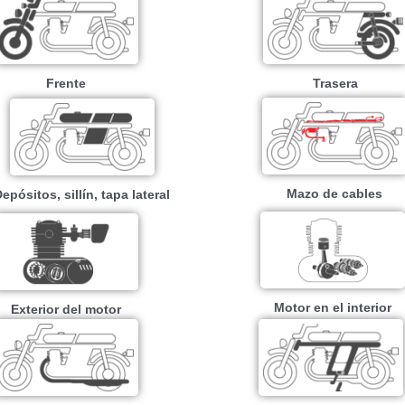
Frente
Trasera
Mazo de cables
epósitos, sillín, tapa lateral
Motor en el interior
Exterior del motor