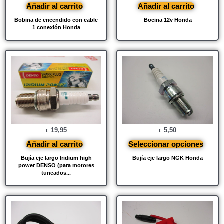
Añadir al carrito
Añadir al carrito
Bobina de encendido con cable
Bocina 12v Honda
1 conexión Honda
19,95
5,50
€
€
Añadir al carrito
Seleccionar opciones
Bujía eje largo Iridium high
Bujía eje largo NGK Honda
power DENSO (para motores
tuneados...