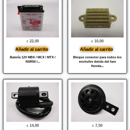
22,00
10,00
€
€
Añadir al carrito
Añadir al carrito
Batería 12V MBX / MCX / MTX /
Bloque conector para todos los
NSR50 /...
enchufes detrás del faro
Honda...
14,00
7,50
€
€