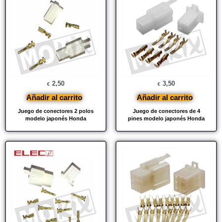
2,50
3,50
€
€
Añadir al carrito
Añadir al carrito
Juego de conectores 2 polos
Juego de conectores de 4
modelo japonés Honda
pines modelo japonés Honda