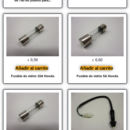
de 750 ml (bueno para...
0,50
0,60
€
€
Añadir al carrito
Añadir al carrito
Fusible de vidrio 10A Honda
Fusible de vidrio 5A Honda