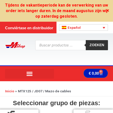
Ir
Tijdens de vakantieperiode kan de verwerking van uw
al
order iets langer duren. In de maand augustus zijn wij
✕
contenido
op zaterdag gesloten.
Español
Conviértase en distribuidor
Búsqueda
de
ZOEKEN
productos
0
Carrit
€
0,00
Inicio
MTX125 / JD07 / Mazo de cables
Seleccionar grupo de piezas: