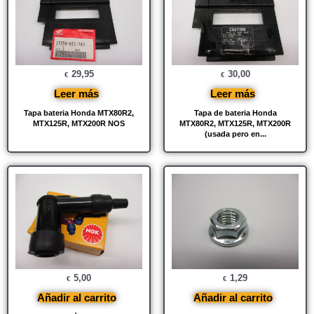
29,95
30,00
€
€
Leer más
Leer más
Tapa bateria Honda MTX80R2,
Tapa de bateria Honda
MTX125R, MTX200R NOS
MTX80R2, MTX125R, MTX200R
(usada pero en...
5,00
1,29
€
€
Añadir al carrito
Añadir al carrito