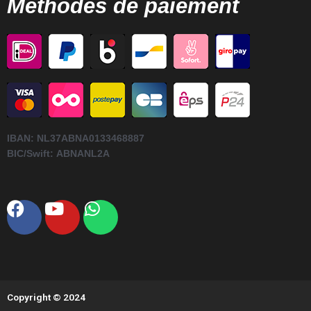
Méthodes de paiement
IBAN:
NL37ABNA0133468887
BIC/Swift:
ABNANL2A
Facebook
Youtube
Whatsapp
Copyright © 2024