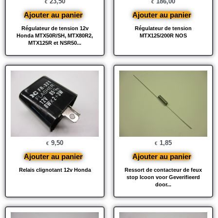
23,50
186,00
€
€
Ajouter au panier
Ajouter au panier
Régulateur de tension 12v
Régulateur de tension
Honda MTX50R/SH, MTX80R2,
MTX125/200R NOS
MTX125R et NSR50...
9,50
1,85
€
€
Ajouter au panier
Ajouter au panier
Relais clignotant 12v Honda
Ressort de contacteur de feux
stop Icoon voor Geverifieerd
door...