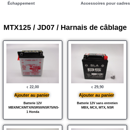
Échappement
Accessoires pour cadres
MTX125 / JD07 / Harnais de câblage
22,00
29,90
€
€
Ajouter au panier
Ajouter au panier
Batterie 12V
Batterie 12V sans entretien
MBX/MCX/MTX/NSR50/NSR75/NS-
MBX, MCX, MTX, NSR
1 Honda