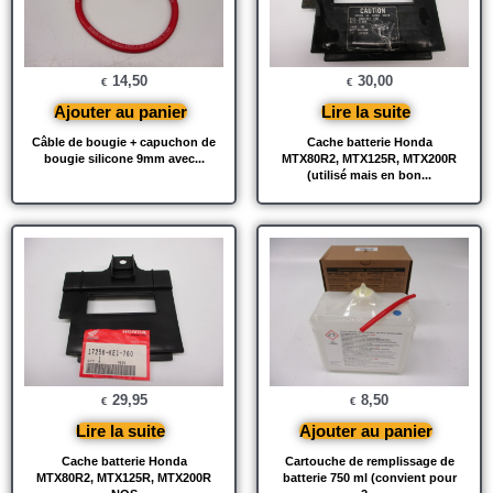
14,50
30,00
€
€
Ajouter au panier
Lire la suite
Câble de bougie + capuchon de
Cache batterie Honda
bougie silicone 9mm avec...
MTX80R2, MTX125R, MTX200R
(utilisé mais en bon...
29,95
8,50
€
€
Lire la suite
Ajouter au panier
Cache batterie Honda
Cartouche de remplissage de
MTX80R2, MTX125R, MTX200R
batterie 750 ml (convient pour