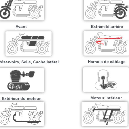
Avant
Extrémité arrière
Harnais de câblage
éservoirs, Selle, Cache latéral
Moteur intérieur​
Extérieur du moteur