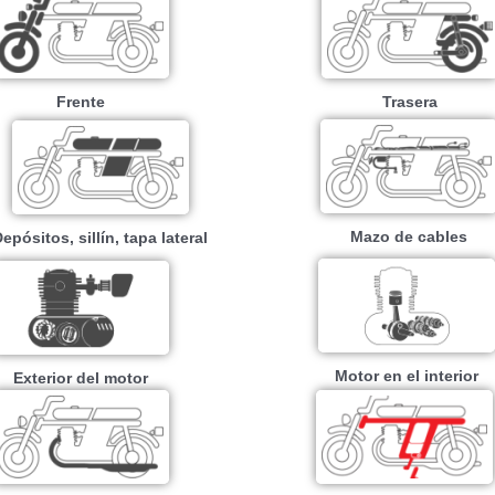
Frente
Trasera
Mazo de cables
epósitos, sillín, tapa lateral
Motor en el interior
Exterior del motor