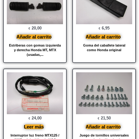
20,00
6,95
€
€
Añadir al carrito
Añadir al carrito
Estriberas con gomas izquierda
Goma del caballete lateral
y derecha Honda MT, MTX
como Honda original
(usadas,...
24,00
21,50
€
€
Leer más
Añadir al carrito
Interruptor luz freno MTX125 /
Juego de tornillos universales