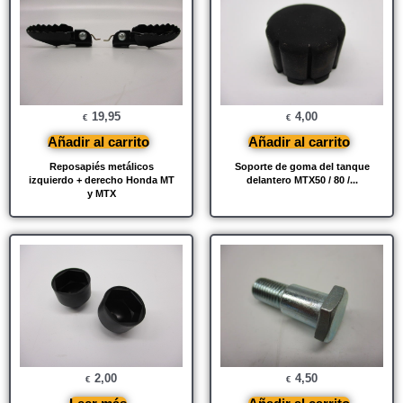
19,95
4,00
€
€
Añadir al carrito
Añadir al carrito
Reposapiés metálicos
Soporte de goma del tanque
izquierdo + derecho Honda MT
delantero MTX50 / 80 /...
y MTX
2,00
4,50
€
€