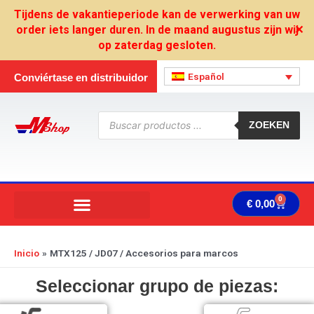
Ir
Tijdens de vakantieperiode kan de verwerking van uw
al
order iets langer duren. In de maand augustus zijn wij
✕
contenido
op zaterdag gesloten.
Español
Conviértase en distribuidor
Búsqueda
de
ZOEKEN
productos
0
Carrit
€
0,00
Inicio
MTX125 / JD07 / Accesorios para marcos
Seleccionar grupo de piezas: