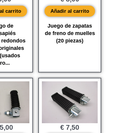
al carrito
Añadir al carrito
go de
Juego de zapatas
sapiés
de freno de muelles
o redondos
(20 piezas)
originales
usados ​​
ro...
5,00
€
7,50