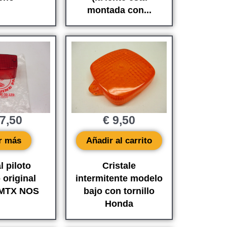
montada con...
7,50
€
9,50
r más
Añadir al carrito
l piloto
Cristale
 original
intermitente modelo
 MTX NOS
bajo con tornillo
Honda