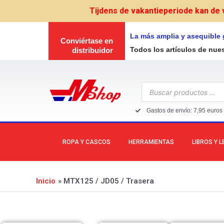
Ir
Tijdens de vakantieperiode kan de 
al
contenido
La más amplia y asequible
Conviértase en
Todos los artículos de nue
distribuidor
Búsqueda
de
productos
Gastos de envío: 7,95 euros 
ROPA Y CASCOS
HERRAMIENTAS
LIBROS Y 
Inicio
MTX125 / JD05 / Trasera