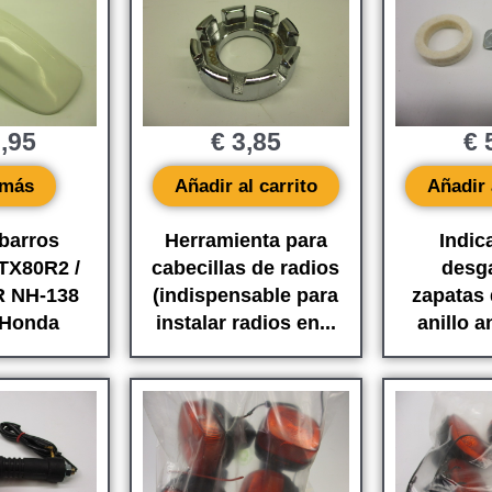
,95
€
3,85
€
5
 más
Añadir al carrito
Añadir 
barros
Herramienta para
Indic
TX80R2 /
cabecillas de radios
desg
R NH-138
(indispensable para
zapatas 
 Honda
instalar radios en...
anillo a