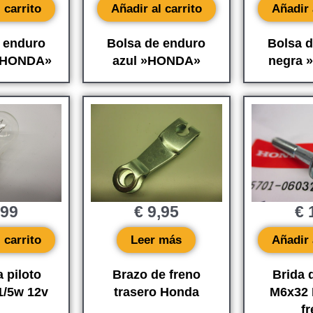
 carrito
Añadir al carrito
Añadir 
 enduro
Bolsa de enduro
Bolsa 
 »HONDA»
azul »HONDA»
negra
,99
€
9,95
€
1
 carrito
Leer más
Añadir 
 piloto
Brazo de freno
Brida 
1/5w 12v
trasero Honda
M6x32 
f