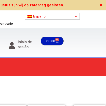
stus zijn wij op zaterdag gesloten.
✕
Español
ontrario
0
Carrito
€
0,00
Inicio de
sesión
o