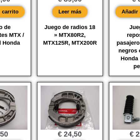
 carrito
Leer más
Añadir 
o de
Juego de radios 18
Jue
tes MTX /
» MTX80R2,
repo
l Honda
MTX125R, MTX200R
pasajer
negros 
Honda (
pe
,50
€
24,50
€
2