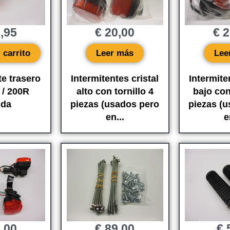
,95
€
20,00
€
2
 carrito
Leer más
Lee
te trasero
Intermitentes cristal
Intermite
/ 200R
alto con tornillo 4
bajo con
da
piezas (usados ​​pero
piezas (u
en...
e
,00
€
89,00
€
5