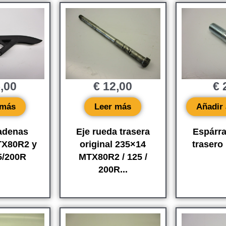
,00
€
12,00
€
2
 más
Leer más
Añadir 
adenas
Eje rueda trasera
Espárr
X80R2 y
original 235×14
trasero
/200R
MTX80R2 / 125 /
200R...