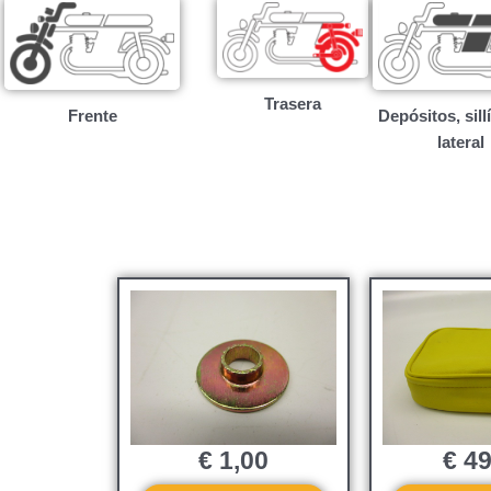
Trasera
Frente
Depósitos, sill
lateral
€
1,00
€
49