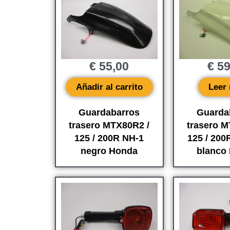
€
55,00
€
59
Añadir al carrito
Leer
Guardabarros
Guarda
trasero MTX80R2 /
trasero M
125 / 200R NH-1
125 / 200
negro Honda
blanco