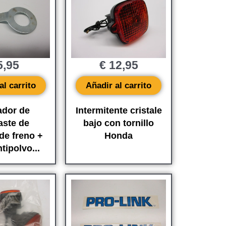
,95
€
12,95
al carrito
Añadir al carrito
ador de
Intermitente cristale
aste de
bajo con tornillo
de freno +
Honda
ntipolvo...