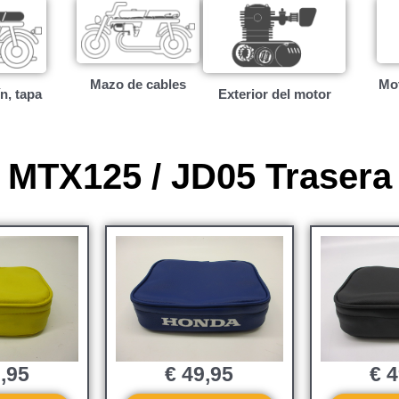
Mot
Mazo de cables
ín, tapa
Exterior del motor
MTX125 / JD05 Trasera
,95
€
49,95
€
4