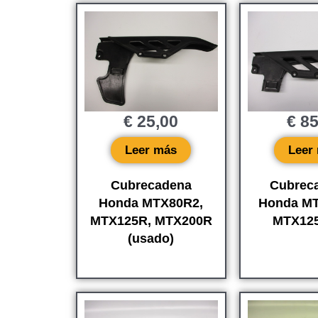
€
25,00
€
85
Leer más
Leer
Cubrecadena
Cubrec
Honda MTX80R2,
Honda MT
MTX125R, MTX200R
MTX125
(usado)