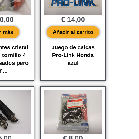
0,00
€
14,00
r más
Añadir al carrito
ntes cristal
Juego de calcas
 tornillo 4
Pro-Link Honda
sados ​​pero
azul
n...
,00
€
8,00