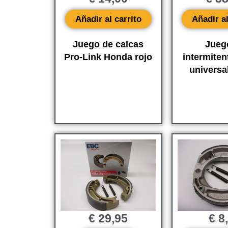
Añadir al carrito
Añadir al
Juego de calcas
Jueg
Pro-Link Honda rojo
intermiten
universa
€
29,95
€
8