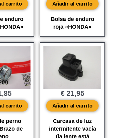
al carrito
Añadir al carrito
de enduro
Bolsa de enduro
 »HONDA»
roja »HONDA»
,85
€
21,95
al carrito
Añadir al carrito
de perno
Carcasa de luz
Brazo de
intermitente vacía
reno
(la lente está