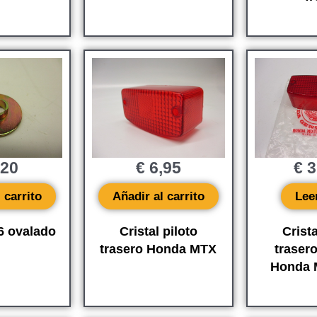
,20
€
6,95
€
3
 carrito
Añadir al carrito
Lee
6 ovalado
Cristal piloto
Crista
trasero Honda MTX
trasero
Honda