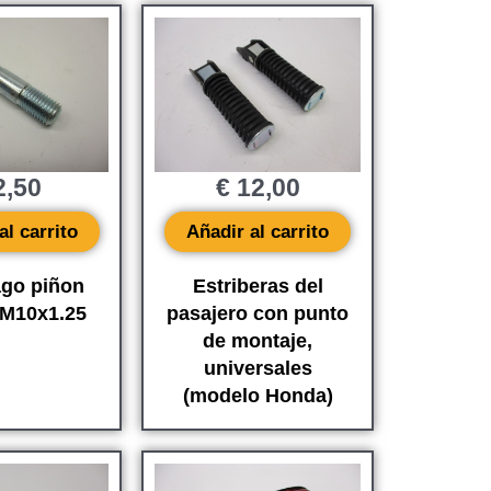
,50
€
12,00
al carrito
Añadir al carrito
ago piñon
Estriberas del
 M10x1.25
pasajero con punto
de montaje,
universales
(modelo Honda)