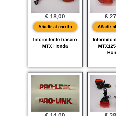
€
18,00
€
27
Añadir al carrito
Añadir al
Intermitente trasero
Intermiten
MTX Honda
MTX125 
Hon
€
14,00
€
38