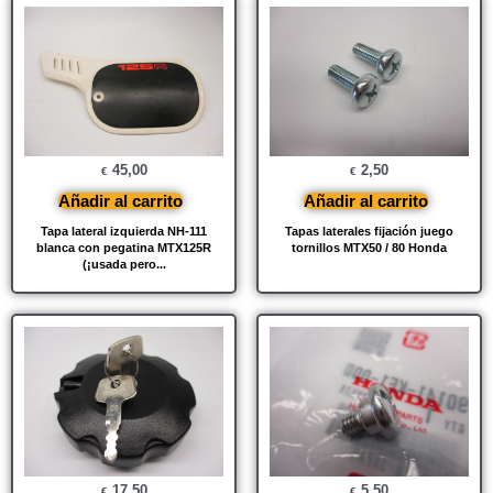
45,00
2,50
€
€
Añadir al carrito
Añadir al carrito
Tapa lateral izquierda NH-111
Tapas laterales fijación juego
blanca con pegatina MTX125R
tornillos MTX50 / 80 Honda
(¡usada pero...
17,50
5,50
€
€