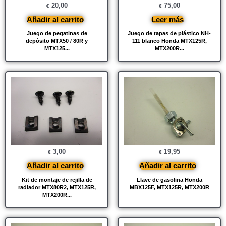
20,00
75,00
€
€
Añadir al carrito
Leer más
Juego de pegatinas de
Juego de tapas de plástico NH-
depósito MTX50 / 80R y
111 blanco Honda MTX125R,
MTX125...
MTX200R...
3,00
19,95
€
€
Añadir al carrito
Añadir al carrito
Kit de montaje de rejilla de
Llave de gasolina Honda
radiador MTX80R2, MTX125R,
MBX125F, MTX125R, MTX200R
MTX200R...