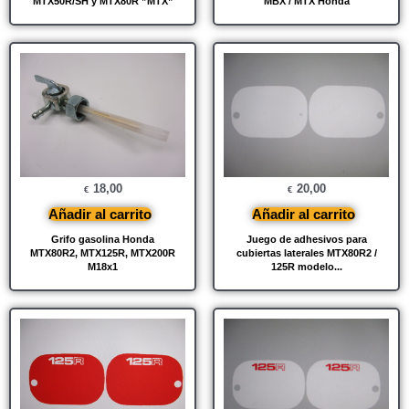
MTX50R/SH y MTX80R ”MTX”
MBX / MTX Honda
18,00
20,00
€
€
Añadir al carrito
Añadir al carrito
Grifo gasolina Honda
Juego de adhesivos para
MTX80R2, MTX125R, MTX200R
cubiertas laterales MTX80R2 /
M18x1
125R modelo...