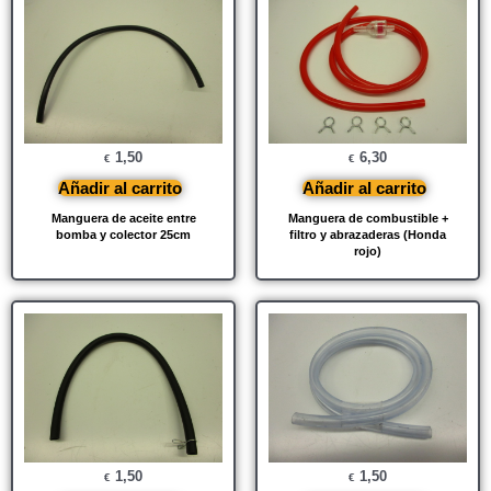
1,50
6,30
€
€
Añadir al carrito
Añadir al carrito
Manguera de aceite entre
Manguera de combustible +
bomba y colector 25cm
filtro y abrazaderas (Honda
rojo)
1,50
1,50
€
€