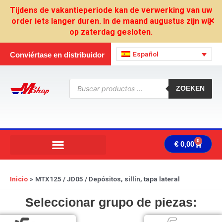
Ir
Tijdens de vakantieperiode kan de verwerking van uw
al
order iets langer duren. In de maand augustus zijn wij
✕
contenido
op zaterdag gesloten.
Español
Conviértase en distribuidor
Búsqueda
de
ZOEKEN
productos
0
Carrit
€
0,00
Inicio
MTX125 / JD05 / Depósitos, sillín, tapa lateral
Seleccionar grupo de piezas: