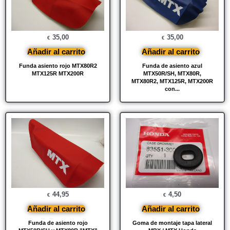
35,00
35,00
€
€
Añadir al carrito
Añadir al carrito
Funda asiento rojo MTX80R2
Funda de asiento azul
MTX125R MTX200R
MTX50R/SH, MTX80R,
MTX80R2, MTX125R, MTX200R
con...
44,95
4,50
€
€
Añadir al carrito
Añadir al carrito
Funda de asiento rojo
Goma de montaje tapa lateral