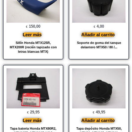
150,00
4,00
€
€
Leer más
Añadir al carrito
Sillín Honda MTX125R,
Soporte de goma del tanque
MTX200R (recién tapizado con
delantero MTX50 / 80 /...
letras blancas MTX)
29,95
49,95
€
€
Leer más
Añadir al carrito
Tapa bateria Honda MTX80R2,
Tapa depósito Honda MTX50,