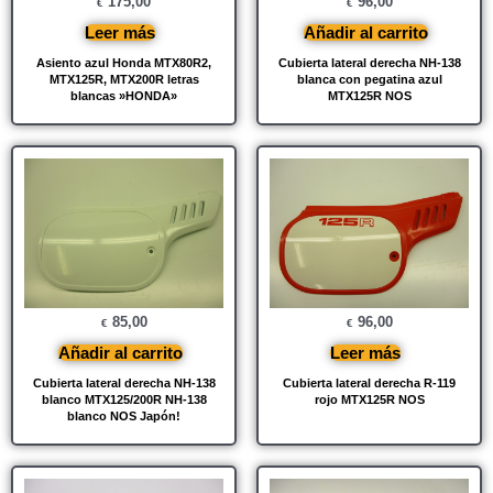
175,00
96,00
€
€
Leer más
Añadir al carrito
Asiento azul Honda MTX80R2,
Cubierta lateral derecha NH-138
MTX125R, MTX200R letras
blanca con pegatina azul
blancas »HONDA»
MTX125R NOS
85,00
96,00
€
€
Añadir al carrito
Leer más
Cubierta lateral derecha NH-138
Cubierta lateral derecha R-119
blanco MTX125/200R NH-138
rojo MTX125R NOS
blanco NOS Japón!