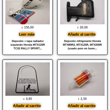
150,00
20,00
€
€
Leer más
Añadir al carrito
Deposito + tapa radiador
Deposito refrigerante Honda
izquierdo Honda MTX125R
MTX80R2, MTX125R, MTX200R
TC02 RALLY SPORT...
(usado pero en buen...
4,85
2,50
€
€
Añadir al carrito
Añadir al carrito