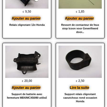
9,50
1,85
€
€
Ajouter au panier
Ajouter au panier
Relais clignotant 12v Honda
Ressort de contacteur de feux
stop Icoon voor Geverifieerd
door...
20,00
2,50
€
€
Ajouter au panier
Lire la suite
Support de batterie avec
Support relais clignotant
fermeture MBX/MCX50/80 utilisé
caoutchouc rond occasion
Honda