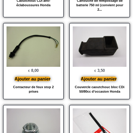
Caoutchouc CDi anti-
Cartouche de remplissage de
éclaboussures Honda
batterie 750 ml (convient pour
2...
8,00
3,50
€
€
Ajouter au panier
Ajouter au panier
Contacteur de feux stop 2
Couvercle caoutchouc bloc CDi
prises
50/80cc d’occasion Honda