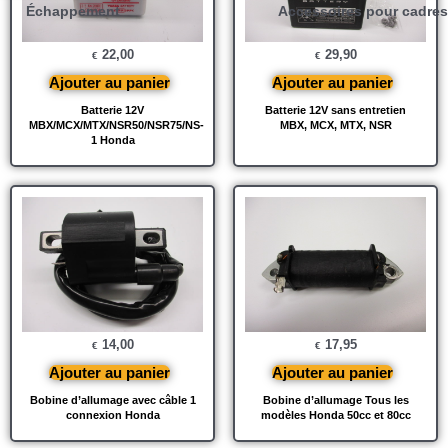
Échappement
Accessoires pour cadres
22,00
29,90
€
€
Ajouter au panier
Ajouter au panier
Batterie 12V
Batterie 12V sans entretien
MBX/MCX/MTX/NSR50/NSR75/NS-
MBX, MCX, MTX, NSR
1 Honda
14,00
17,95
€
€
Ajouter au panier
Ajouter au panier
Bobine d’allumage avec câble 1
Bobine d’allumage Tous les
connexion Honda
modèles Honda 50cc et 80cc