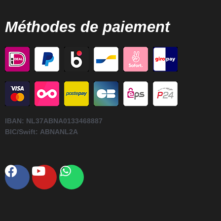
Méthodes de paiement
IBAN:
NL37ABNA0133468887
BIC/Swift:
ABNANL2A
Facebook
Youtube
Whatsapp