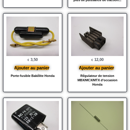
plus de puissance de traction...
3,50
12,00
€
€
Ajouter au panier
Ajouter au panier
Porte-fusible Bakélite Honda
Régulateur de tension
MBX/MCX/MTX d’occasion
Honda