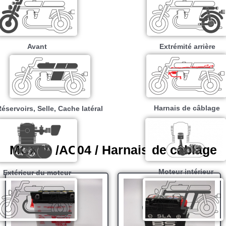
Avant
Extrémité arrière
Harnais de câblage
éservoirs, Selle, Cache latéral
MCX50 /AC04 / Harnais de câblage
Moteur intérieur​
Extérieur du moteur