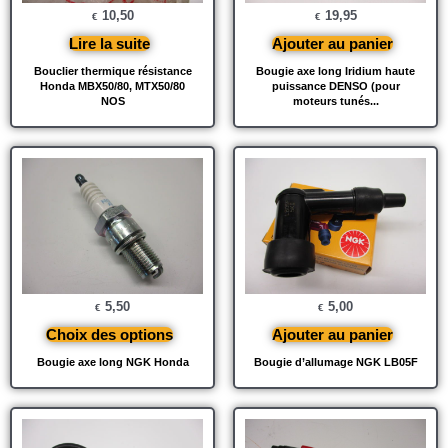
10,50
19,95
€
€
Lire la suite
Ajouter au panier
Bouclier thermique résistance
Bougie axe long Iridium haute
Honda MBX50/80, MTX50/80
puissance DENSO (pour
NOS
moteurs tunés...
5,50
5,00
€
€
Choix des options
Ajouter au panier
Bougie axe long NGK Honda
Bougie d’allumage NGK LB05F