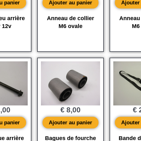
u panier
Ajouter au panier
Ajouter
u arrière
Anneau de collier
Anneau 
 12v
M6 ovale
M6
,00
€
8,00
€
2
u panier
Ajouter au panier
Ajouter
e arrière
Bagues de fourche
Bande d