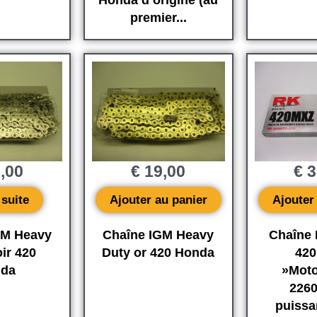
Honda d’origine (au
premier...
,00
€
19,00
€
3
 suite
Ajouter au panier
Ajouter
GM Heavy
Chaîne IGM Heavy
Chaîne
ir 420
Duty or 420 Honda
42
da
»Moto
226
puissa