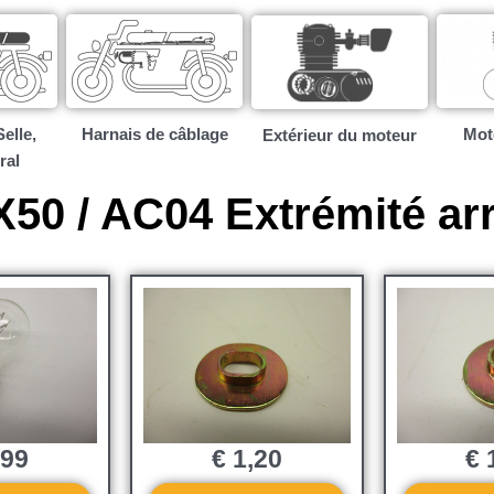
elle,
Harnais de câblage
Mote
Extérieur du moteur
ral
50 / AC04 Extrémité arr
,99
€
1,20
€
1