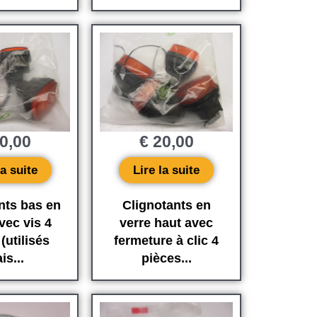
0,00
€
20,00
la suite
Lire la suite
nts bas en
Clignotants en
vec vis 4
verre haut avec
(utilisés
fermeture à clic 4
is...
pièces...