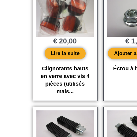
€
20,00
€
1
Lire la suite
Ajouter a
Clignotants hauts
Écrou à 
en verre avec vis 4
pièces (utilisés
mais...