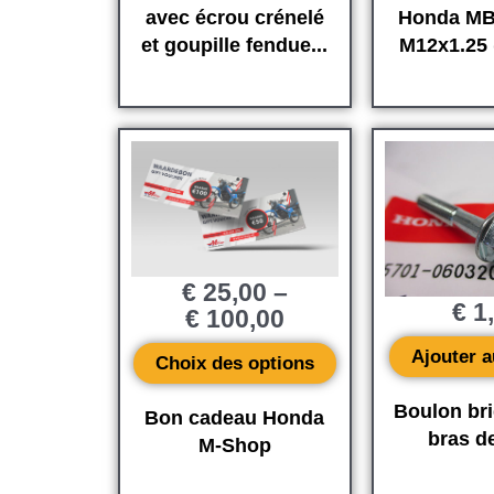
avec écrou crénelé
Honda MB
et goupille fendue...
M12x1.25 
€
25,00
–
€
1
€
100,00
Ajouter a
Choix des options
Boulon br
Bon cadeau Honda
bras de
M-Shop