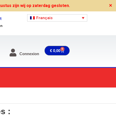
stus zijn wij op zaterdag gesloten.
✕
Français
R
on
0
Panier
€
0,00
Connexion
s :