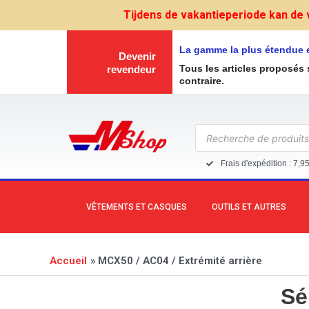
Aller
Tijdens de vakantieperiode kan de 
au
contenu
La gamme la plus étendue 
Devenir
Tous les articles proposés 
revendeur
contraire.
Recherche
de
produits
Frais d'expédition : 7,9
VÊTEMENTS ET CASQUES
OUTILS ET AUTRES
Accueil
MCX50 / AC04 / Extrémité arrière
Sé