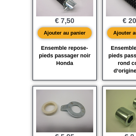
€
7,50
€
20
Ajouter au panier
Ajouter a
Ensemble repose-
Ensemble
pieds passager noir
pieds pass
Honda
rond 
d’origin