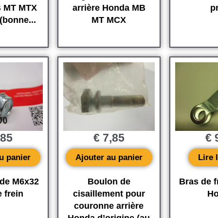
 MT MTX
arrière Honda MB
p
(bonne...
MT MCX
,85
€
7,85
€
9
u panier
Ajouter au panier
Lire 
ide M6x32
Boulon de
Bras de f
 frein
cisaillement pour
Ho
couronne arrière