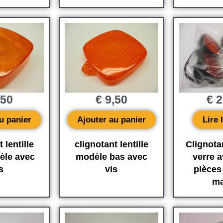
,50
€
9,50
€
2
u panier
Ajouter au panier
Lire 
 lentille
clignotant lentille
Clignota
èle avec
modèle bas avec
verre a
s
vis
pièces 
ma