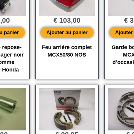
,00
€
103,00
€
3
u panier
Ajouter au panier
Ajouter
 repose-
Feu arrière complet
Garde bo
ager noir
MCX50/80 NOS
MCX
comme
d’occas
e Honda