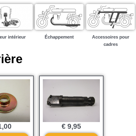
ur intérieur​
Échappement
Accessoires pour
cadres
ière
,00
€
9,95