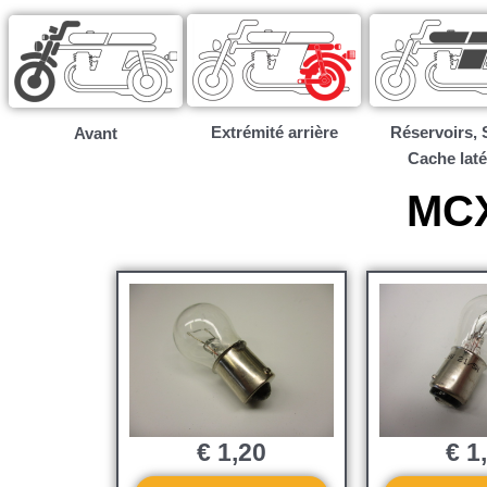
Extrémité arrière
Réservoirs, S
Avant
Cache laté
MCX
€
1,20
€
1