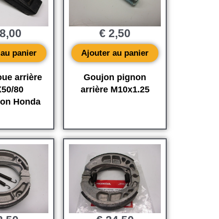
8,00
€
2,50
 au panier
Ajouter au panier
ue arrière
Goujon pignon
50/80
arrière M10x1.25
ion Honda