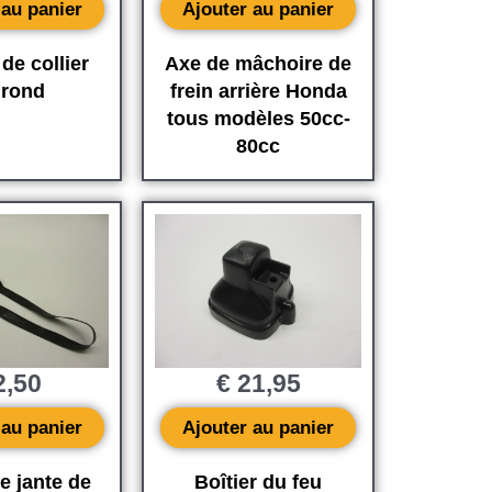
 au panier
Ajouter au panier
de collier
Axe de mâchoire de
 rond
frein arrière Honda
tous modèles 50cc-
80cc
,50
€
21,95
 au panier
Ajouter au panier
e jante de
Boîtier du feu