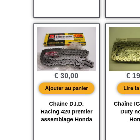
€
30,00
€
19
Ajouter au panier
Lire la
Chaine D.I.D.
Chaîne I
Racing 420 premier
Duty no
assemblage Honda
Hon