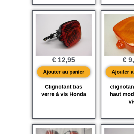
€
12,95
€
9
Ajouter au panier
Ajouter a
Clignotant bas
clignotant
verre à vis Honda
haut mod
vi