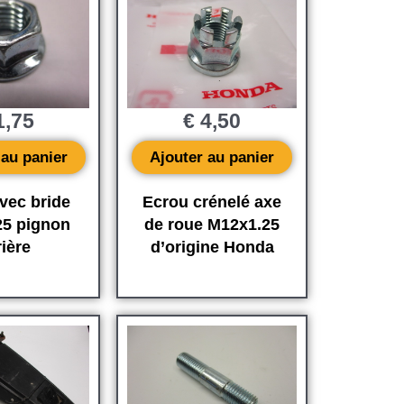
,75
€
4,50
 au panier
Ajouter au panier
vec bride
Ecrou crénelé axe
25 pignon
de roue M12x1.25
rière
d’origine Honda