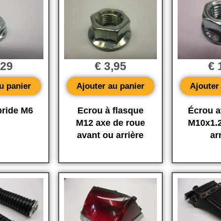
,29
€
3,95
€
1
u panier
Ajouter au panier
Ajouter
bride M6
Ecrou à flasque
Écrou a
M12 axe de roue
M10x1.
avant ou arrière
ar