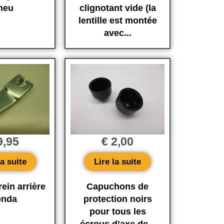
neu
clignotant vide (la
lentille est montée
avec...
,95
€
2,00
la suite
Lire la suite
rein arrière
Capuchons de
nda
protection noirs
pour tous les