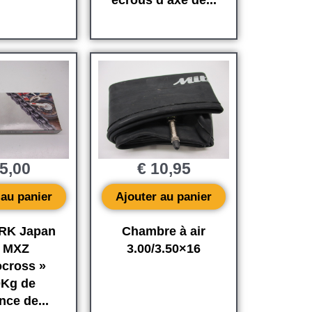
écrous d’axe de...
5,00
€
10,95
 au panier
Ajouter au panier
 RK Japan
Chambre à air
0 MXZ
3.00/3.50×16
cross »
0Kg de
nce de...