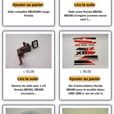
Ajouter au panier
Lire la suite
Selle complète MBX50/80 rouge
Selle noire Honda MBX50,
Honda
MBX80 d’origine (comme neuve
sauf 1...
43,00
99,00
€
€
Lire la suite
Ajouter au panier
Serrure de selle avec 1 clé
Set d’autocollants Honda
Honda MBX50, MBX80
MBX80 pour le modèle blanc
(occasion...
1985-1986 (« arc-en-ciel »)