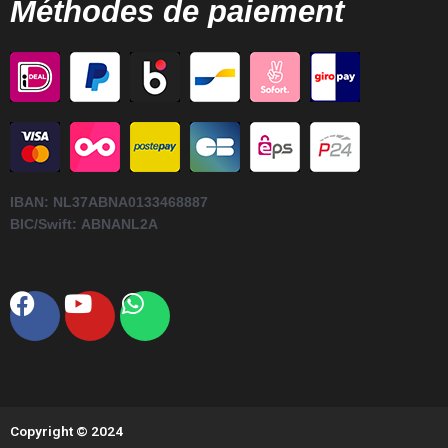
Méthodes de paiement
IBAN:
NL37ABNA0133468887
BIC/Swift:
ABNANL2A
Facebook
Youtube
Whatsapp
Copyright © 2024