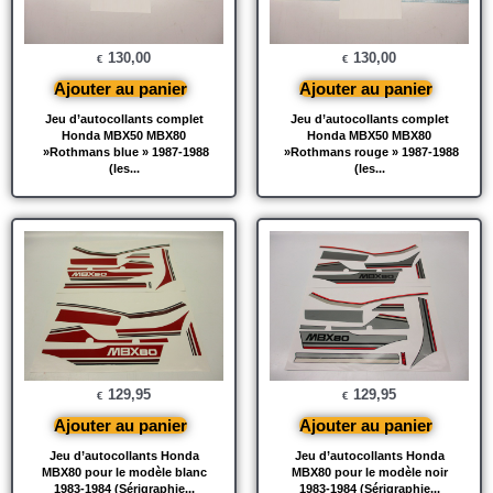
130,00
130,00
€
€
Ajouter au panier
Ajouter au panier
Jeu d’autocollants complet
Jeu d’autocollants complet
Honda MBX50 MBX80
Honda MBX50 MBX80
»Rothmans blue » 1987-1988
»Rothmans rouge » 1987-1988
(les...
(les...
129,95
129,95
€
€
Ajouter au panier
Ajouter au panier
Jeu d’autocollants Honda
Jeu d’autocollants Honda
MBX80 pour le modèle blanc
MBX80 pour le modèle noir
1983-1984 (Sérigraphie...
1983-1984 (Sérigraphie...