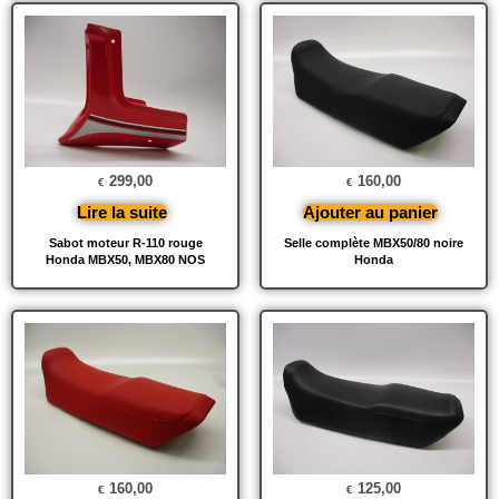
299,00
160,00
€
€
Lire la suite
Ajouter au panier
Sabot moteur R-110 rouge
Selle complète MBX50/80 noire
Honda MBX50, MBX80 NOS
Honda
160,00
125,00
€
€