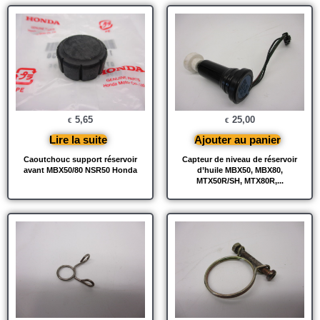
5,65
25,00
€
€
Lire la suite
Ajouter au panier
Caoutchouc support réservoir
Capteur de niveau de réservoir
avant MBX50/80 NSR50 Honda
d’huile MBX50, MBX80,
MTX50R/SH, MTX80R,...