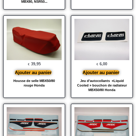
MBX80, NSR50...
39,95
6,00
€
€
Ajouter au panier
Ajouter au panier
Housse de selle MBX50/80
Jeu d’autocollants »Liquid
rouge Honda
Cooled » bouchon de radiateur
MBX50/80 Honda