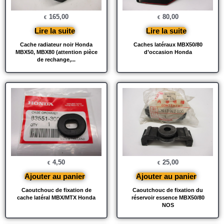
165,00
80,00
€
€
Lire la suite
Lire la suite
Cache radiateur noir Honda
Caches latéraux MBX50/80
MBX50, MBX80 (attention pièce
d’occasion Honda
de rechange,...
4,50
25,00
€
€
Ajouter au panier
Ajouter au panier
Caoutchouc de fixation de
Caoutchouc de fixation du
cache latéral MBX/MTX Honda
réservoir essence MBX50/80
NOS