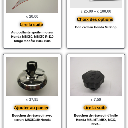
25,00
–
100,00
€
€
20,00
€
Choix des options
Lire la suite
Bon cadeau Honda M-Shop
Autocollants spoiler moteur
Honda MBX80, MBX50 R-110
rouge modèle 1983-1984
37,95
7,50
€
€
Ajouter au panier
Lire la suite
Bouchon de réservoir avec
Bouchon de réservoir d’huile
serrure MBX50/80 Honda
Honda MB, MT, MBX, MCX,
NSR...