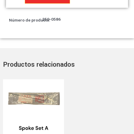
izquierda
del
manillar
250-0586
Número de producto:
cantidad
Productos relacionados