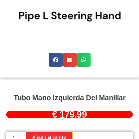
Tubo Mano Izquierda Del Manillar
€
179,99
Tubo
Mano
Añadir al carrito