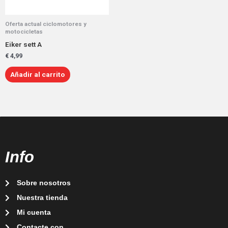
Oferta actual ciclomotores y
motocicletas
Eiker sett A
€
4,99
Añadir al carrito
Info
Sobre nosotros
Nuestra tienda
Mi cuenta
Contacte con