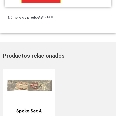
presión
cantidad
250-0138
Número de producto:
Productos relacionados