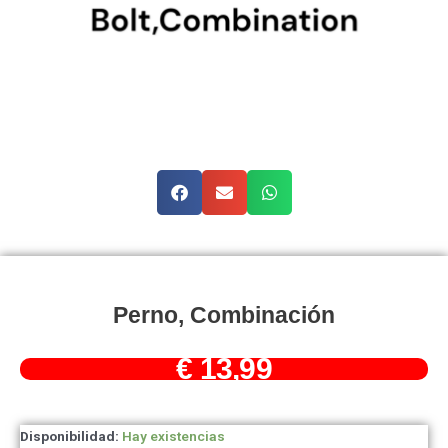
Perno, Combinación
€
13,99
Perno,
Disponibilidad:
Hay existencias
combinación