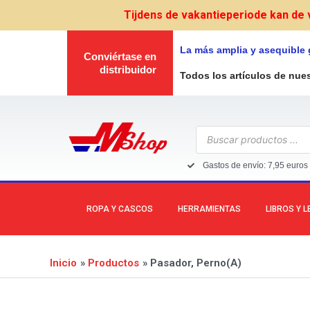
Ir
Tijdens de vakantieperiode kan de 
al
contenido
La más amplia y asequible
Conviértase en
distribuidor
Todos los artículos de nue
Búsqueda
de
productos
Gastos de envío: 7,95 euros 
ROPA Y CASCOS
HERRAMIENTAS
LIBROS Y 
Inicio
Productos
Pasador, Perno(A)