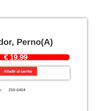
dor, Perno(A)
€
19,99
Añadir al carrito
:
250-0404