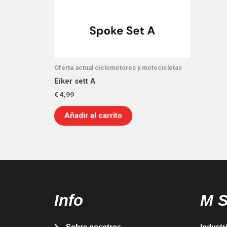
Oferta actual ciclomotores y motocicletas
Eiker sett A
€
4,99
Añadir al carrito
Info
M 
Sobre nosotros
Industr