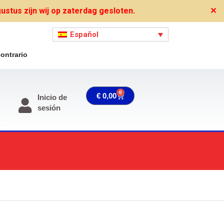
stus zijn wij op zaterdag gesloten.
✕
Español
ontrario
0
Carrito
€
0,00
Inicio de
sesión
o