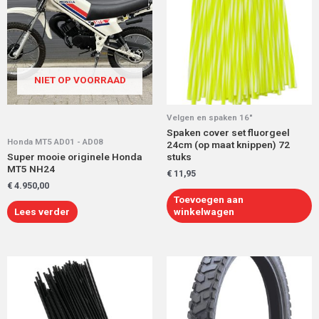
NIET OP VOORRAAD
Velgen en spaken 16"
Spaken cover set fluorgeel
Honda MT5 AD01 - AD08
24cm (op maat knippen) 72
Super mooie originele Honda
stuks
MT5 NH24
€
11,95
€
4.950,00
Toevoegen aan
Lees verder
winkelwagen