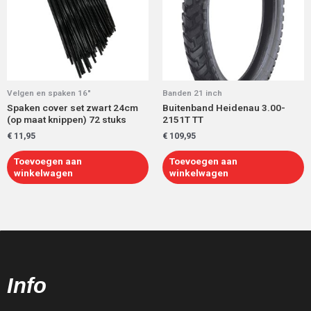
Velgen en spaken 16"
Banden 21 inch
Spaken cover set zwart 24cm
Buitenband Heidenau 3.00-
(op maat knippen) 72 stuks
2151T TT
€
11,95
€
109,95
Toevoegen aan
Toevoegen aan
winkelwagen
winkelwagen
Info