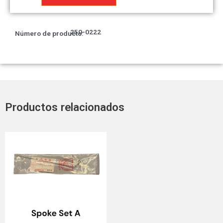
RR
R
cantidad
250-0222
Número de producto:
Productos relacionados