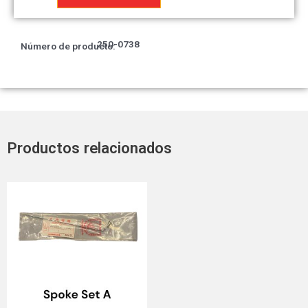
juntas,
pistón
derecho
250-0738
Número de producto:
cantidad
Productos relacionados