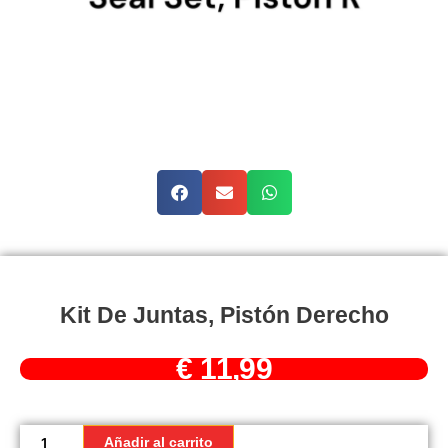
Kit De Juntas, Pistón Derecho
€
11,99
Kit
de
Añadir al carrito