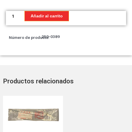
Junta,
tapa
Añadir al carrito
de
encendido
derecha
250-0389
Número de producto:
(mca)
cantidad
Productos relacionados