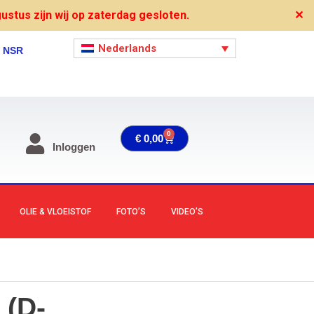
stus zijn wij op zaterdag gesloten.
✕
Nederlands
, NSR
0
Winkelwagen
€
0,00
Inloggen
OLIE & VLOEISTOF
FOTO’S
VIDEO’S
(D-