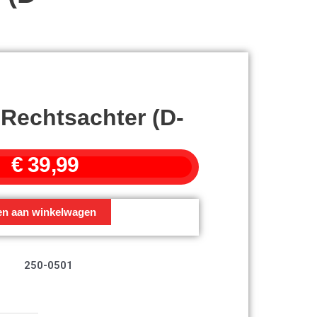
 Rechtsachter (d-
€
39,99
en aan winkelwagen
250-0501