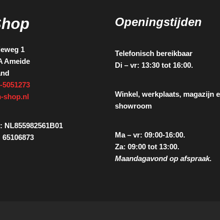
Shop
Openingstijden
ieweg 1
Telefonisch bereikbaar
A Ameide
Di – vr: 13:30 tot 16:00.
and
-5051273
Winkel, werkplaats, magazijn 
-shop.nl
showroom
: NL855982561B01
Ma – vr: 09:00-16:00.
 65106873
Za: 09:00 tot 13:00.
Maandagavond op afspraak.