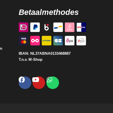
Betaalmethodes
en
IBAN:
NL37ABNA0133468887
T.n.v. M-Shop
Facebook
Youtube
Whatsapp