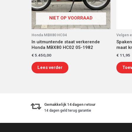
NIET OP VOORRAAD
Honda MBX80 HC04
Velgen e
In uitmuntende staat verkerende
Spaken
Honda MBX80 HC02 05-1982
maat kn
€
5.450,00
€
11,95
Lees verder
Toev
Gemakkelijk 14 dagen retour
14 dagen geld terug garantie