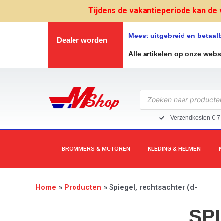
Ga
Tijdens de vakantieperiode kan de 
naar
de
Meest uitgebreid en betaa
Dealer worden
inhoud
Alle artikelen op onze web
Producten
zoeken
Verzendkosten € 7
BROMMERS & MOTOREN
KLEDING & HELMEN
Home
Producten
Spiegel, rechtsachter (d-
SP