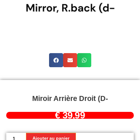
Miroir Arrière Droit (d-
€
39,99
quantité
de
Ajouter au panier