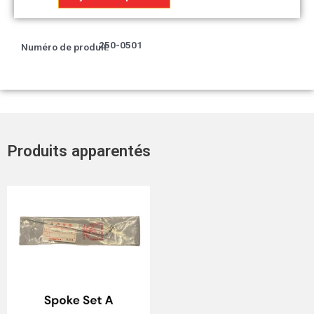
Miroir
arrière
droit
250-0501
Numéro de produit:
(d-
Produits apparentés