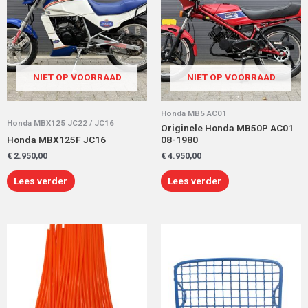
NIET OP VOORRAAD
NIET OP VOORRAAD
Honda MB5 AC01
Honda MBX125 JC22 / JC16
Originele Honda MB50P AC01
Honda MBX125F JC16
08-1980
€
2.950,00
€
4.950,00
Lees verder
Lees verder