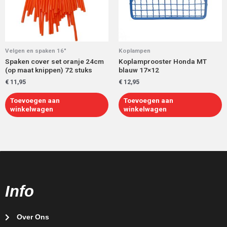
Velgen en spaken 16"
Koplampen
Spaken cover set oranje 24cm
Koplamprooster Honda MT
(op maat knippen) 72 stuks
blauw 17×12
€
11,95
€
12,95
Toevoegen aan
Toevoegen aan
winkelwagen
winkelwagen
Info
Over Ons