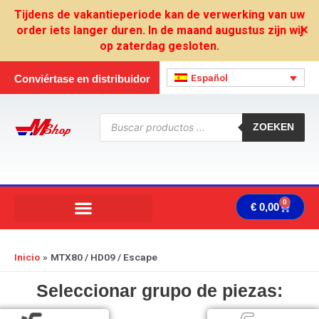
Ir
Tijdens de vakantieperiode kan de verwerking van uw
al
order iets langer duren. In de maand augustus zijn wij
✕
contenido
op zaterdag gesloten.
Español
Conviértase en distribuidor
Búsqueda
de
ZOEKEN
productos
0
Carrit
€
0,00
Inicio
MTX80 / HD09 / Escape
Seleccionar grupo de piezas: