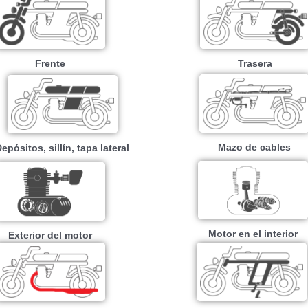
Frente
Trasera
Mazo de cables
epósitos, sillín, tapa lateral
Motor en el interior
Exterior del motor