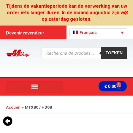
Aller
Tijdens de vakantieperiode kan de verwerking van uw
au
order iets langer duren. In de maand augustus zijn wij
✕
contenu
op zaterdag gesloten.
Français
Devenir revendeur
Recherche
de
ZOEKEN
produits
0
Panie
€
0,00
Accueil
MTX80 / HD08