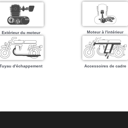
Moteur à l'intérieur
Extérieur du moteur
Tuyau d'échappement
Accessoires de cadre