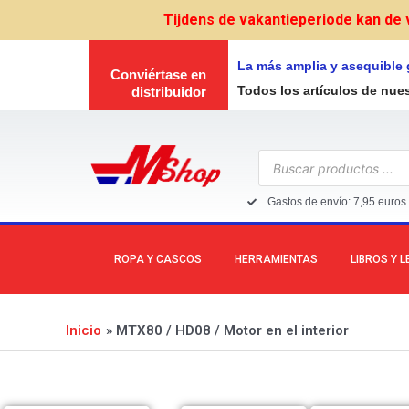
Ir
Tijdens de vakantieperiode kan de 
al
contenido
La más amplia y asequible
Conviértase en
Todos los artículos de nue
distribuidor
Búsqueda
de
productos
Gastos de envío: 7,95 euros 
ROPA Y CASCOS
HERRAMIENTAS
LIBROS Y 
Inicio
MTX80 / HD08 / Motor en el interior