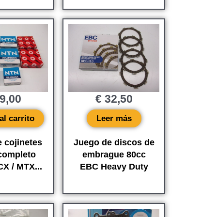
9,00
€
32,50
al carrito
Leer más
 cojinetes
Juego de discos de
completo
embrague 80cc
X / MTX...
EBC Heavy Duty