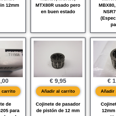
in 12mm
MTX80R usado pero
MBX80,
en buen estado
NSR7
(Espec
pa
,00
€
9,95
€
1
 carrito
Añadir al carrito
Añadir 
te de
Cojinete de pasador
Cojine
6205 para
de pistón de 12 mm
12mm 