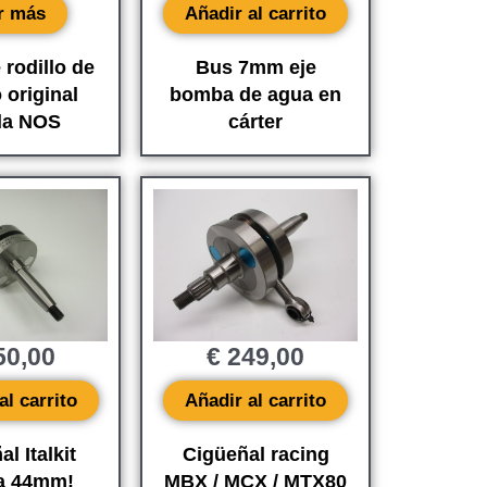
r más
Añadir al carrito
 rodillo de
Bus 7mm eje
 original
bomba de agua en
da NOS
cárter
0,00
€
249,00
al carrito
Añadir al carrito
l Italkit
Cigüeñal racing
ra 44mm!
MBX / MCX / MTX80