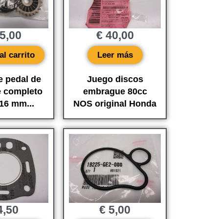
5,00
€
40,00
al carrito
Leer más
e pedal de
Juego discos
e completo
embrague 80cc
 16 mm...
NOS original Honda
,50
€
5,00