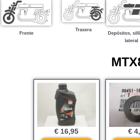
Trasera
Frente
Depósitos, sill
lateral
MTX8
€
16,95
€
4