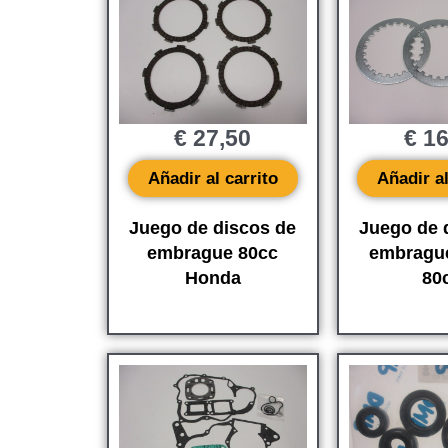
€
27,50
€
16
Añadir al carrito
Añadir al
Juego de discos de
Juego de 
embrague 80cc
embragu
Honda
80