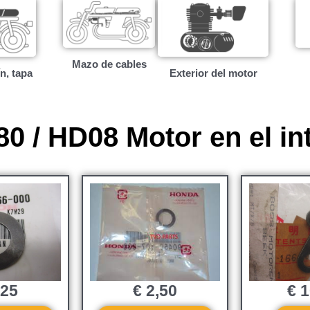
Mazo de cables
ín, tapa
Exterior del motor
0 / HD08 Motor en el int
€
2,50
,25
€
1