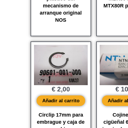
mecanismo de
MTX80R p
arranque original
NOS
€
2,00
€
10
Añadir al carrito
Añadir al
Circlip 17mm para
Cojine
embrague y caja de
cigüeñal 