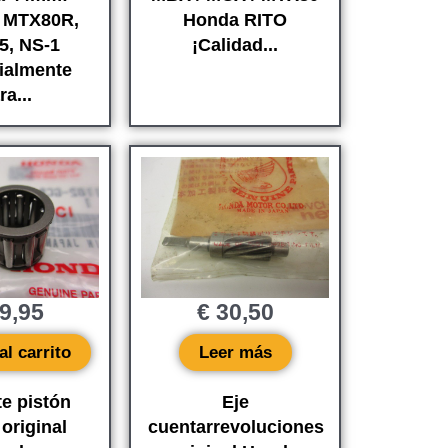
 MTX80R,
Honda RITO
5, NS-1
¡Calidad...
ialmente
ra...
9,95
€
30,50
al carrito
Leer más
te pistón
Eje
original
cuentarrevoluciones