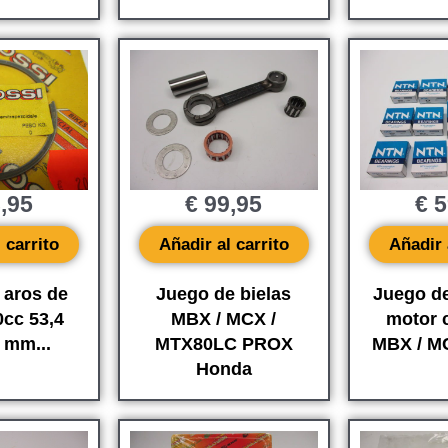
,95
€
99,95
€
5
 carrito
Añadir al carrito
Añadir 
 aros de
Juego de bielas
Juego de
0cc 53,4
MBX / MCX /
motor 
 mm...
MTX80LC PROX
MBX / MC
Honda