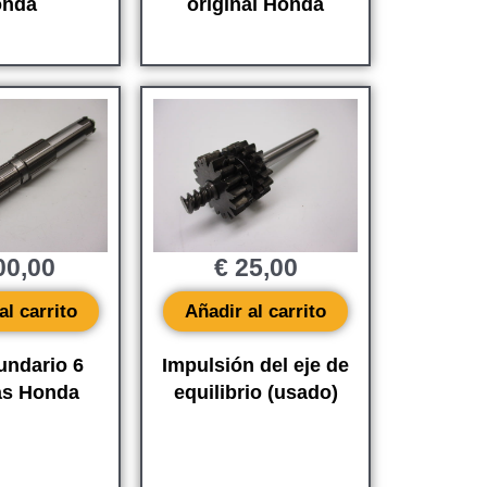
nda
original Honda
0,00
€
25,00
al carrito
Añadir al carrito
undario 6
Impulsión del eje de
as Honda
equilibrio (usado)