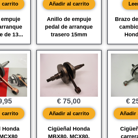
Añadir al carrito
 carrito
Lee
Anillo de empuje
e empuje
Brazo de
pedal de arranque
arranque
cambio
trasero 15mm
e de 13...
Hon
9,95
€
75,00
€
25
 carrito
Añadir al carrito
Añadir 
l Honda
Cigüeñal Honda
Cigüeña
 MCX80
MBX80, MCX80,
carre