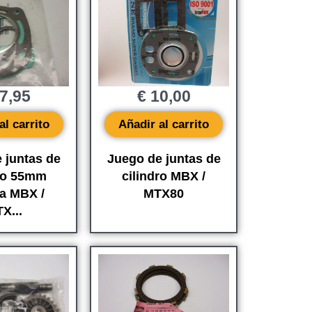
7,95
€
10,00
al carrito
Añadir al carrito
 juntas de
Juego de juntas de
dro 55mm
cilindro MBX /
a MBX /
MTX80
X...