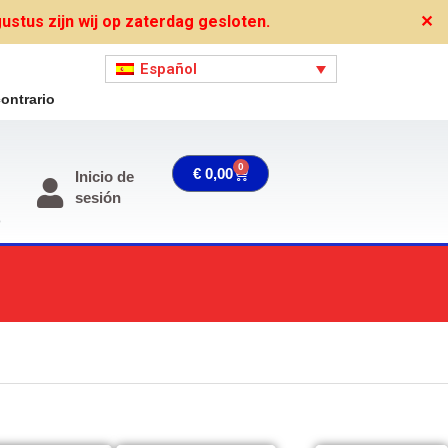
stus zijn wij op zaterdag gesloten.
✕
Español
ontrario
0
Carrito
€
0,00
Inicio de
sesión
o