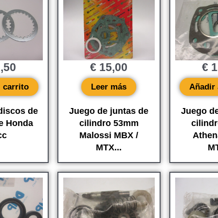
,50
€
15,00
€
1
 carrito
Leer más
Añadir 
discos de
Juego de juntas de
Juego de
e Honda
cilindro 53mm
cilin
cc
Malossi MBX /
Athen
MTX...
MT