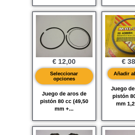
€
12,00
€
38
Seleccionar
Añadir al
opciones
Juego de
Juego de aros de
pistón 8
pistón 80 cc (49,50
mm 1,2
mm +...