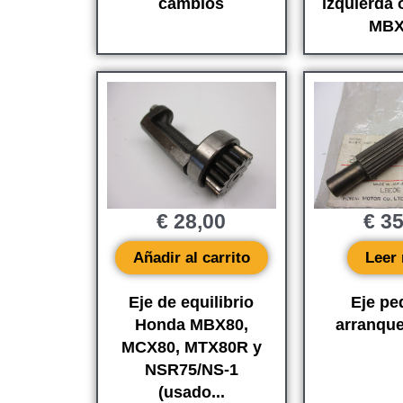
cambios
izquierda 
MBX 
€
28,00
€
35
Añadir al carrito
Leer
Eje de equilibrio
Eje pe
Honda MBX80,
arranqu
MCX80, MTX80R y
NSR75/NS-1
(usado...