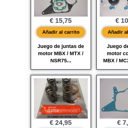
€
15,75
€
10
Añadir al carrito
Añadir al
Juego de juntas de
Juego de
motor MBX / MTX /
motor c
NSR75...
MBX / MCX
€
24,95
€
7