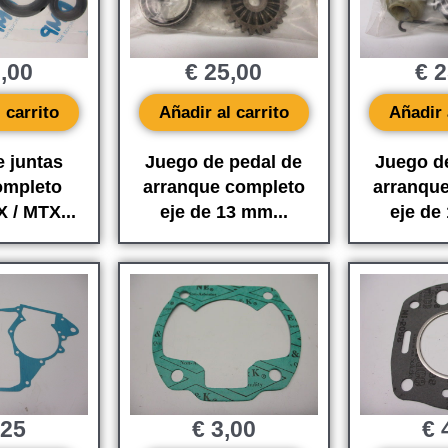
,00
€
25,00
€
2
 carrito
Añadir al carrito
Añadir 
 juntas
Juego de pedal de
Juego d
ompleto
arranque completo
arranqu
 / MTX...
eje de 13 mm...
eje de
,25
€
3,00
€
4