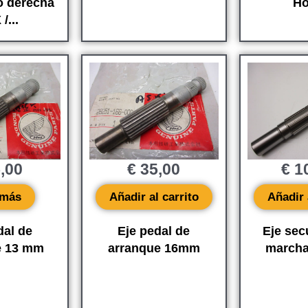
o derecha
Ho
/...
,00
€
35,00
€
10
 más
Añadir al carrito
Añadir 
dal de
Eje pedal de
Eje sec
e 13 mm
arranque 16mm
march