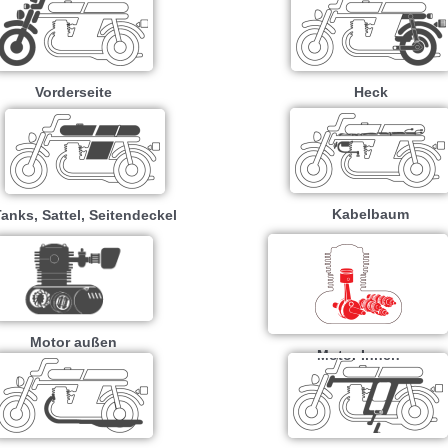
Vorderseite
Heck
Kabelbaum
anks, Sattel, Seitendeckel
Motor außen
Motor Innen