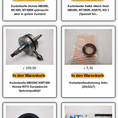
Kurbelwelle Honda MBX80,
Kurbelwelle Italkit 44mm Hub!
MCX80, MTX80R gebraucht
MBX80, MTX80R, NSR75, NS-1
aber in gutem Zustand
(Speziell für...
249,00
5,50
€
€
In den Warenkorb
In den Warenkorb
Kurbelwelle MBX/MCX/MTX80
Kurbelwellendichtring links
Honda RITO Europäische
(20x32x7)
Spitzenqualität!