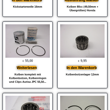
Kickstarterwelle 16mm
Kolben 80cc (49,50mm +
Übergrößen) Honda
55,00
9,95
€
€
Weiterlesen
In den Warenkorb
Kolben komplett mit
Kolbenbolzenlager 12mm
Kolbenbolzen, Kolbenringen
und Clips Autisa JPC 55,50...