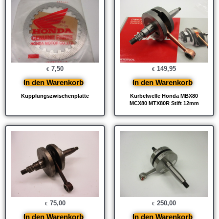
7,50
149,95
€
€
In den Warenkorb
In den Warenkorb
Kupplungszwischenplatte
Kurbelwelle Honda MBX80
MCX80 MTX80R Stift 12mm
75,00
250,00
€
€
In den Warenkorb
In den Warenkorb