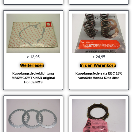
12,95
24,95
€
€
Weiterlesen
In den Warenkorb
Kupplungsdeckeldichtung
Kupplungsfedersatz EBC 15%
MBX/MCX/MTX/NSR original
verstärkt Honda 50cc-80cc
Honda NOS