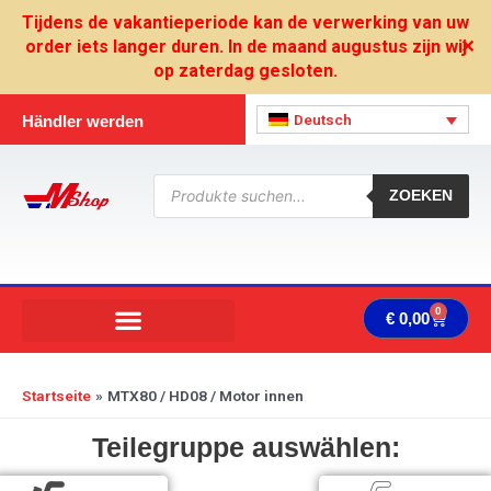
Zum
Tijdens de vakantieperiode kan de verwerking van uw
Inhalt
order iets langer duren. In de maand augustus zijn wij
✕
springen
op zaterdag gesloten.
Deutsch
Händler werden
Products
search
ZOEKEN
0
Ware
€
0,00
Startseite
MTX80 / HD08 / Motor innen
Teilegruppe auswählen: