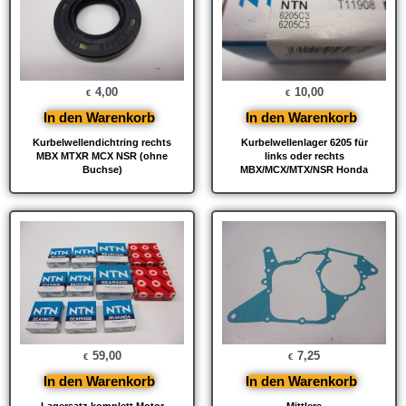
4,00
10,00
€
€
In den Warenkorb
In den Warenkorb
Kurbelwellendichtring rechts
Kurbelwellenlager 6205 für
MBX MTXR MCX NSR (ohne
links oder rechts
Buchse)
MBX/MCX/MTX/NSR Honda
59,00
7,25
€
€
In den Warenkorb
In den Warenkorb
Lagersatz komplett Motor
Mittlere