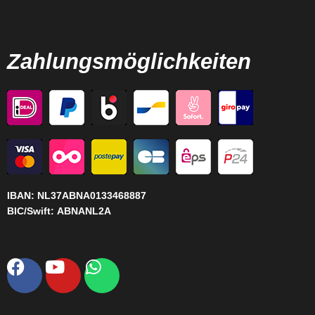
Zahlungsmöglichkeiten
IBAN:
NL37ABNA0133468887
BIC/Swift:
ABNANL2A
Facebook
Youtube
Whatsapp