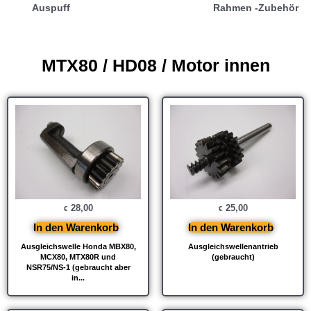
Auspuff
Rahmen -Zubehör
MTX80 / HD08 / Motor innen
28,00
25,00
€
€
In den Warenkorb
In den Warenkorb
Ausgleichswelle Honda MBX80,
Ausgleichswellenantrieb
MCX80, MTX80R und
(gebraucht)
NSR75/NS-1 (gebraucht aber
in...