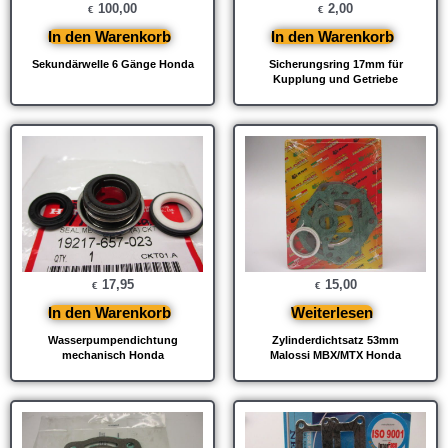
100,00
2,00
€
€
In den Warenkorb
In den Warenkorb
Sekundärwelle 6 Gänge Honda
Sicherungsring 17mm für
Kupplung und Getriebe
17,95
15,00
€
€
In den Warenkorb
Weiterlesen
Wasserpumpendichtung
Zylinderdichtsatz 53mm
mechanisch Honda
Malossi MBX/MTX Honda