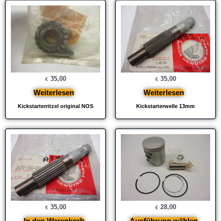
35,00
35,00
€
€
Weiterlesen
Weiterlesen
Kickstarterritzel original NOS
Kickstarterwelle 13mm
35,00
28,00
€
€
In den Warenkorb
Ausführung wählen