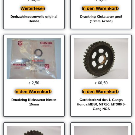
€
€
Weiterlesen
In den Warenkorb
Drehzahlmesserwelle original
Druckring Kickstarter groß
Honda
(13mm Achse)
2,50
60,50
€
€
In den Warenkorb
In den Warenkorb
Druckring Kickstarter hinten
Getrieberitzel des 1. Gangs
15mm
Honda MB50, MTX50, MTX80 6-
Gang NOS