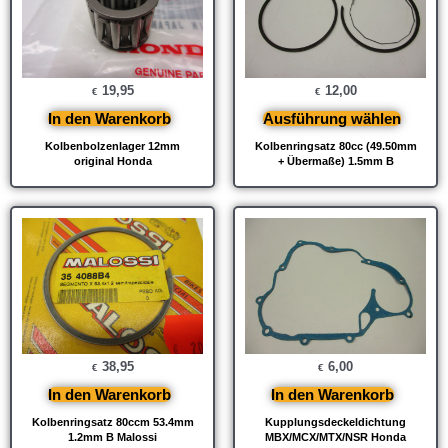
19,95
12,00
€
€
In den Warenkorb
Ausführung wählen
Kolbenbolzenlager 12mm
Kolbenringsatz 80cc (49.50mm
original Honda
+ Übermaße) 1.5mm B
38,95
6,00
€
€
In den Warenkorb
In den Warenkorb
Kolbenringsatz 80ccm 53.4mm
Kupplungsdeckeldichtung
1.2mm B Malossi
MBX/MCX/MTX/NSR Honda