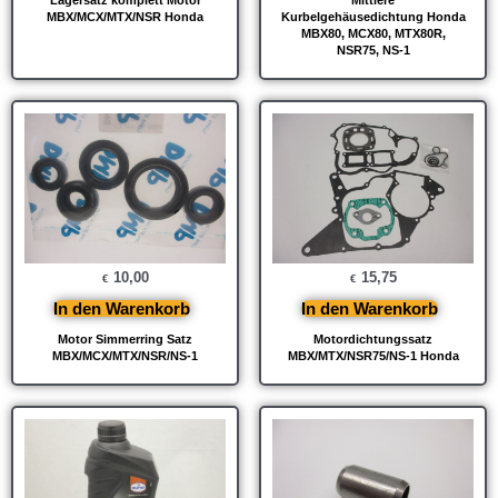
MBX/MCX/MTX/NSR Honda
Kurbelgehäusedichtung Honda
MBX80, MCX80, MTX80R,
NSR75, NS-1
10,00
15,75
€
€
In den Warenkorb
In den Warenkorb
Motor Simmerring Satz
Motordichtungssatz
MBX/MCX/MTX/NSR/NS-1
MBX/MTX/NSR75/NS-1 Honda