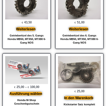
43,50
51,00
€
€
Weiterlesen
Weiterlesen
Getrieberitzel des 5. Gangs
Getrieberitzel des 6. Gangs
Honda MB50, MTX50, MTX80 6-
Honda MB50, MTX50, MTX80 6-
Gang NOS
Gang NOS
25,00
–
100,00
€
€
25,00
€
Ausführung wählen
In den Warenkorb
Honda M-Shop
Geschenkgutschein
Kickstarter Satz komplett