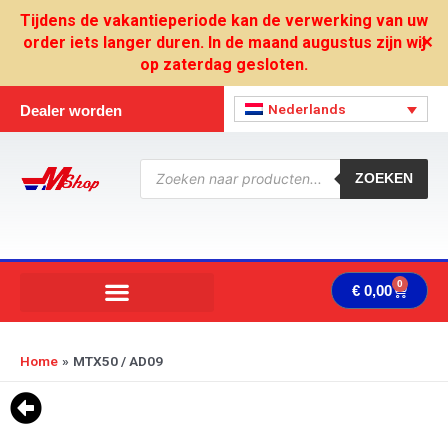
Ga
Tijdens de vakantieperiode kan de verwerking van uw
naar
order iets langer duren. In de maand augustus zijn wij
✕
de
op zaterdag gesloten.
inhoud
Nederlands
Dealer worden
Producten
zoeken
ZOEKEN
0
Wink
€
0,00
Home
MTX50 / AD09