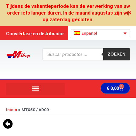
Ir
Tijdens de vakantieperiode kan de verwerking van uw
al
order iets langer duren. In de maand augustus zijn wij
✕
contenido
op zaterdag gesloten.
Español
Conviértase en distribuidor
Búsqueda
de
ZOEKEN
productos
0
Carrit
€
0,00
Inicio
MTX50 / AD09