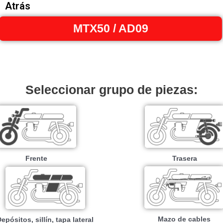
Atrás
MTX50 / AD09
Seleccionar grupo de piezas:
Frente
Trasera
Mazo de cables
epósitos, sillín, tapa lateral