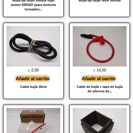
Bujía eje largo Iridium high
Bujía eje largo NGK Honda
power DENSO (para motores
tuneados...
2,50
14,50
€
€
Añadir al carrito
Añadir al carrito
Cable bujía 30cm
Cable de bujía + tapa de bujía
de silicona de...