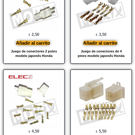
2,50
3,50
€
€
Añadir al carrito
Añadir al carrito
Juego de conectores 2 polos
Juego de conectores de 4
modelo japonés Honda
pines modelo japonés Honda
4,50
5,50
€
€