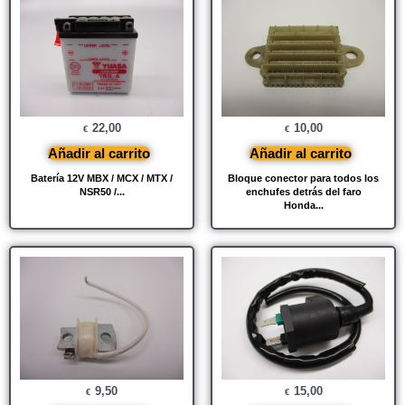
22,00
10,00
€
€
Añadir al carrito
Añadir al carrito
Batería 12V MBX / MCX / MTX /
Bloque conector para todos los
NSR50 /...
enchufes detrás del faro
Honda...
9,50
15,00
€
€