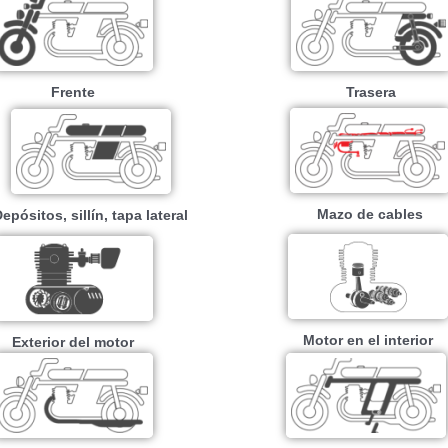
Frente
Trasera
Mazo de cables
epósitos, sillín, tapa lateral
Motor en el interior
Exterior del motor