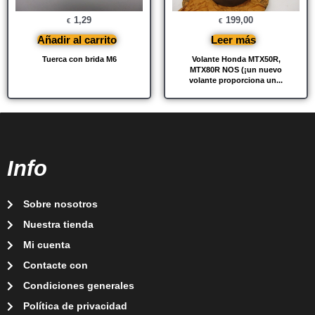
1,29
199,00
€
€
Añadir al carrito
Leer más
Tuerca con brida M6
Volante Honda MTX50R,
MTX80R NOS (¡un nuevo
volante proporciona un...
Info
Sobre nosotros
Nuestra tienda
Mi cuenta
Contacte con
Condiciones generales
Política de privacidad