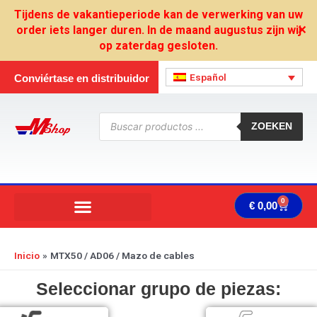
Ir
Tijdens de vakantieperiode kan de verwerking van uw
al
order iets langer duren. In de maand augustus zijn wij
✕
contenido
op zaterdag gesloten.
Español
Conviértase en distribuidor
Búsqueda
de
ZOEKEN
productos
0
Carrit
€
0,00
Inicio
MTX50 / AD06 / Mazo de cables
Seleccionar grupo de piezas: