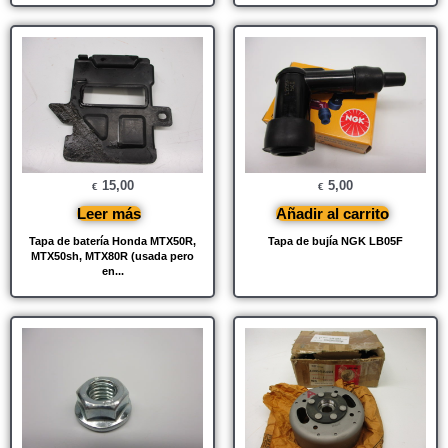
15,00
5,00
€
€
Leer más
Añadir al carrito
Tapa de batería Honda MTX50R,
Tapa de bujía NGK LB05F
MTX50sh, MTX80R (usada pero
en...