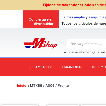
Ir
Tijdens de vakantieperiode kan de 
al
contenido
La más amplia y asequible
Conviértase en
Todos los artículos de nue
distribuidor
Búsqueda
de
productos
Gastos de envío: 7,95 euros 
ROPA Y CASCOS
HERRAMIENTAS
LIBROS Y 
Inicio
MTX50 / AD06 / Frente