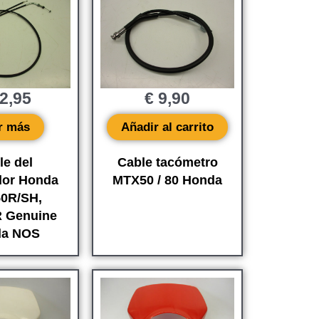
2,95
€
9,90
r más
Añadir al carrito
le del
Cable tacómetro
dor Honda
MTX50 / 80 Honda
0R/SH,
 Genuine
da NOS