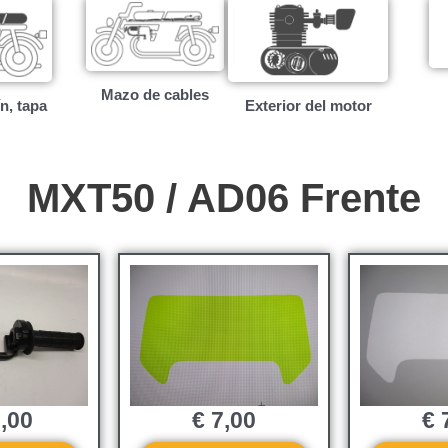
Mazo de cables
ín, tapa
Exterior del motor
MXT50 / AD06 Frente
,00
€
7,00
€
7