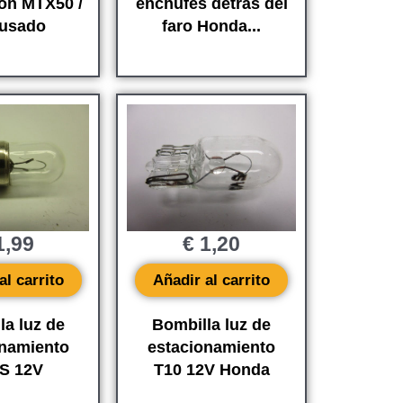
ión MTX50 /
enchufes detrás del
 usado
faro Honda...
,99
€
1,20
al carrito
Añadir al carrito
la luz de
Bombilla luz de
onamiento
estacionamiento
S 12V
T10 12V Honda