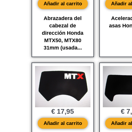
Añadir al carrito
Añadir al
Abrazadera del
Acelera
cabezal de
asas Ho
dirección Honda
MTX50, MTX80
31mm (usada...
€
17,95
€
7
Añadir al carrito
Añadir al