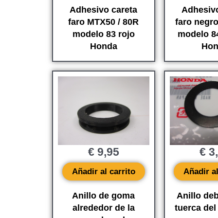
Adhesivo careta
Adhesivo
faro MTX50 / 80R
faro negr
modelo 83 rojo
modelo 84
Honda
Hon
€
9,95
€
3
Añadir al carrito
Añadir al
Anillo de goma
Anillo deb
alrededor de la
tuerca del