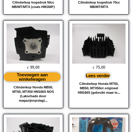
Cilinderkop hogedruk 50cc
Cilinderkop hogedruk 70cc
MB/MT/MTX (zoals HM166F)
MB/MT/MTX
99,00
75,00
€
€
Toevoegen aan
Lees verder
winkelwagen
Cilinderkop Honda MT50,
Cilinderkop Honda MB50,
MB50, MTX50ot origineel
MT50, MTX50 HM166S NOS
HM166S (gebruikt maar in...
(Lakschade door
magazijnopslag)...