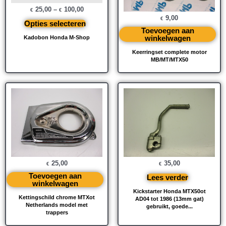
25,00
–
100,00
€
€
9,00
€
Opties selecteren
Toevoegen aan
winkelwagen
Kadobon Honda M-Shop
Keerringset complete motor
MB/MT/MTX50
25,00
35,00
€
€
Toevoegen aan
Lees verder
winkelwagen
Kickstarter Honda MTX50ot
Kettingschild chrome MTXot
AD04 tot 1986 (13mm gat)
Netherlands model met
gebruikt, goede...
trappers