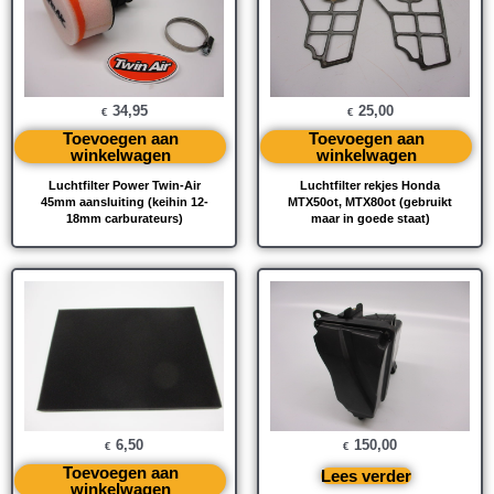
34,95
25,00
€
€
Toevoegen aan
Toevoegen aan
winkelwagen
winkelwagen
Luchtfilter Power Twin-Air
Luchtfilter rekjes Honda
45mm aansluiting (keihin 12-
MTX50ot, MTX80ot (gebruikt
18mm carburateurs)
maar in goede staat)
6,50
150,00
€
€
Toevoegen aan
Lees verder
winkelwagen