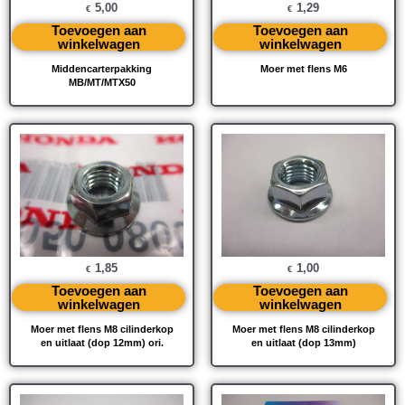
5,00
1,29
€
€
Toevoegen aan
Toevoegen aan
winkelwagen
winkelwagen
Middencarterpakking
Moer met flens M6
MB/MT/MTX50
1,85
1,00
€
€
Toevoegen aan
Toevoegen aan
winkelwagen
winkelwagen
Moer met flens M8 cilinderkop
Moer met flens M8 cilinderkop
en uitlaat (dop 12mm) ori.
en uitlaat (dop 13mm)