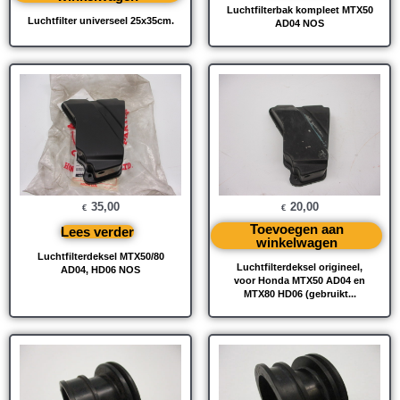
Luchtfilterbak kompleet MTX50
Luchtfilter universeel 25x35cm.
AD04 NOS
35,00
20,00
€
€
Toevoegen aan
Lees verder
winkelwagen
Luchtfilterdeksel MTX50/80
Luchtfilterdeksel origineel,
AD04, HD06 NOS
voor Honda MTX50 AD04 en
MTX80 HD06 (gebruikt...