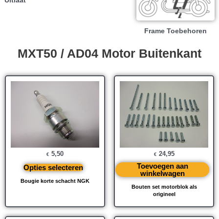
Uitlaat
Frame Toebehoren
MXT50 / AD04 Motor Buitenkant
5,50
24,95
€
€
Toevoegen aan
Opties selecteren
winkelwagen
Bougie korte schacht NGK
Bouten set motorblok als
origineel