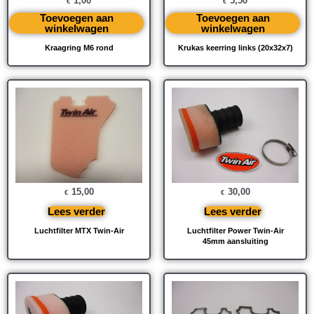
1,00
5,50
€
€
Toevoegen aan
Toevoegen aan
winkelwagen
winkelwagen
Kraagring M6 rond
Krukas keerring links (20x32x7)
15,00
30,00
€
€
Lees verder
Lees verder
Luchtfilter MTX Twin-Air
Luchtfilter Power Twin-Air
45mm aansluiting