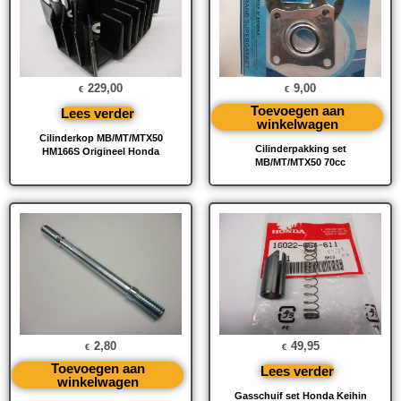
229,00
9,00
€
€
Toevoegen aan
Lees verder
winkelwagen
Cilinderkop MB/MT/MTX50
Cilinderpakking set
HM166S Origineel Honda
MB/MT/MTX50 70cc
2,80
49,95
€
€
Toevoegen aan
Lees verder
winkelwagen
Gasschuif set Honda Keihin