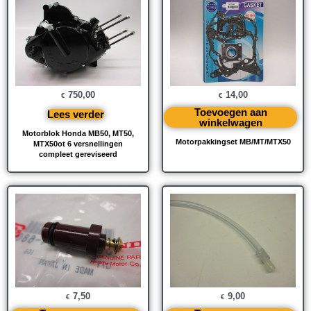
750,00
14,00
€
€
Toevoegen aan
Lees verder
winkelwagen
Motorblok Honda MB50, MT50,
Motorpakkingset MB/MT/MTX50
MTX50ot 6 versnellingen
compleet gereviseerd
7,50
9,00
€
€