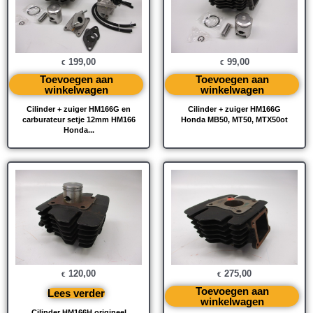
199,00
99,00
€
€
Toevoegen aan
Toevoegen aan
winkelwagen
winkelwagen
Cilinder + zuiger HM166G en
Cilinder + zuiger HM166G
carburateur setje 12mm HM166
Honda MB50, MT50, MTX50ot
Honda...
120,00
275,00
€
€
Toevoegen aan
Lees verder
winkelwagen
Cilinder HM166H origineel