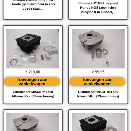
Cilinder HM166H origineel
Honda (gebruikt maar in zeer
Honda NOS (zeer lichte
goede staat...
vliegroest in cilinder,...
210,00
99,95
€
€
Toevoegen aan
Toevoegen aan
winkelwagen
winkelwagen
Cilinder set MB/MT/MTX50
Cilinder set MB/MT/MTX50
Athena 50cc (39mm boring)
Nikasil 50cc (39mm boring)