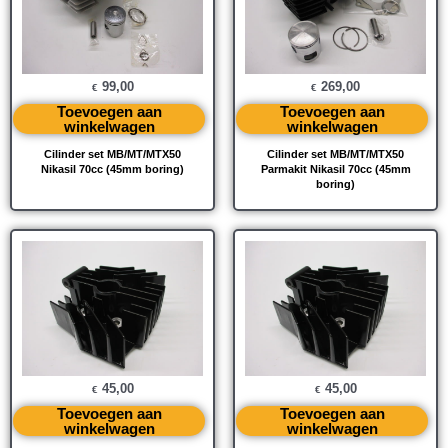
99,00
269,00
€
€
Toevoegen aan
Toevoegen aan
winkelwagen
winkelwagen
Cilinder set MB/MT/MTX50
Cilinder set MB/MT/MTX50
Nikasil 70cc (45mm boring)
Parmakit Nikasil 70cc (45mm
boring)
45,00
45,00
€
€
Toevoegen aan
Toevoegen aan
winkelwagen
winkelwagen