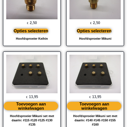
2,50
2,50
€
€
Opties selecteren
Opties selecteren
Hoofdsproeier Keihin
Hoofdsproeier Mikuni
13,95
13,95
€
€
Toevoegen aan
Toevoegen aan
winkelwagen
winkelwagen
Hoofdsproeier Mikuni set met
Hoofdsproeier Mikuni set met
daarin: #115 #120 #125 #130
daarin: #140 #145 #150 #155
#135
#160