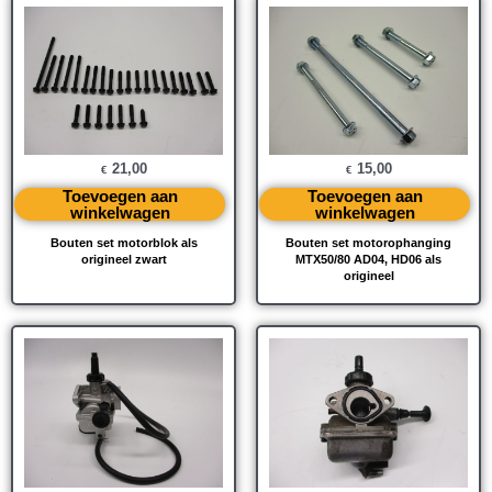
21,00
15,00
€
€
Toevoegen aan
Toevoegen aan
winkelwagen
winkelwagen
Bouten set motorblok als
Bouten set motorophanging
origineel zwart
MTX50/80 AD04, HD06 als
origineel