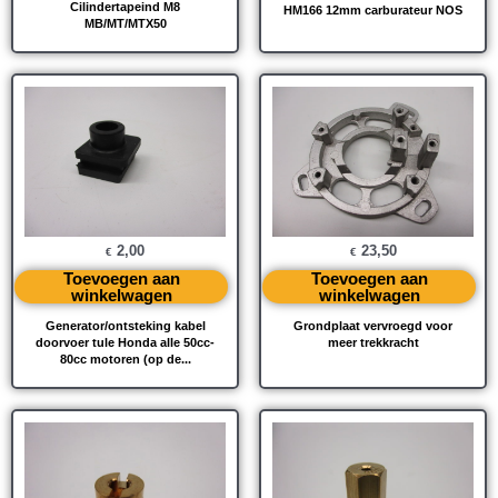
Cilindertapeind M8
HM166 12mm carburateur NOS
MB/MT/MTX50
2,00
23,50
€
€
Toevoegen aan
Toevoegen aan
winkelwagen
winkelwagen
Generator/ontsteking kabel
Grondplaat vervroegd voor
doorvoer tule Honda alle 50cc-
meer trekkracht
80cc motoren (op de...