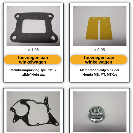
1,95
6,95
€
€
Toevoegen aan
Toevoegen aan
winkelwagen
winkelwagen
Membraanpakking spruitstuk
Membraanplaatjes Kevlar
zijde/ klein gat
Honda MB, MT, MTXot