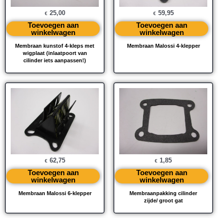
25,00
59,95
€
€
Toevoegen aan
Toevoegen aan
winkelwagen
winkelwagen
Membraan kunstof 4-kleps met
Membraan Malossi 4-klepper
wigplaat (inlaatpoort van
cilinder iets aanpassen!)
62,75
1,85
€
€
Toevoegen aan
Toevoegen aan
winkelwagen
winkelwagen
Membraan Malossi 6-klepper
Membraanpakking cilinder
zijde/ groot gat