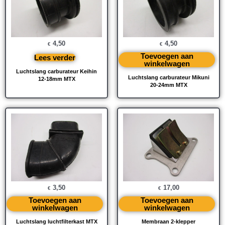
4,50
4,50
€
€
Toevoegen aan
Lees verder
winkelwagen
Luchtslang carburateur Keihin
Luchtslang carburateur Mikuni
12-18mm MTX
20-24mm MTX
3,50
17,00
€
€
Toevoegen aan
Toevoegen aan
winkelwagen
winkelwagen
Luchtslang luchtfilterkast MTX
Membraan 2-klepper