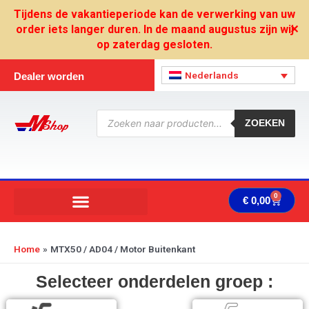
Ga
Tijdens de vakantieperiode kan de verwerking van uw
naar
order iets langer duren. In de maand augustus zijn wij
✕
de
op zaterdag gesloten.
inhoud
Nederlands
Dealer worden
Producten
zoeken
ZOEKEN
0
Wink
€
0,00
Home
MTX50 / AD04 / Motor Buitenkant
Selecteer onderdelen groep :