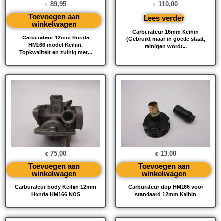
89,95
110,00
€
€
Toevoegen aan
Lees verder
winkelwagen
Carburateur 16mm Keihin
Carburateur 12mm Honda
(Gebruikt maar in goede staat,
HM166 model Keihin,
reinigen wordt...
Topkwaliteit en zuinig met...
75,00
13,00
€
€
Toevoegen aan
Toevoegen aan
winkelwagen
winkelwagen
Carburateur body Keihin 12mm
Carburateur dop HM166 voor
Honda HM166 NOS
standaard 12mm Keihin