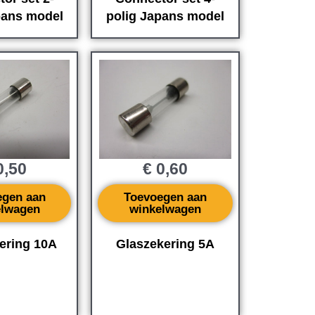
pans model
polig Japans model
,50
€
0,60
egen aan
Toevoegen aan
elwagen
winkelwagen
ering 10A
Glaszekering 5A