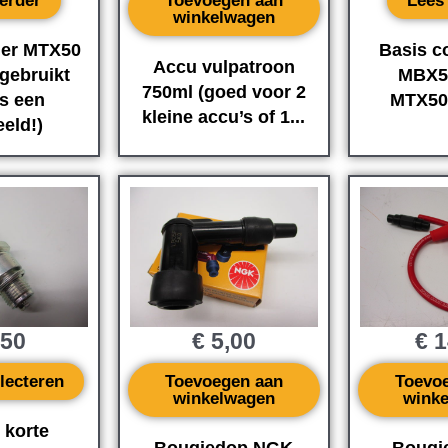
erder
Toevoegen aan
Lees
winkelwagen
er MTX50
Basis c
Accu vulpatroon
gebruikt
MBX5
750ml (goed voor 2
is een
MTX50
kleine accu’s of 1...
eld!)
,50
€
5,00
€
1
lecteren
Toevoegen aan
Toevo
winkelwagen
wink
 korte