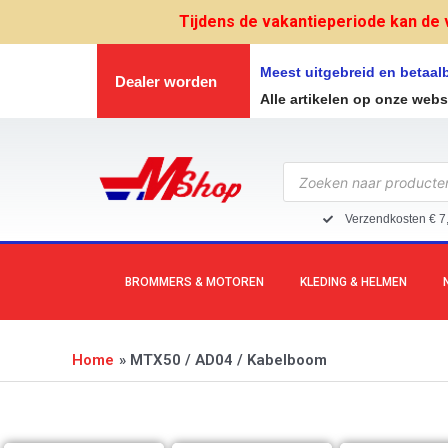
Ga
Tijdens de vakantieperiode kan de 
naar
de
Meest uitgebreid en betaa
Dealer worden
inhoud
Alle artikelen op onze web
Producten
zoeken
Verzendkosten € 7
BROMMERS & MOTOREN
KLEDING & HELMEN
Home
MTX50 / AD04 / Kabelboom