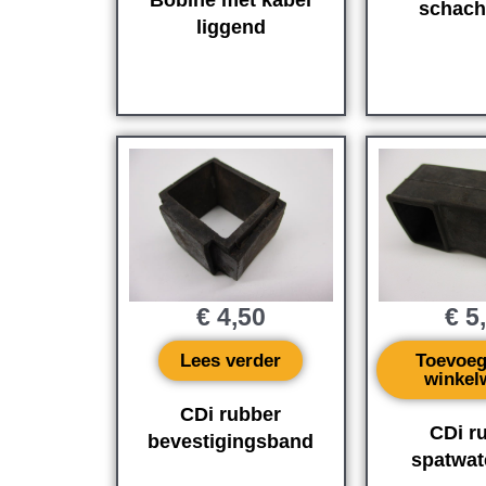
Bobine met kabel
schach
liggend
€
4,50
€
5
Lees verder
Toevoeg
winkel
CDi rubber
CDi r
bevestigingsband
spatwat