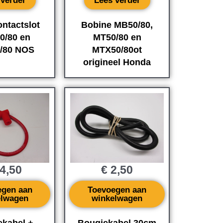
 verder
Lees verder
ontactslot
Bobine MB50/80,
0/80 en
MT50/80 en
/80 NOS
MTX50/80ot
origineel Honda
4,50
€
2,50
egen aan
Toevoegen aan
elwagen
winkelwagen