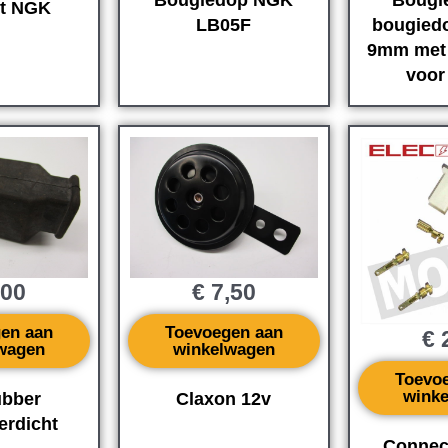
Bougiedop NGK
Bougi
t NGK
LB05F
bougiedo
9mm met 
voor 
,00
€
7,50
en aan
Toevoegen aan
€
2
wagen
winkelwagen
Toevo
wink
ubber
Claxon 12v
erdicht
Connect