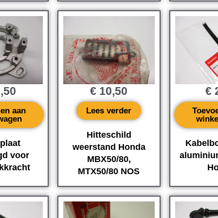
,50
€
10,50
€
2
en aan
Lees verder
Toevo
wagen
wink
Hitteschild
plaat
Kabelb
weerstand Honda
gd voor
aluminiu
MBX50/80,
kkracht
Ho
MTX50/80 NOS