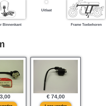
Uitlaat
r Binnenkant
Frame Toebehoren
m
3,00
€
74,00