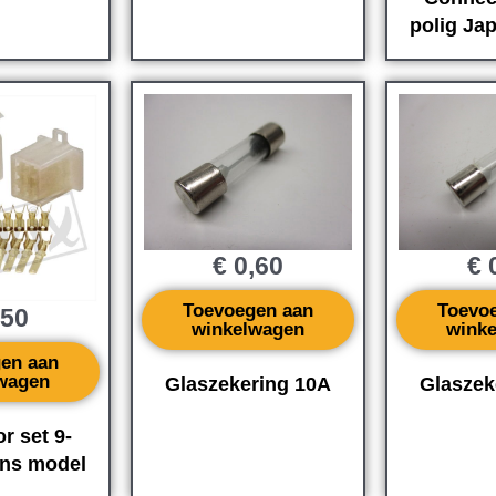
polig Ja
€
0,60
€
0
Toevoegen aan
Toevo
,50
winkelwagen
wink
en aan
wagen
Glaszekering 10A
Glaszek
r set 9-
ans model