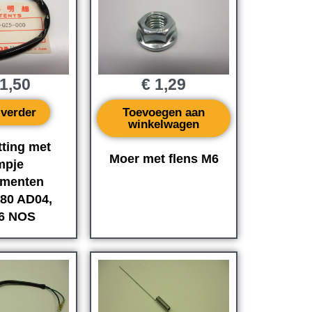
1,50
€
1,29
 verder
Toevoegen aan
winkelwagen
tting met
Moer met flens M6
mpje
umenten
80 AD04,
6 NOS