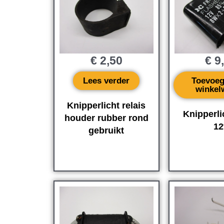
€
2,50
€
9
Lees verder
Toevoeg
winkel
Knipperlicht relais
Knipperli
houder rubber rond
12
gebruikt