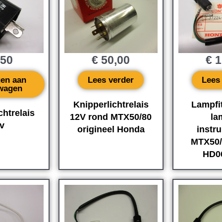
,50
€
50,00
€
1
en aan
Lees verder
Lees
wagen
Knipperlichtrelais
Lampfi
chtrelais
12V rond MTX50/80
la
v
origineel Honda
instr
MTX50/
HD0