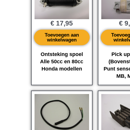
€
17,95
€
9
Toevoegen aan
Toevoeg
winkelwagen
winkel
Ontsteking spoel
Pick up
Alle 50cc en 80cc
(Bovens
Honda modellen
Punt sens
MB, M