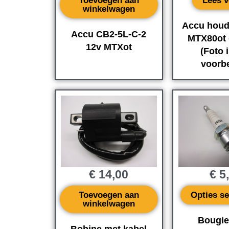
Toevoegen aan
Lees v
winkelwagen
Accu houd
Accu CB2-5L-C-2
MTX80ot 
12v MTXot
(Foto 
voorbe
€
14,00
€
5
Toevoegen aan
Opties se
winkelwagen
Bougie