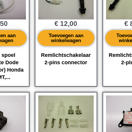
,50
€
12,00
€
8
en aan
Toevoegen aan
Toevo
wagen
winkelwagen
wink
 spoel
Remlichtschakelaar
Remlicht
te Dode
2-pins connector
2-p
or) Honda
T,...