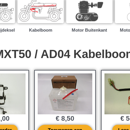
ijdeksel
Kabelboom
Motor Buitenkant
Moto
MXT50 / AD04 Kabelboo
,00
€
8,50
€
5