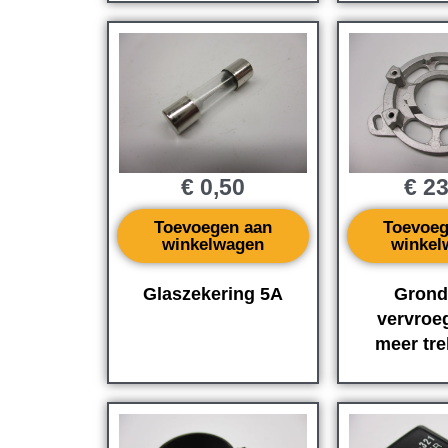
€
0,50
€
23
Toevoegen aan
Toevoeg
winkelwagen
winkel
Glaszekering 5A
Grond
vervroe
meer tre