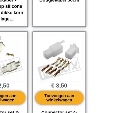
ekabel +
Bougiekabel 30cm
p silicone
dikke kern
lage...
,50
€
3,50
egen aan
Toevoegen aan
elwagen
winkelwagen
or set 2-
Connector set 4-