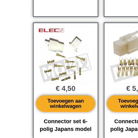
€
4,50
€
5
Toevoegen aan
Toevoeg
winkelwagen
winkel
Connector set 6-
Connecto
polig Japans model
polig Jap