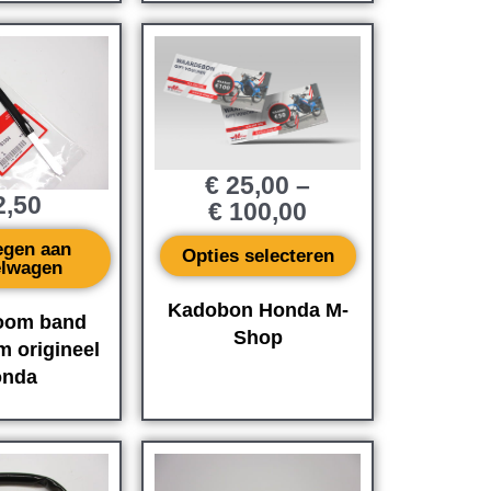
€
25,00
–
,50
€
100,00
egen aan
Opties selecteren
elwagen
Kadobon Honda M-
oom band
Shop
m origineel
nda