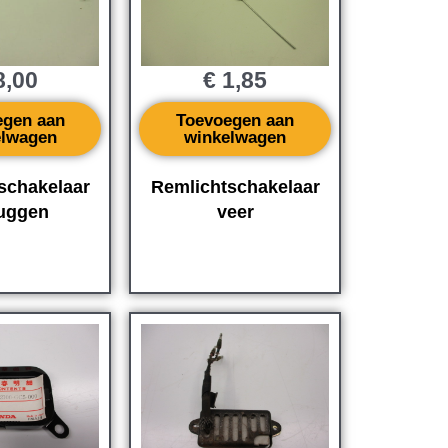
,00
€
1,85
egen aan
Toevoegen aan
elwagen
winkelwagen
schakelaar
Remlichtschakelaar
luggen
veer