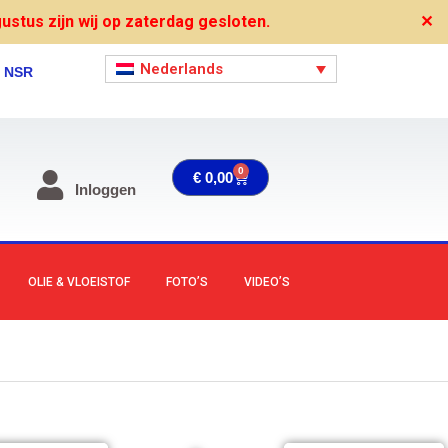
stus zijn wij op zaterdag gesloten.
✕
Nederlands
, NSR
0
Winkelwagen
€
0,00
Inloggen
OLIE & VLOEISTOF
FOTO’S
VIDEO’S