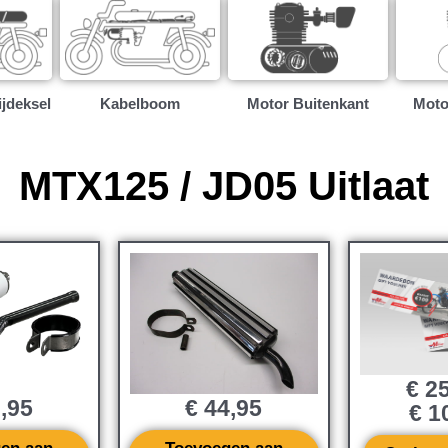
ijdeksel
Kabelboom
Motor Buitenkant
Moto
MTX125 / JD05 Uitlaat
€
25
,95
€
44,95
€
10