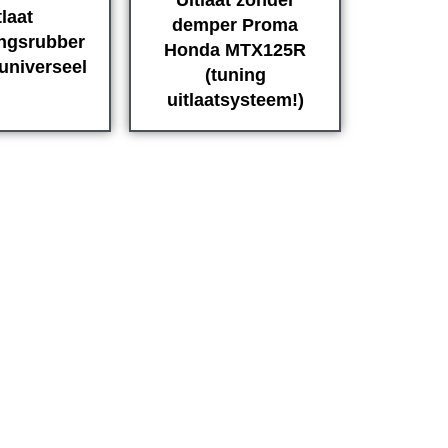
Uitlaat zonder
tlaat
demper Proma
ingsrubber
Honda MTX125R
universeel
(tuning
uitlaatsysteem!)