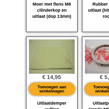
Moer met flens M8
Rubber
cilinderkop en
uitlaat (hi
uitlaat (dop 13mm)
ro
€
14,95
€
5
Toevoegen aan
Toevoeg
winkelwagen
winkel
Uitlaatdemper
Uitlaat