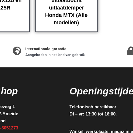
X125 en
uitlaatbocht
125R
uitlaatdemper
Honda MTX (Alle
modellen)
Internationale garantie
Aangeboden in het land van gebruik
Shop
Openingstijd
ieweg 1
Telefonisch bereikbaar
A Ameide
Di – vr: 13:30 tot 16:00.
and
-5051273
Winkel, werkplaats, magazijn 