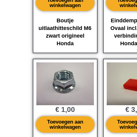
Toevoegen aan
Toevoeg
winkelwagen
winkel
Boutje
Einddemp
uitlaathitteschild M6
Ovaal incl
zwart origineel
verbindi
Honda
Honda
€
1,00
€
3
Toevoegen aan
Toevoeg
winkelwagen
winkel