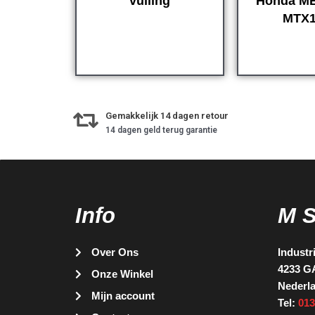
vulling
Honda MB
MTX
Gemakkelijk 14 dagen retour
14 dagen geld terug garantie
Info
M 
Over Ons
Industr
4233 G
Onze Winkel
Nederl
Mijn account
Tel:
013