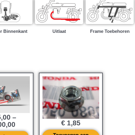
r Binnenkant
Uitlaat
Frame Toebehoren
,00
–
€
1,85
0,00