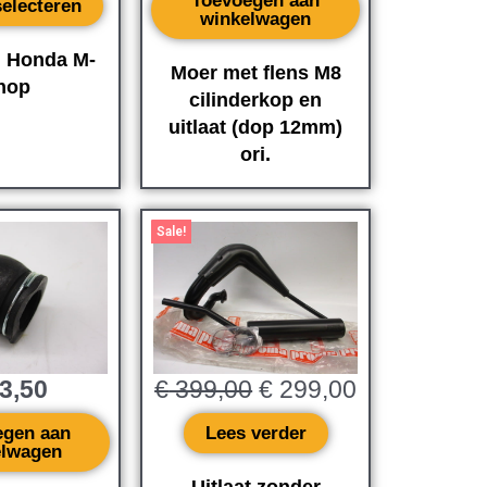
Toevoegen aan
selecteren
winkelwagen
 Honda M-
Moer met flens M8
hop
cilinderkop en
uitlaat (dop 12mm)
ori.
Oorspronkelijke
Huidige
prijs
prijs
Sale!
was:
is:
€ 399,00.
€ 299,00.
3,50
€
399,00
€
299,00
egen aan
Lees verder
elwagen