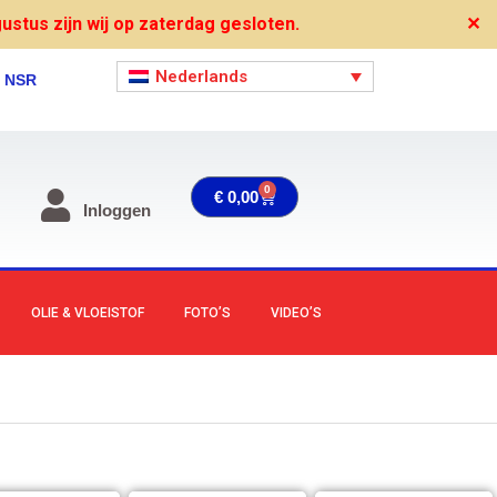
stus zijn wij op zaterdag gesloten.
✕
Nederlands
, NSR
0
Winkelwagen
€
0,00
Inloggen
OLIE & VLOEISTOF
FOTO’S
VIDEO’S