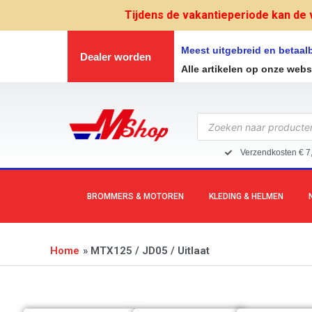
Ga
Tijdens de vakantieperiode kan de 
naar
de
Meest uitgebreid en betaa
Dealer worden
inhoud
Alle artikelen op onze web
Producten
zoeken
Verzendkosten € 7
BROMMERS & MOTOREN
KLEDING & HELMEN
Home
MTX125 / JD05 / Uitlaat