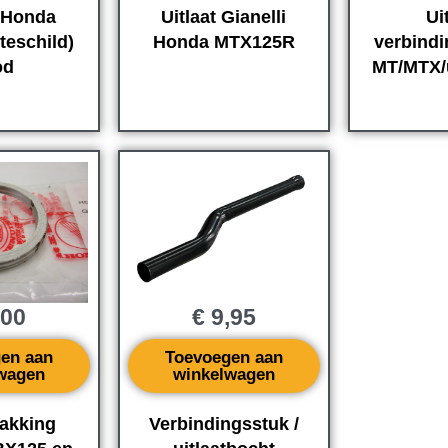
 Honda
Uitlaat Gianelli
Ui
tteschild)
Honda MTX125R
verbind
od
MT/MTX/
,00
€
9,95
en aan
Toevoegen aan
wagen
winkelwagen
pakking
Verbindingsstuk /