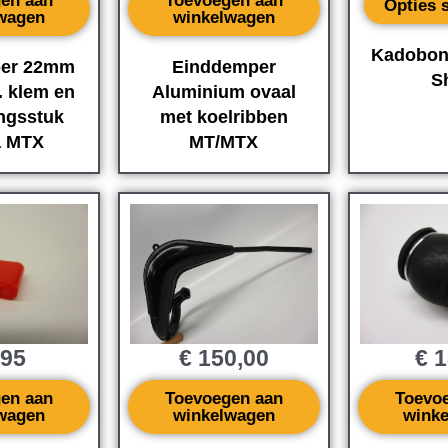
en aan
Toevoegen aan
Opties 
wagen
winkelwagen
Kadobon
er 22mm
Einddemper
S
. klem en
Aluminium ovaal
ngsstuk
met koelribben
 MTX
MT/MTX
,95
€
150,00
€
1
en aan
Toevoegen aan
Toevo
wagen
winkelwagen
wink