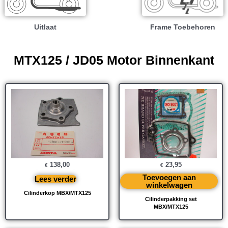
Uitlaat
Frame Toebehoren
MTX125 / JD05 Motor Binnenkant
138,00
23,95
€
€
Toevoegen aan
Lees verder
winkelwagen
Cilinderkop MBX/MTX125
Cilinderpakking set
MBX/MTX125