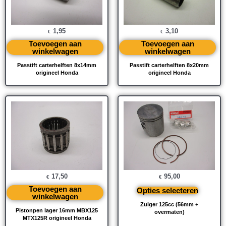
1,95
3,10
€
€
Toevoegen aan
Toevoegen aan
winkelwagen
winkelwagen
Passtift carterhelften 8x14mm
Passtift carterhelften 8x20mm
origineel Honda
origineel Honda
17,50
95,00
€
€
Toevoegen aan
Opties selecteren
winkelwagen
Zuiger 125cc (56mm +
Pistonpen lager 16mm MBX125
overmaten)
MTX125R origineel Honda