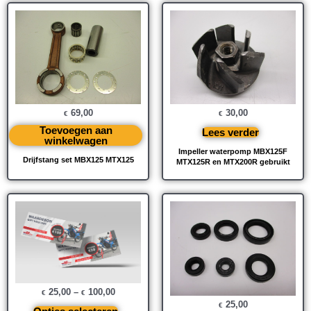
69,00
30,00
€
€
Toevoegen aan
Lees verder
winkelwagen
Impeller waterpomp MBX125F
Drijfstang set MBX125 MTX125
MTX125R en MTX200R gebruikt
25,00
–
100,00
€
€
25,00
€