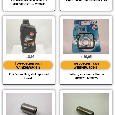
Krukaslagers links + rechts
Motorpakkingset MBX/MTX125
MBX/MTX125 en MTX200
16,95
19,95
€
€
Toevoegen aan
Toevoegen aan
winkelwagen
winkelwagen
Olie Versnellingsbak speciaal
Pakkingset cilinder Honda
Honda
MBX125, MTX125