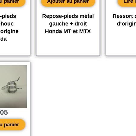
u panier
Ajouter au panier
Lire 
-pieds
Repose-pieds métal
Ressort 
chouc
gauche + droit
d’orig
origine
Honda MT et MTX
da
,05
u panier