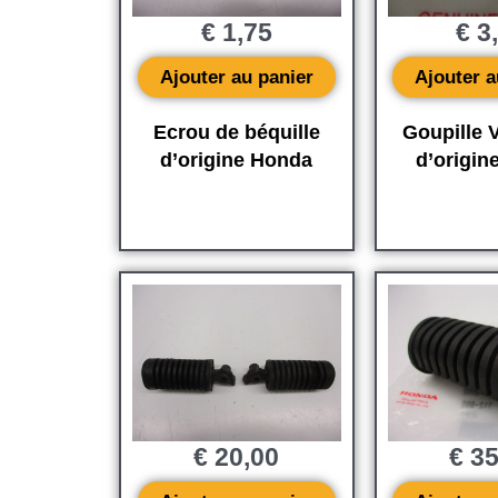
€
1,75
€
3
Ajouter au panier
Ajouter a
Ecrou de béquille
Goupille V
d’origine Honda
d’origin
€
20,00
€
35