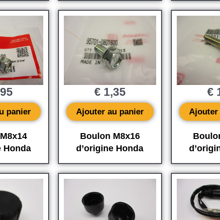
,95
€
1,35
€
1
u panier
Ajouter au panier
Ajouter
 M8x14
Boulon M8x16
Boulo
e Honda
d’origine Honda
d’orig