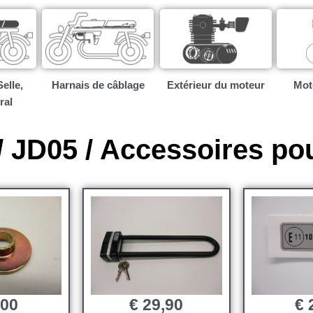
elle,
Harnais de câblage
Extérieur du moteur
Mote
ral
 JD05 / Accessoires po
,00
€
29,90
€
2