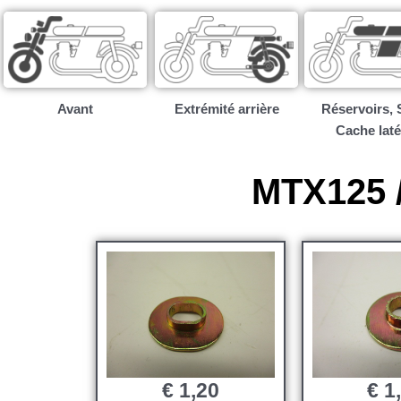
Avant
Extrémité arrière
Réservoirs, S
Cache laté
MTX125 /
€
1,20
€
1