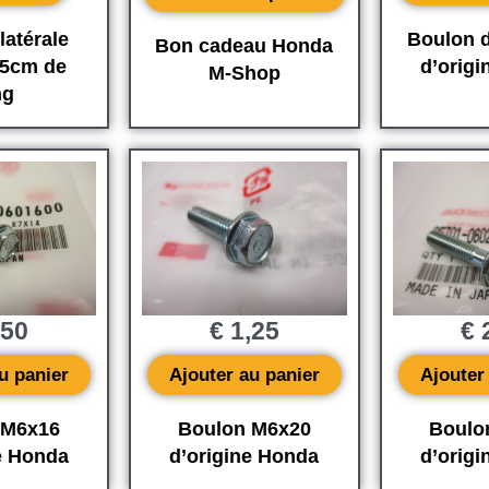
latérale
Boulon d
Bon cadeau Honda
5cm de
d’orig
M-Shop
ng
,50
€
1,25
€
2
u panier
Ajouter au panier
Ajouter
 M6x16
Boulon M6x20
Boulo
e Honda
d’origine Honda
d’orig