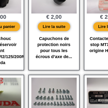
,00
€
2,00
€
2
u panier
Lire la suite
Lire 
chouc
Capuchons de
Contacte
éservoir
protection noirs
stop MT
nt
pour tous les
origine
R2/125/200R
écrous d’axe de...
da