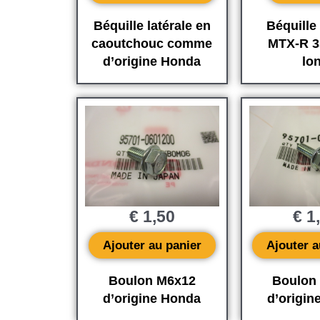
Béquille latérale en
Béquille 
caoutchouc comme
MTX-R 3
d’origine Honda
lo
€
1,50
€
1
Ajouter au panier
Ajouter a
Boulon M6x12
Boulon
d’origine Honda
d’origin