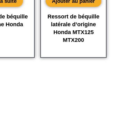
la suite
Ajouter au panier
de béquille
Ressort de béquille
ine Honda
latérale d’origine
Honda MTX125
MTX200