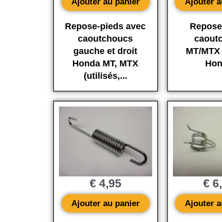
Ajouter au panier
Ajouter a
Repose-pieds avec
Repose
caoutchoucs
caout
gauche et droit
MT/MTX 
Honda MT, MTX
Hon
(utilisés,...
€
4,95
€
6
Ajouter au panier
Ajouter a