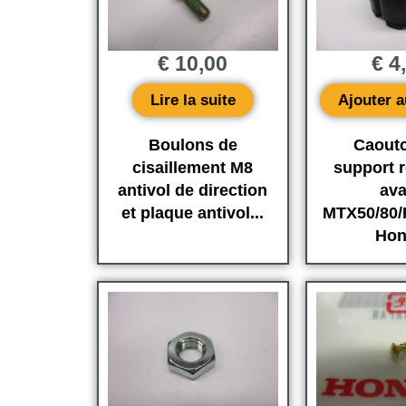
€
10,00
€
4
Lire la suite
Ajouter a
Boulons de
Caout
cisaillement M8
support r
antivol de direction
ava
et plaque antivol...
MTX50/80/
Hon