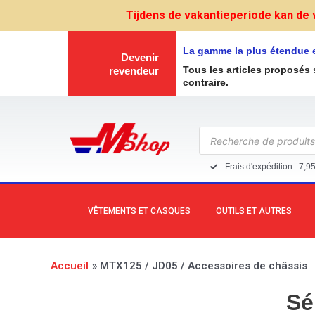
Aller
Tijdens de vakantieperiode kan de 
au
contenu
La gamme la plus étendue 
Devenir
Tous les articles proposés 
revendeur
contraire.
Recherche
de
produits
Frais d'expédition : 7,9
VÊTEMENTS ET CASQUES
OUTILS ET AUTRES
Accueil
MTX125 / JD05 / Accessoires de châssis
Sé