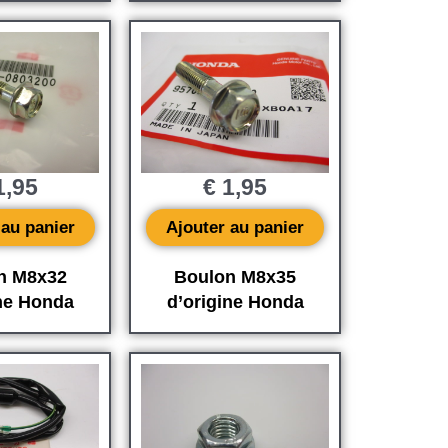
,95
€
1,95
 au panier
Ajouter au panier
n M8x32
Boulon M8x35
ine Honda
d’origine Honda