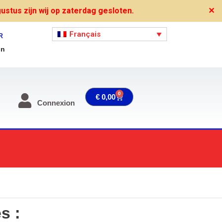
stus zijn wij op zaterdag gesloten.
✕
Français
R
on
0
Panier
€
0,00
Connexion
s :