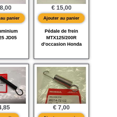
8,00
€
15,00
 au panier
Ajouter au panier
luminium
Pédale de frein
25 JD05
MTX125/200R
d’occasion Honda
,85
€
7,00