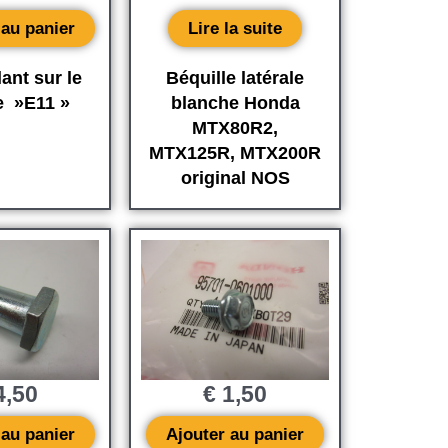
 au panier
Lire la suite
ant sur le
Béquille latérale
e »E11 »
blanche Honda
MTX80R2,
MTX125R, MTX200R
original NOS
,50
€
1,50
 au panier
Ajouter au panier