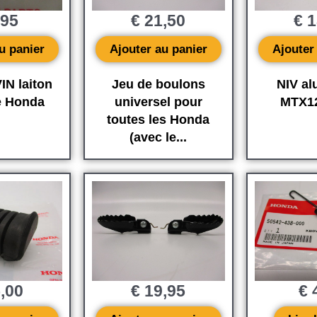
,95
€
21,50
€
1
u panier
Ajouter au panier
Ajouter
IN laiton
Jeu de boulons
NIV a
e Honda
universel pour
MTX1
toutes les Honda
(avec le...
,00
€
19,95
€
4