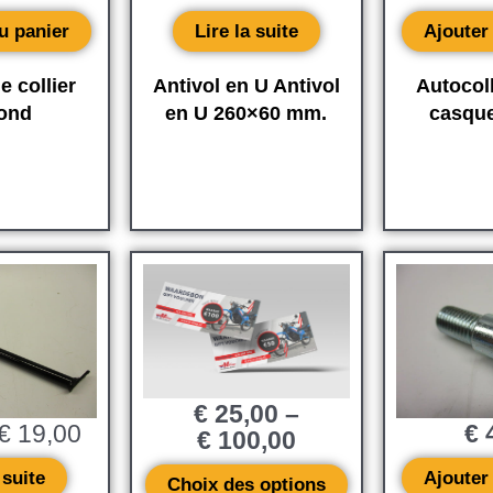
u panier
Lire la suite
Ajouter
 collier
Antivol en U Antivol
Autocoll
ond
en U 260×60 mm.
casqu
Le
Le
prix
prix
initial
actuel
était :
est :
€ 69,96.
€ 19,00.
€
25,00
–
€
19,00
€
4
€
100,00
 suite
Ajouter
Choix des options