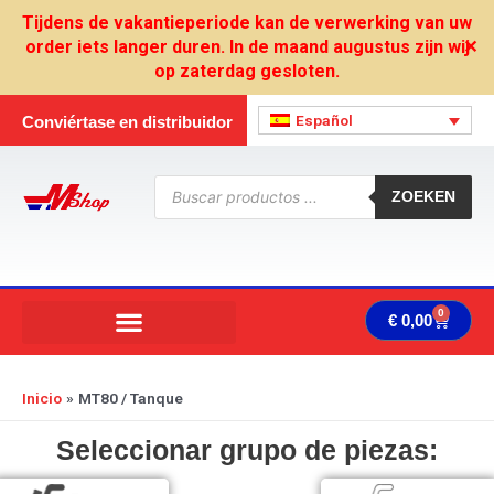
Ir
Tijdens de vakantieperiode kan de verwerking van uw
al
order iets langer duren. In de maand augustus zijn wij
✕
contenido
op zaterdag gesloten.
Español
Conviértase en distribuidor
Búsqueda
de
ZOEKEN
productos
0
Carrit
€
0,00
Inicio
MT80 / Tanque
Seleccionar grupo de piezas: