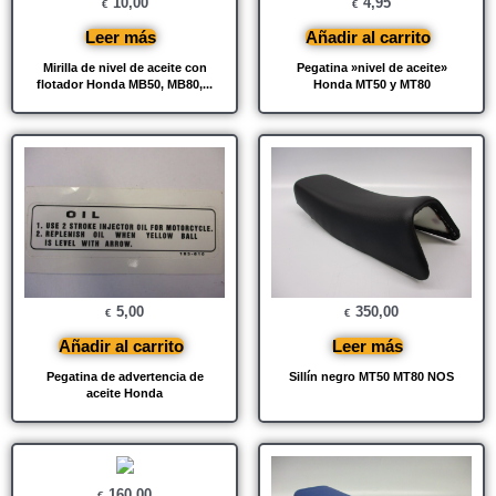
10,00
4,95
€
€
Leer más
Añadir al carrito
Mirilla de nivel de aceite con
Pegatina »nivel de aceite»
flotador Honda MB50, MB80,...
Honda MT50 y MT80
5,00
350,00
€
€
Añadir al carrito
Leer más
Pegatina de advertencia de
Sillín negro MT50 MT80 NOS
aceite Honda
160,00
€