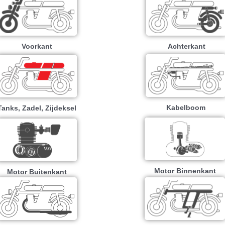
Voorkant
Achterkant
Kabelboom
Tanks, Zadel, Zijdeksel
Motor Binnenkant
Motor Buitenkant