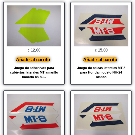
12,00
15,00
€
€
Añadir al carrito
Añadir al carrito
Juego de adhesivos para
Juego de calcas laterales MT-8
cubiertas laterales MT amarillo
para Honda modelo NH-24
modelo 88-89...
blanco