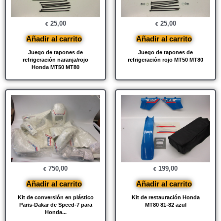
25,00
25,00
€
€
Añadir al carrito
Añadir al carrito
Juego de tapones de
Juego de tapones de
refrigeración naranja/rojo
refrigeración rojo MT50 MT80
Honda MT50 MT80
750,00
199,00
€
€
Añadir al carrito
Añadir al carrito
Kit de conversión en plástico
Kit de restauración Honda
Paris-Dakar de Speed-7 para
MT80 81-82 azul
Honda...