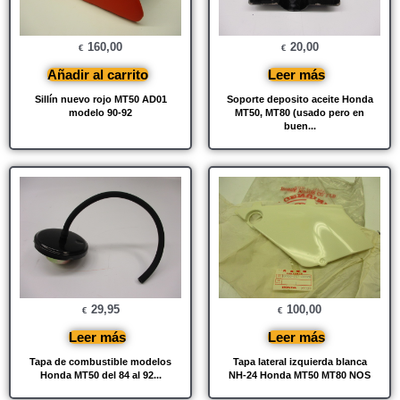
160,00
20,00
€
€
Añadir al carrito
Leer más
Sillín nuevo rojo MT50 AD01
Soporte deposito aceite Honda
modelo 90-92
MT50, MT80 (usado pero en
buen...
29,95
100,00
€
€
Leer más
Leer más
Tapa de combustible modelos
Tapa lateral izquierda blanca
Honda MT50 del 84 al 92...
NH-24 Honda MT50 MT80 NOS