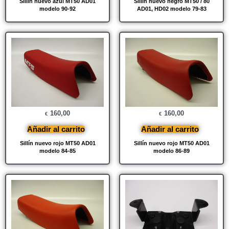
Sillín nuevo azul MT50 AD01
Sillín nuevo negro MT50 / 80
modelo 90-92
AD01, HD02 modelo 79-83
160,00
160,00
€
€
Añadir al carrito
Añadir al carrito
Sillín nuevo rojo MT50 AD01
Sillín nuevo rojo MT50 AD01
modelo 84-85
modelo 86-89