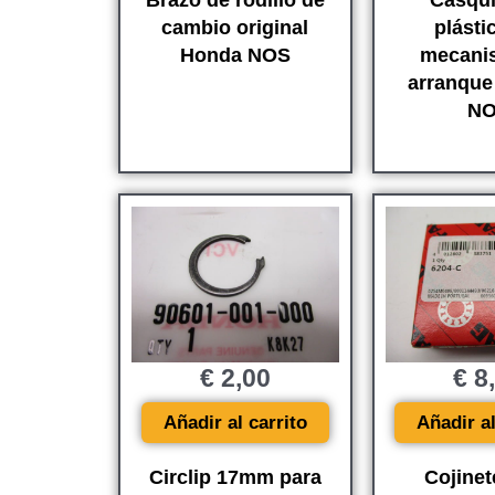
Brazo de rodillo de
Casqui
cambio original
plásti
Honda NOS
mecani
arranque 
N
€
2,00
€
8
Añadir al carrito
Añadir al
Circlip 17mm para
Cojinet