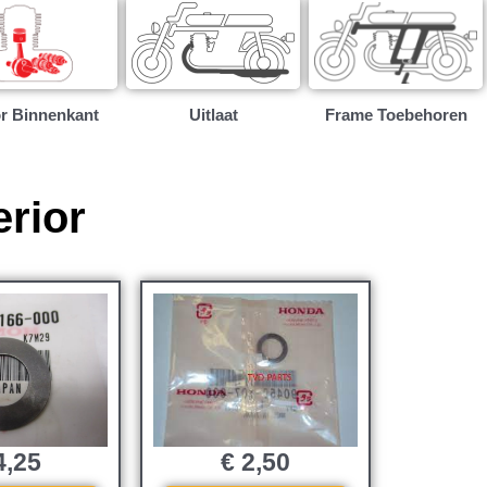
r Binnenkant
Uitlaat
Frame Toebehoren
erior
€
2,50
,25