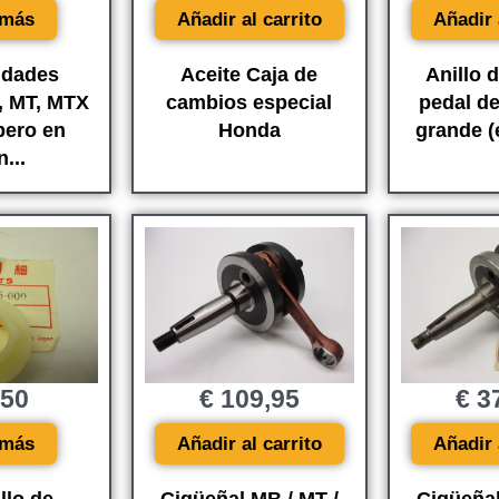
 más
Añadir al carrito
Añadir 
idades
Aceite Caja de
Anillo 
 MT, MTX
cambios especial
pedal d
pero en
Honda
grande (e
...
,50
€
109,95
€
37
 más
Añadir al carrito
Añadir 