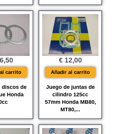
6,50
€
12,00
al carrito
Añadir al carrito
 discos de
Juego de juntas de
ue Honda
cilindro 125cc
0cc
57mm Honda MB80,
MT80,...