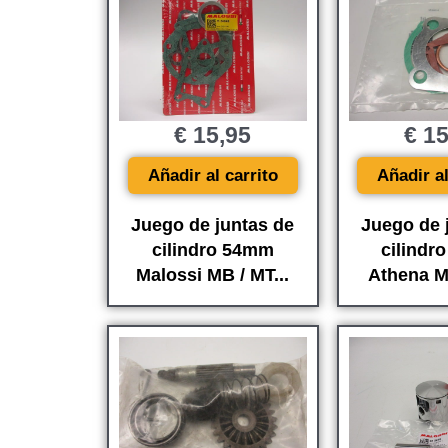
€
15,95
€
15
Añadir al carrito
Añadir al
Juego de juntas de
Juego de 
cilindro 54mm
cilindr
Malossi MB / MT...
Athena MB