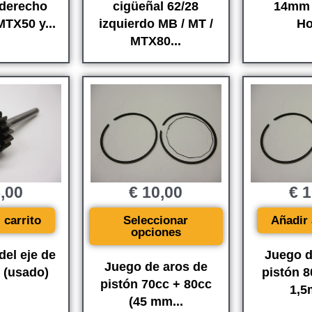
 derecho
cigüeñal 62/28
14mm 
MTX50 y...
izquierdo MB / MT /
Ho
MTX80...
,00
€
10,00
€
1
 carrito
Seleccionar
Añadir 
opciones
del eje de
Juego d
Juego de aros de
o (usado)
pistón 
pistón 70cc + 80cc
1,
(45 mm...