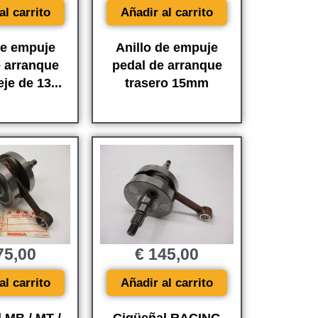
Añadir al carrito
al carrito
Anillo de empuje
de empuje
pedal de arranque
e arranque
trasero 15mm
je de 13...
5,00
€
145,00
al carrito
Añadir al carrito