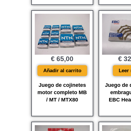
€
65,00
€
32
Añadir al carrito
Leer
Juego de cojinetes
Juego de 
motor completo MB
embragu
/ MT / MTX80
EBC Hea