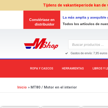
Ir
Tijdens de vakantieperiode kan de 
al
contenido
La más amplia y asequible
Conviértase en
Todos los artículos de nue
distribuidor
Búsqueda
de
productos
Gastos de envío: 7,95 euros 
ROPA Y CASCOS
HERRAMIENTAS
LIBROS Y 
Inicio
MT80 / Motor en el interior