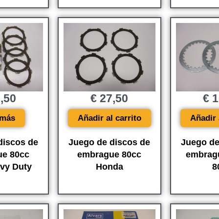
,50
€
27,50
€
1
 más
Añadir al carrito
Añadir 
discos de
Juego de discos de
Juego de
e 80cc
embrague 80cc
embrag
vy Duty
Honda
8