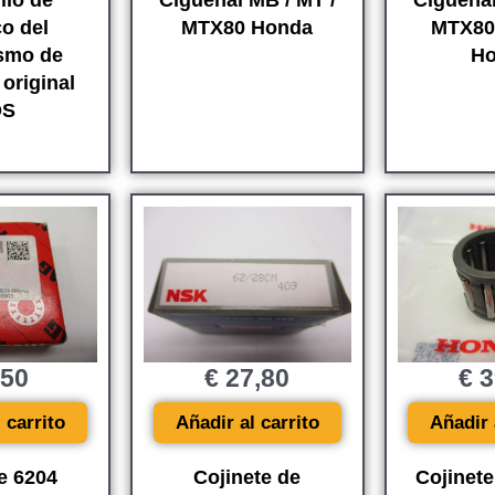
llo de
Cigüeñal MB / MT /
Cigüeñal
co del
MTX80 Honda
MTX80 
smo de
Ho
original
OS
,50
€
27,80
€
3
 carrito
Añadir al carrito
Añadir 
e 6204
Cojinete de
Cojinete