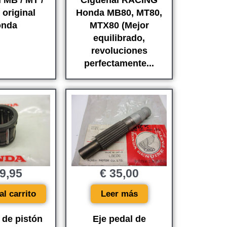
 MB / MT /
Cigüeñal RACING
original
Honda MB80, MT80,
nda
MTX80 (Mejor
equilibrado,
revoluciones
perfectamente...
9,95
€
35,00
al carrito
Leer más
 de pistón
Eje pedal de