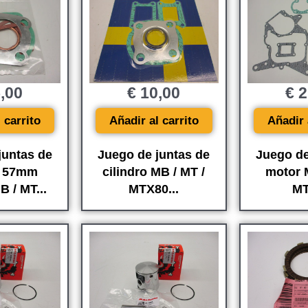
,00
€
10,00
€
2
 carrito
Añadir al carrito
Añadir 
juntas de
Juego de juntas de
Juego de
o 57mm
cilindro MB / MT /
motor 
 / MT...
MTX80...
MT