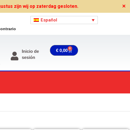
stus zijn wij op zaterdag gesloten.
✕
Español
ontrario
0
Carrito
€
0,00
Inicio de
sesión
o