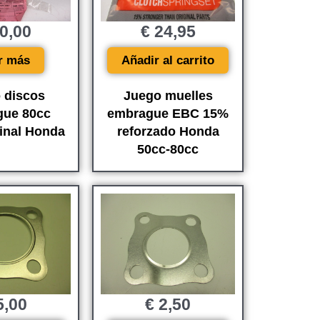
0,00
€
24,95
r más
Añadir al carrito
 discos
Juego muelles
gue 80cc
embrague EBC 15%
inal Honda
reforzado Honda
50cc-80cc
,00
€
2,50