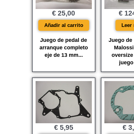
€
25,00
€
12
Añadir al carrito
Leer
Juego de pedal de
Juego de 
arranque completo
Maloss
eje de 13 mm...
oversize
juego 
€
5,95
€
3