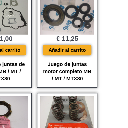
1,00
€
11,25
al carrito
Añadir al carrito
 juntas de
Juego de juntas
MB / MT /
motor completo MB
X80
/ MT / MTX80