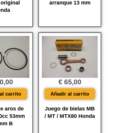
original
arranque 13 mm
nda
0,00
€
65,00
al carrito
Añadir al carrito
e aros de
Juego de bielas MB
80cc 53mm
/ MT / MTX80 Honda
5mm B