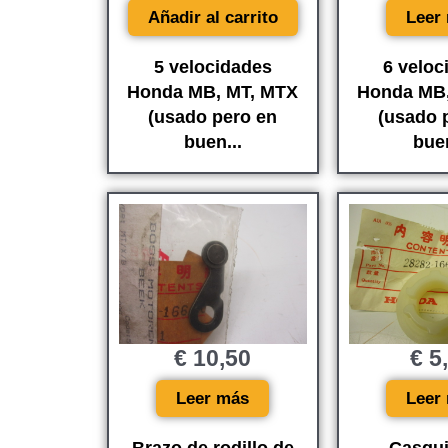
Añadir al carrito
Leer
5 velocidades
6 veloc
Honda MB, MT, MTX
Honda MB,
(usado pero en
(usado 
buen...
buen
€
10,50
€
5
Leer más
Leer