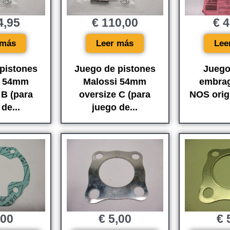
4,95
€
110,00
€
4
 más
Leer más
Lee
pistones
Juego de pistones
Juego
i 54mm
Malossi 54mm
embra
 B (para
oversize C (para
NOS orig
de...
juego de...
,00
€
5,00
€
5