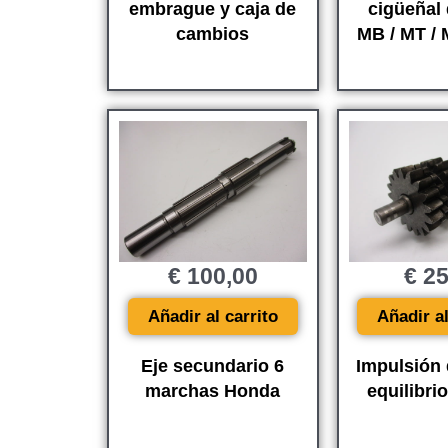
embrague y caja de
cigüeñal
cambios
MB / MT / 
€
100,00
€
25
Añadir al carrito
Añadir al
Eje secundario 6
Impulsión 
marchas Honda
equilibri