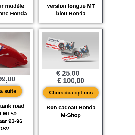
ur modèle
version longue MT
lanc Honda
bleu Honda
€
25,00
–
9,00
€
100,00
la suite
Choix des options
tank road
Bon cadeau Honda
0 MT50
M-Shop
aar 93-96
OSv