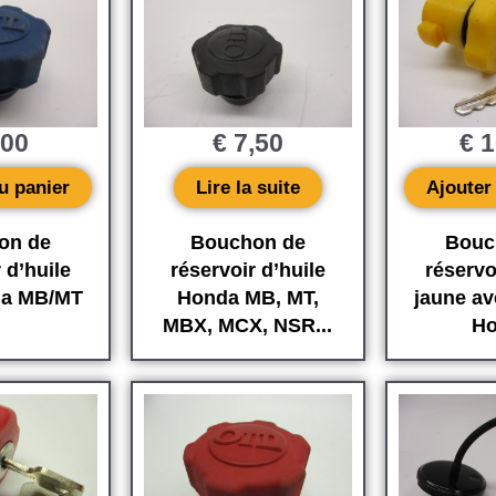
,00
€
7,50
€
1
u panier
Lire la suite
Ajouter
on de
Bouchon de
Bouc
 d’huile
réservoir d’huile
réservo
da MB/MT
Honda MB, MT,
jaune av
MBX, MCX, NSR...
Ho