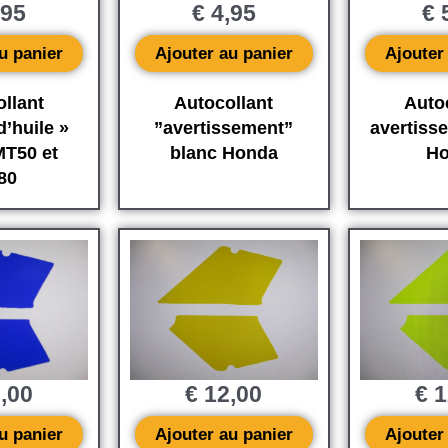
,95
€
4,95
€
5
u panier
Ajouter au panier
Ajouter
llant
Autocollant
Auto
’huile »
”avertissement”
avertiss
T50 et
blanc Honda
Ho
80
,00
€
12,00
€
1
u panier
Ajouter au panier
Ajouter