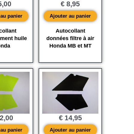
,00
€
8,95
 au panier
Ajouter au panier
collant
Autocollant
ement huile
données filtre à air
nda
Honda MB et MT
2,00
€
14,95
 au panier
Ajouter au panier