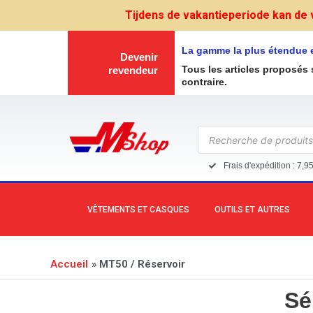
Aller
Tijdens de vakantieperiode kan de 
au
contenu
La gamme la plus étendue 
Devenir
Tous les articles proposés 
revendeur
contraire.
Recherche
de
produits
Frais d'expédition : 7,9
VÊTEMENTS ET CASQUES
OUTILS ET AUTRES
Accueil
MT50 / Réservoir
Sé