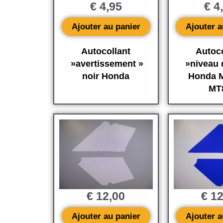
€
4,95
€
4
Ajouter au panier
Ajouter a
Autocollant
Autoco
»avertissement »
»niveau d
noir Honda
Honda M
MT
€
12,00
€
12
Ajouter au panier
Ajouter a