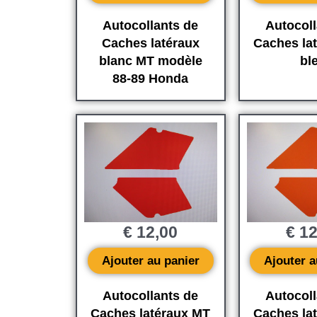
Autocollants de
Autocoll
Caches latéraux
Caches la
blanc MT modèle
bl
88-89 Honda
€
12,00
€
12
Ajouter au panier
Ajouter a
Autocollants de
Autocoll
Caches latéraux MT
Caches la