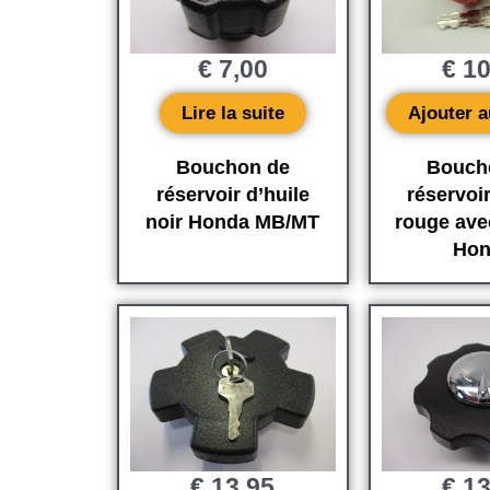
€
7,00
€
10
Lire la suite
Ajouter a
Bouchon de
Bouch
réservoir d’huile
réservoir
noir Honda MB/MT
rouge ave
Hon
€
13,95
€
13