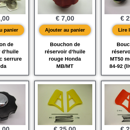
,00
€
7,00
€
2
u panier
Ajouter au panier
Lire 
on de
Bouchon de
Bouc
 d’huile
réservoir d’huile
réserv
c serrure
rouge Honda
MT50 m
da
MB/MT
84-92 (li
,00
€
25,00
€
2