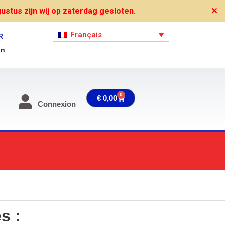
stus zijn wij op zaterdag gesloten.
✕
Français
R
on
0
Panier
€
0,00
Connexion
s :