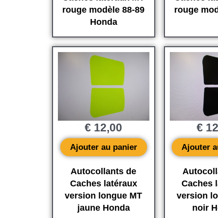
rouge modèle 88-89
rouge mod
Honda
€
12,00
€
12
Ajouter au panier
Ajouter a
Autocollants de
Autocoll
Caches latéraux
Caches l
version longue MT
version l
jaune Honda
noir 