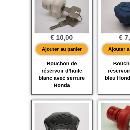
€
10,00
€
7
Ajouter au panier
Ajouter a
Bouchon de
Bouch
réservoir d’huile
réservoir
blanc avec serrure
bleu Hon
Honda