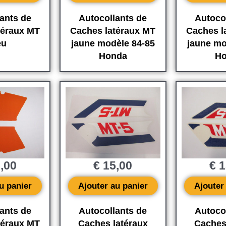
ants de
Autocollants de
Autoco
téraux MT
Caches latéraux MT
Caches l
eu
jaune modèle 84-85
jaune mo
Honda
Ho
,00
€
15,00
€
1
u panier
Ajouter au panier
Ajouter
ants de
Autocollants de
Autoco
téraux MT
Caches latéraux
Caches