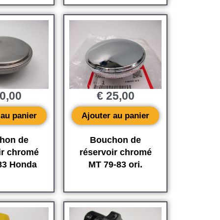
0,00
€
25,00
 au panier
Ajouter au panier
hon de
Bouchon de
ir chromé
réservoir chromé
83 Honda
MT 79-83 ori.