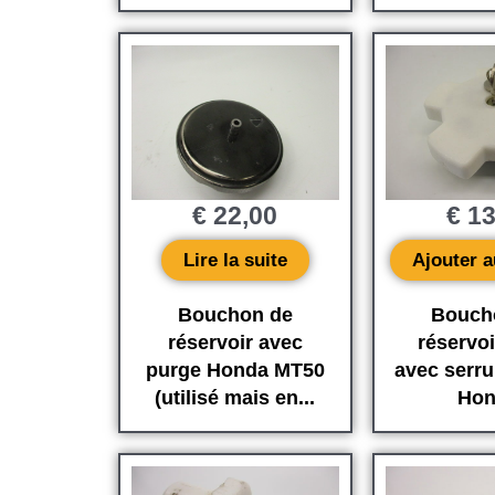
€
22,00
€
13
Lire la suite
Ajouter a
Bouchon de
Bouch
réservoir avec
réservoi
purge Honda MT50
avec serr
(utilisé mais en...
Hon