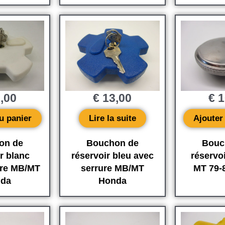
,00
€
13,00
€
1
u panier
Lire la suite
Ajouter
on de
Bouchon de
Bouc
r blanc
réservoir bleu avec
réservo
ure MB/MT
serrure MB/MT
MT 79-
da
Honda