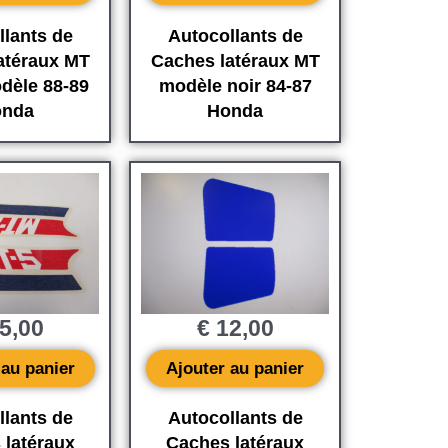
llants de
Autocollants de
atéraux MT
Caches latéraux MT
dèle 88-89
modèle noir 84-87
nda
Honda
5,00
€
12,00
 au panier
Ajouter au panier
llants de
Autocollants de
 latéraux
Caches latéraux