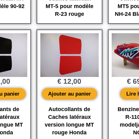
èle 90-92
MT-5 pour modèle
MT5 po
R-23 rouge
NH-24 B
,00
€
12,00
€
69
u panier
Ajouter au panier
Lire 
ants de
Autocollants de
Benzine
atéraux
Caches latéraux
R-11
ongue MT
version longue MT
modelj
Honda
rouge Honda
N