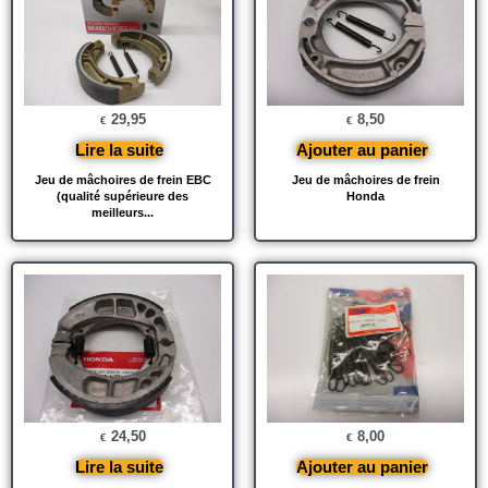
29,95
8,50
€
€
Lire la suite
Ajouter au panier
Jeu de mâchoires de frein EBC
Jeu de mâchoires de frein
(qualité supérieure des
Honda
meilleurs...
24,50
8,00
€
€
Lire la suite
Ajouter au panier