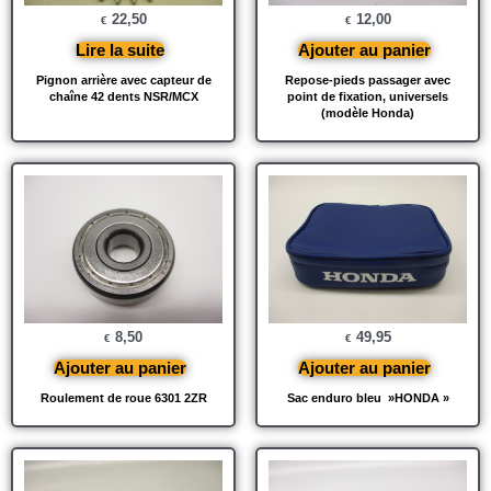
22,50
12,00
€
€
Lire la suite
Ajouter au panier
Pignon arrière avec capteur de
Repose-pieds passager avec
chaîne 42 dents NSR/MCX
point de fixation, universels
(modèle Honda)
8,50
49,95
€
€
Ajouter au panier
Ajouter au panier
Roulement de roue 6301 2ZR
Sac enduro bleu »HONDA »