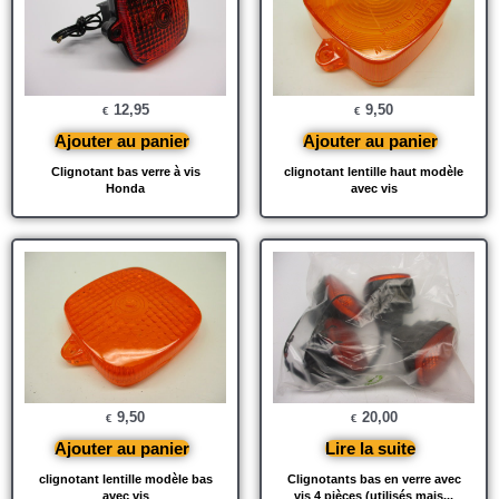
12,95
9,50
€
€
Ajouter au panier
Ajouter au panier
Clignotant bas verre à vis
clignotant lentille haut modèle
Honda
avec vis
9,50
20,00
€
€
Ajouter au panier
Lire la suite
clignotant lentille modèle bas
Clignotants bas en verre avec
avec vis
vis 4 pièces (utilisés mais...