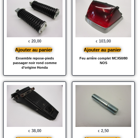
20,00
103,00
€
€
Ajouter au panier
Ajouter au panier
Ensemble repose-pieds
Feu arrière complet MCX50/80
passager noir rond comme
NOS
d’origine Honda
38,00
2,50
€
€