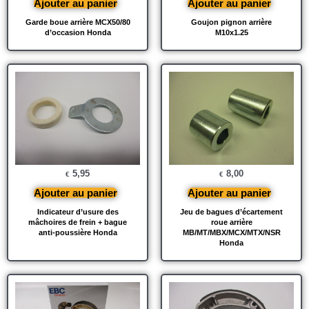
Ajouter au panier
Ajouter au panier
Garde boue arrière MCX50/80
Goujon pignon arrière
d’occasion Honda
M10x1.25
5,95
8,00
€
€
Ajouter au panier
Ajouter au panier
Indicateur d’usure des
Jeu de bagues d’écartement
mâchoires de frein + bague
roue arrière
anti-poussière Honda
MB/MT/MBX/MCX/MTX/NSR
Honda