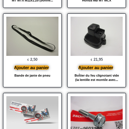
MT MTX M12x1.25 (bonne...
Honda MB MT MCX
2,50
21,95
€
€
Ajouter au panier
Ajouter au panier
Bande de jante de pneu
Boîtier du feu clignotant vide
(la lentille est montée avec...