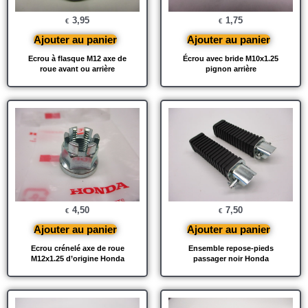
3,95
1,75
€
€
Ajouter au panier
Ajouter au panier
Ecrou à flasque M12 axe de
Écrou avec bride M10x1.25
roue avant ou arrière
pignon arrière
4,50
7,50
€
€
Ajouter au panier
Ajouter au panier
Ecrou crénelé axe de roue
Ensemble repose-pieds
M12x1.25 d’origine Honda
passager noir Honda