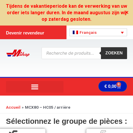
Aller
Tijdens de vakantieperiode kan de verwerking van uw
au
order iets langer duren. In de maand augustus zijn wij
✕
contenu
op zaterdag gesloten.
Français
Devenir revendeur
Recherche
de
ZOEKEN
produits
0
Panie
€
0,00
Accueil
MCX80 – HC05 / arrière
Sélectionnez le groupe de pièces :