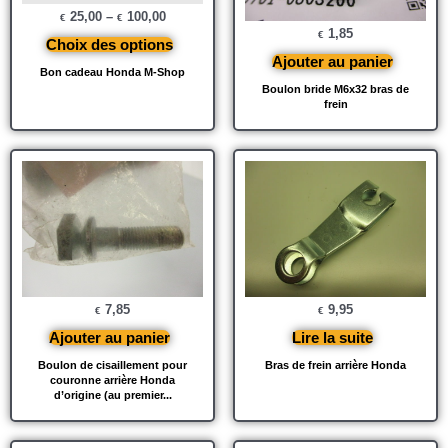
25,00
–
100,00
€
€
1,85
€
Choix des options
Ajouter au panier
Bon cadeau Honda M-Shop
Boulon bride M6x32 bras de
frein
7,85
9,95
€
€
Ajouter au panier
Lire la suite
Boulon de cisaillement pour
Bras de frein arrière Honda
couronne arrière Honda
d’origine (au premier...