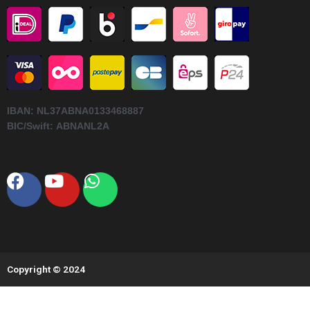
IBAN:
NL37ABNA0133468887
BIC/Swift:
ABNANL2A
Facebook
Youtube
Whatsapp
Copyright © 2024