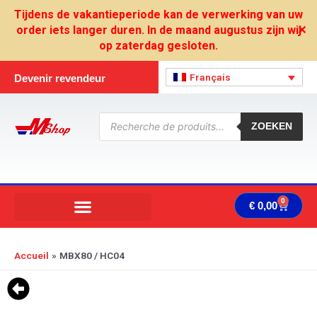
Aller
Tijdens de vakantieperiode kan de verwerking van uw
au
order iets langer duren. In de maand augustus zijn wij
✕
contenu
op zaterdag gesloten.
Français
Devenir revendeur
Recherche
de
ZOEKEN
produits
0
Panie
€
0,00
Accueil
MBX80 / HC04