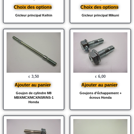
Choix des options
Choix des options
Gicleur principal Keihin
Gicleur principal Mikuni
3,50
6,00
€
€
Ajouter au panier
Ajouter au panier
Goujon de cylindre M8
Goujons d’échappement +
MBX/MCX/MCX/NSR/NS-1
écrous Honda
Honda