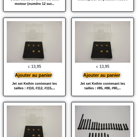
moteur (numéro 12 sur...
13,95
13,95
€
€
Ajouter au panier
Ajouter au panier
Jet set Keihin contenant les
Jet set Keihin contenant les
tailles : #110, #112, #115,...
tailles : #85, #88, #90,...