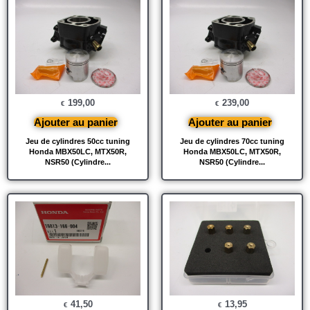
199,00
239,00
€
€
Ajouter au panier
Ajouter au panier
Jeu de cylindres 50cc tuning
Jeu de cylindres 70cc tuning
Honda MBX50LC, MTX50R,
Honda MBX50LC, MTX50R,
NSR50 (Cylindre...
NSR50 (Cylindre...
41,50
13,95
€
€