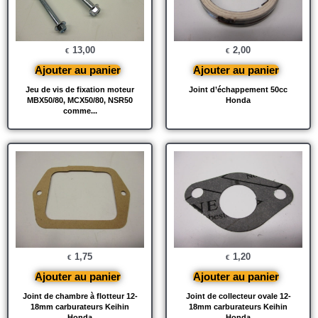
13,00
2,00
€
€
Ajouter au panier
Ajouter au panier
Jeu de vis de fixation moteur
Joint d’échappement 50cc
MBX50/80, MCX50/80, NSR50
Honda
comme...
1,75
1,20
€
€
Ajouter au panier
Ajouter au panier
Joint de chambre à flotteur 12-
Joint de collecteur ovale 12-
18mm carburateurs Keihin
18mm carburateurs Keihin
Honda
Honda