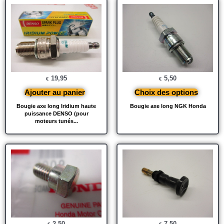
19,95
5,50
€
€
Ajouter au panier
Choix des options
Bougie axe long Iridium haute
Bougie axe long NGK Honda
puissance DENSO (pour
moteurs tunés...
2,50
7,50