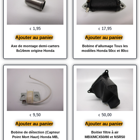
1,95
17,95
€
€
Ajouter au panier
Ajouter au panier
Axe de montage demi-carters
Bobine d’allumage Tous les
8x14mm origine Honda
modèles Honda 50cc et 80cc
9,50
50,00
€
€
Ajouter au panier
Ajouter au panier
Bobine de détection (Capteur
Boitier filtre à air
Point Mort Haut) Honda MB,
MBX/MCX50/80 et NSR50