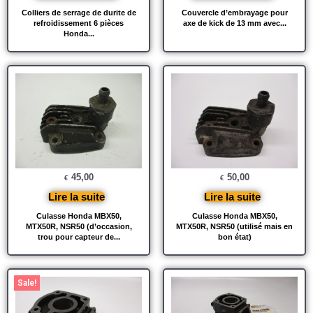
Colliers de serrage de durite de
Couvercle d’embrayage pour
refroidissement 6 pièces
axe de kick de 13 mm avec...
Honda...
45,00
50,00
€
€
Lire la suite
Lire la suite
Culasse Honda MBX50,
Culasse Honda MBX50,
MTX50R, NSR50 (d’occasion,
MTX50R, NSR50 (utilisé mais en
trou pour capteur de...
bon état)
Le
Le
Sale!
prix
prix
initial
actuel