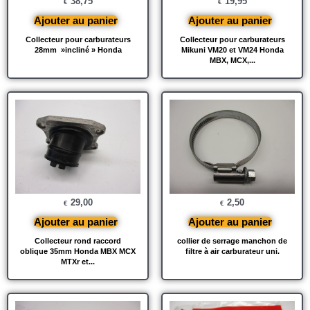
38,75
19,95
€
€
Ajouter au panier
Ajouter au panier
Collecteur pour carburateurs
Collecteur pour carburateurs
28mm »incliné » Honda
Mikuni VM20 et VM24 Honda
MBX, MCX,...
29,00
2,50
€
€
Ajouter au panier
Ajouter au panier
Collecteur rond raccord
collier de serrage manchon de
oblique 35mm Honda MBX MCX
filtre à air carburateur uni.
MTXr et...