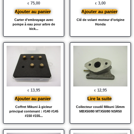
75,00
3,00
€
€
Ajouter au panier
Ajouter au panier
Carter d’embrayage avec
Clé de volant moteur d’origine
pompe à eau pour arbre de
Honda
kick...
13,95
12,95
€
€
Ajouter au panier
Lire la suite
Coffret Mikuni à gicleur
Collecteur coudé Mikuni 16mm
principal contenant : #140 #145
MBX50/80 MTX50/80 NSR50
#150 #155...