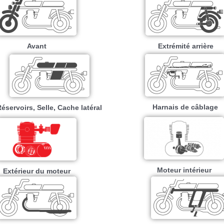
Avant
Extrémité arrière
Harnais de câblage
éservoirs, Selle, Cache latéral
Moteur intérieur​
Extérieur du moteur