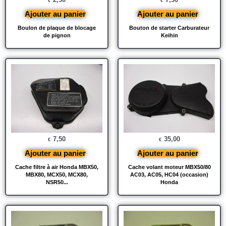
€
€
Ajouter au panier
Ajouter au panier
Boulon de plaque de blocage
Bouton de starter Carburateur
de pignon
Keihin
7,50
35,00
€
€
Ajouter au panier
Ajouter au panier
Cache filtre à air Honda MBX50,
Cache volant moteur MBX50/80
MBX80, MCX50, MCX80,
AC03, AC05, HC04 (occasion)
NSR50...
Honda