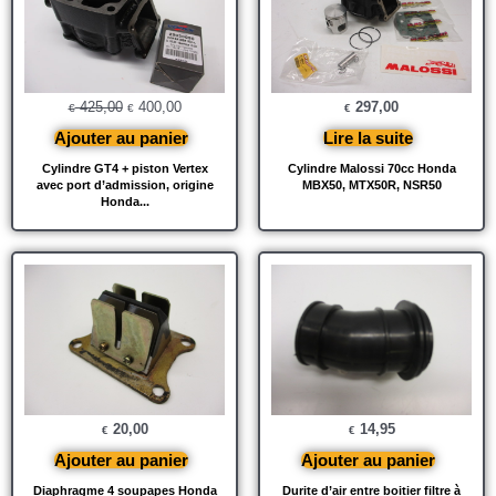
était :
est :
€ 425,00.
€ 400,00.
425,00
400,00
297,00
€
€
€
Ajouter au panier
Lire la suite
Cylindre GT4 + piston Vertex
Cylindre Malossi 70cc Honda
avec port d’admission, origine
MBX50, MTX50R, NSR50
Honda...
20,00
14,95
€
€
Ajouter au panier
Ajouter au panier
Diaphragme 4 soupapes Honda
Durite d’air entre boitier filtre à