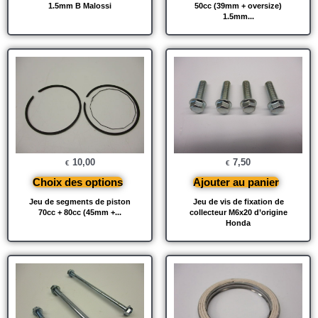
1.5mm B Malossi
50cc (39mm + oversize)
1.5mm...
10,00
7,50
€
€
Choix des options
Ajouter au panier
Jeu de segments de piston
Jeu de vis de fixation de
70cc + 80cc (45mm +...
collecteur M6x20 d’origine
Honda