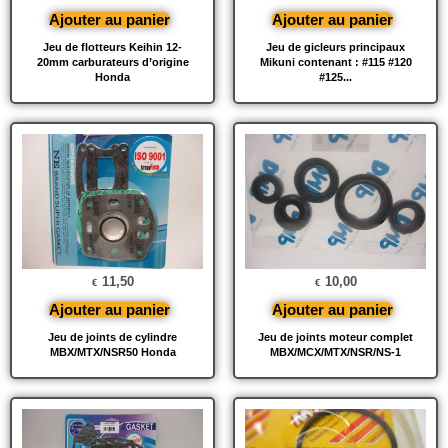
Ajouter au panier
Ajouter au panier
Jeu de flotteurs Keihin 12-
Jeu de gicleurs principaux
20mm carburateurs d’origine
Mikuni contenant : #115 #120
Honda
#125...
11,50
10,00
€
€
Ajouter au panier
Ajouter au panier
Jeu de joints de cylindre
Jeu de joints moteur complet
MBX/MTX/NSR50 Honda
MBX/MCX/MTX/NSR/NS-1