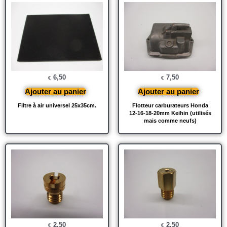
6,50
7,50
€
€
Ajouter au panier
Ajouter au panier
Filtre à air universel 25x35cm.
Flotteur carburateurs Honda
12-16-18-20mm Keihin (utilisés
mais comme neufs)
2,50
2,50
€
€