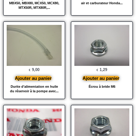
MBX50, MBX80, MCX50, MCX80,
air et carburateur Honda...
MTX50R, MTX80R,...
9,00
1,29
€
€
Ajouter au panier
Ajouter au panier
Durite d’alimentation en huile
Écrou à bride M6
du réservoir à la pompe avec...