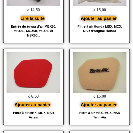
14,50
15,00
€
€
Lire la suite
Ajouter au panier
Entrée du tuyau d’air MBX50,
Filtre à air Honda MBX, MCX,
MBX80, MCX50, MCX80 et
NSR d’origine Honda
NSR50...
6,50
15,00
€
€
Ajouter au panier
Ajouter au panier
Filtre à air MBX, MCX, NSR
Filtre à air MBX, MCX, NSR
Artein
Twin-Air