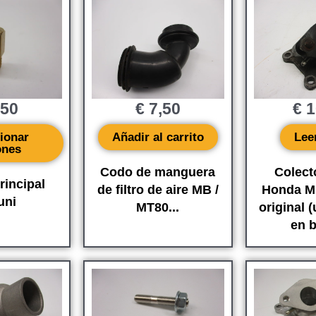
,50
€
7,50
€
1
ionar
Añadir al carrito
Lee
ones
Codo de manguera
Colec
rincipal
de filtro de aire MB /
Honda M
uni
MT80...
original 
en b