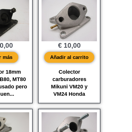
0,00
€
10,00
r más
Añadir al carrito
tor 18mm
Colector
B80, MT80
carburadores
(usado pero
Mikuni VM20 y
uen...
VM24 Honda