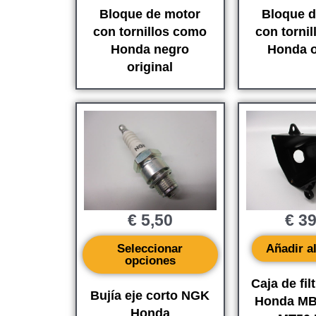
Bloque de motor
Bloque d
con tornillos como
con torni
Honda negro
Honda o
original
€
5,50
€
39
Seleccionar
Añadir al
opciones
Caja de fil
Bujía eje corto NGK
Honda MB
Honda