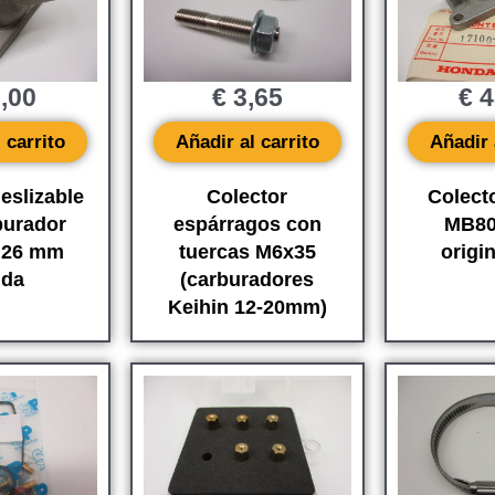
,00
€
3,65
€
4
 carrito
Añadir al carrito
Añadir 
eslizable
Colector
Colect
burador
espárragos con
MB80
 26 mm
tuercas M6x35
origi
da
(carburadores
Keihin 12-20mm)