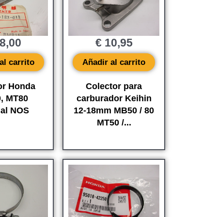
8,00
€
10,95
al carrito
Añadir al carrito
or Honda
Colector para
, MT80
carburador Keihin
nal NOS
12-18mm MB50 / 80
MT50 /...