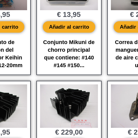
,95
€
13,95
€
2
 carrito
Añadir al carrito
Añadir 
to de
Conjunto Mikuni de
Correa d
ón del
chorro principal
manguera
r Keihin
que contiene: #140
de aire 
12-20mm
#145 #150...
u
,95
€
229,00
€
2