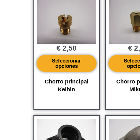
€
2,50
€
2
Seleccionar
Selecc
opciones
opci
Chorro principal
Chorro p
Keihin
Mik