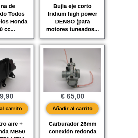
ina de
Bujía eje corto
ido Todos
Iridium high power
elos Honda
DENSO (para
0 cc...
motores tuneados...
9,90
€
65,00
al carrito
Añadir al carrito
tro aire +
Carburador 26mm
onda MB50
conexión redonda