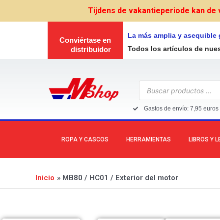
Ir
Tijdens de vakantieperiode kan de 
al
contenido
La más amplia y asequible
Conviértase en
Todos los artículos de nue
distribuidor
Búsqueda
de
productos
Gastos de envío: 7,95 euros 
ROPA Y CASCOS
HERRAMIENTAS
LIBROS Y 
Inicio
MB80 / HC01 / Exterior del motor