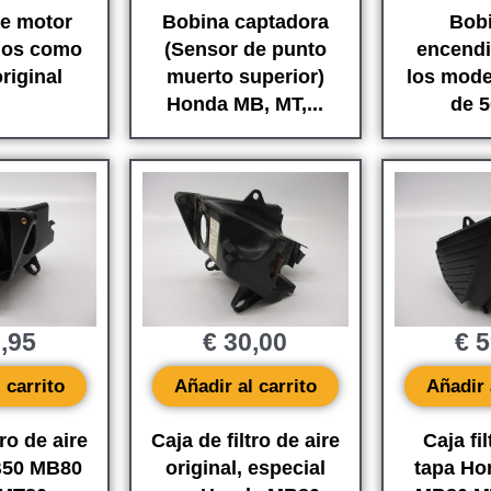
e motor
Bobina captadora
Bob
llos como
(Sensor de punto
encend
riginal
muerto superior)
los mod
Honda MB, MT,...
de 5
,95
€
30,00
€
5
 carrito
Añadir al carrito
Añadir 
tro de aire
Caja de filtro de aire
Caja fil
50 MB80
original, especial
tapa H