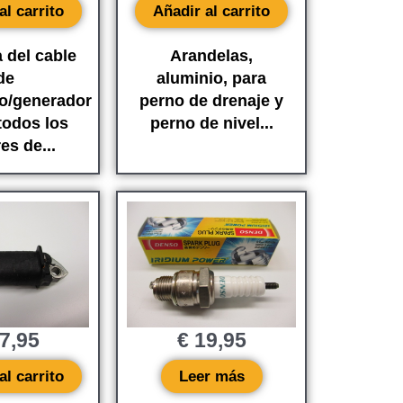
al carrito
Añadir al carrito
 del cable
Arandelas,
de
aluminio, para
o/generador
perno de drenaje y
todos los
perno de nivel...
es de...
7,95
€
19,95
al carrito
Leer más