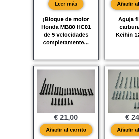
Leer más
Añadir al
¡Bloque de motor
Aguja f
Honda MB80 HC01
carbur
de 5 velocidades
Keihin 
completamente...
€
21,00
€
24
Añadir al carrito
Añadir al