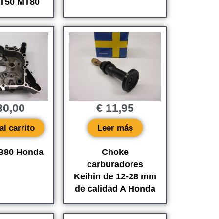
T50 MT80
0,00
€
11,95
al carrito
Leer más
MB80 Honda
Choke
carburadores
Keihin de 12-28 mm
de calidad A Honda