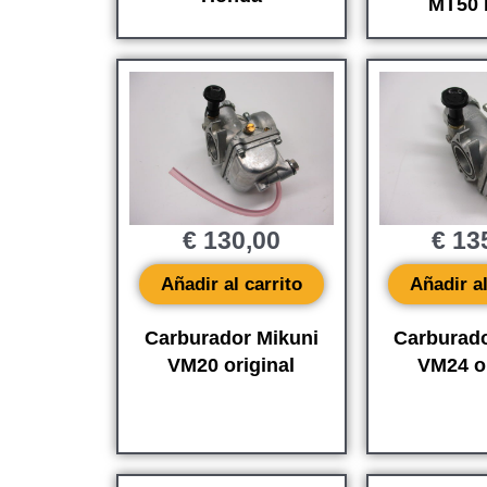
MT50 
€
130,00
€
13
Añadir al carrito
Añadir al
Carburador Mikuni
Carburado
VM20 original
VM24 or