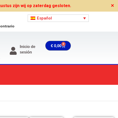
stus zijn wij op zaterdag gesloten.
✕
Español
ontrario
0
Carrito
€
0,00
Inicio de
sesión
o