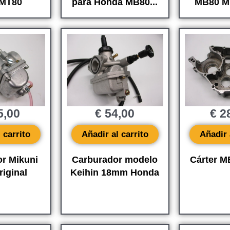
MT80
para Honda MB80...
MB80 M
5,00
€
54,00
€
28
 carrito
Añadir al carrito
Añadir 
r Mikuni
Carburador modelo
Cárter 
iginal
Keihin 18mm Honda