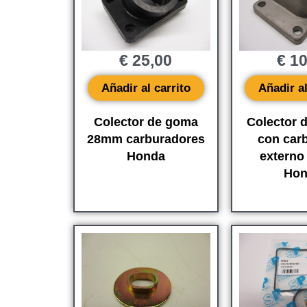
€
25,00
€
10
Añadir al carrito
Añadir al
Colector de goma
Colector d
28mm carburadores
con car
Honda
externo
Hon