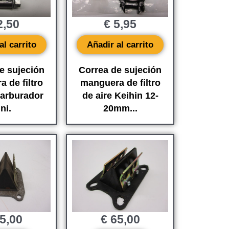
,50
€
5,95
al carrito
Añadir al carrito
e sujeción
Correa de sujeción
 de filtro
manguera de filtro
carburador
de aire Keihin 12-
ni.
20mm...
5,00
€
65,00