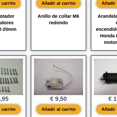
 carrito
Añadir al carrito
Añadir 
lotador
Anillo de collar M6
Arandela
adores
redondo
12-20mm
encendid
Honda 
motor
,95
€
9,50
€
1
 carrito
Añadir al carrito
Añadir 