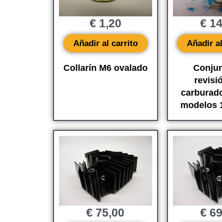
€
1,20
€
14
Añadir al carrito
Añadir al
Collarín M6 ovalado
Conjun
revisi
carburado
modelos 
€
75,00
€
69