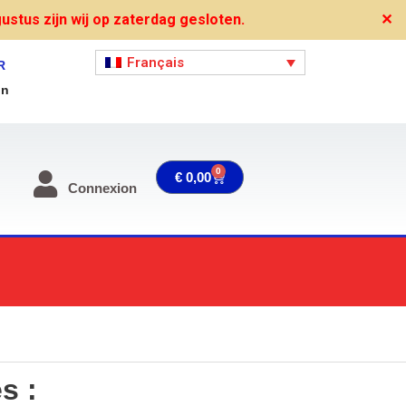
stus zijn wij op zaterdag gesloten.
✕
Français
R
on
0
Panier
€
0,00
Connexion
s :