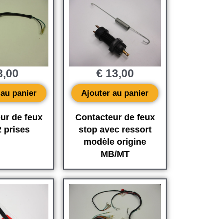
,00
€
13,00
 au panier
Ajouter au panier
ur de feux
Contacteur de feux
2 prises
stop avec ressort
modèle origine
MB/MT