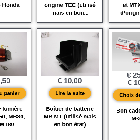
e Honda
origine TEC (utilisé
et MT
mais en bon...
d’orig
€
25
,50
€
10,00
€
10
u panier
Lire la suite
Choix d
 lumière
Boîtier de batterie
Bon cad
0, MB80,
MB MT (utilisé mais
M-
 MT80
en bon état)