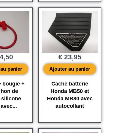
4,50
€
23,95
 au panier
Ajouter au panier
e bougie +
Cache batterie
chon de
Honda MB50 et
 silicone
Honda MB80 avec
avec...
autocollant