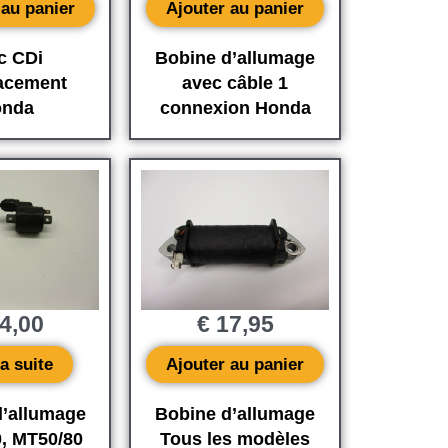
 au panier
Ajouter au panier
c CDi
Bobine d’allumage
acement
avec câble 1
nda
connexion Honda
4,00
€
17,95
la suite
Ajouter au panier
d’allumage
Bobine d’allumage
, MT50/80
Tous les modèles