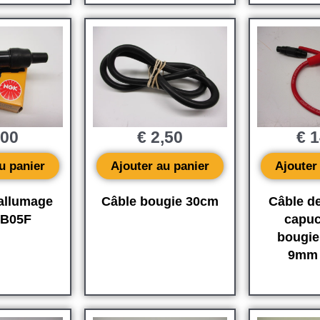
,00
€
2,50
€
1
u panier
Ajouter au panier
Ajouter
allumage
Câble bougie 30cm
Câble d
B05F
capu
bougie
9mm 