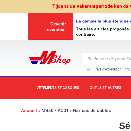
Aller
Tijdens de vakantieperiode kan de 
au
contenu
La gamme la plus étendue 
Devenir
Tous les articles proposés 
revendeur
contraire.
Recherche
de
produits
Frais d'expédition : 7,9
VÊTEMENTS ET CASQUES
OUTILS ET AUTRES
Accueil
MB50 / AC01 / Harnais de câbles
Sé