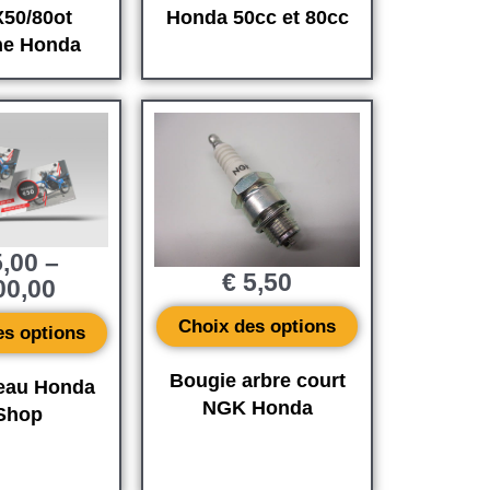
X50/80ot
Honda 50cc et 80cc
ine Honda
,00
–
€
5,50
0,00
Choix des options
es options
Bougie arbre court
eau Honda
NGK Honda
Shop