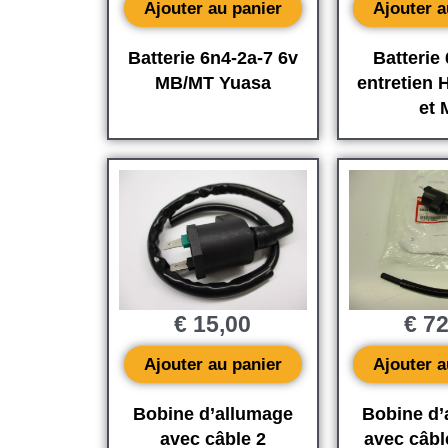
Ajouter au panier
Ajouter a
Batterie 6n4-2a-7 6v
Batterie
MB/MT Yuasa
entretien
et 
€
15,00
€
72
Ajouter au panier
Ajouter a
Bobine d’allumage
Bobine d’
avec câble 2
avec câbl