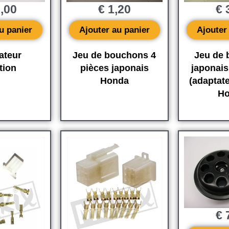
,00
€
1,20
€
3
u panier
Ajouter au panier
Ajouter
ateur
Jeu de bouchons 4
Jeu de
tion
pièces japonais
japonais
Honda
(adaptat
Ho
€
7