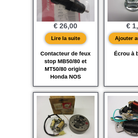
€
26,00
€
1
Lire la suite
Ajouter a
Contacteur de feux
Écrou à 
stop MB50/80 et
MT50/80 origine
Honda NOS