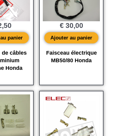
,50
€
30,00
 au panier
Ajouter au panier
 de câbles
Faisceau électrique
uminium
MB50/80 Honda
ine Honda