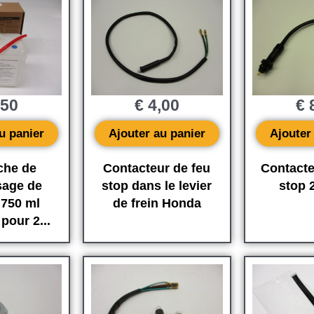
,50
€
4,00
€
8
u panier
Ajouter au panier
Ajouter
che de
Contacteur de feu
Contacte
sage de
stop dans le levier
stop 
 750 ml
de frein Honda
pour 2...