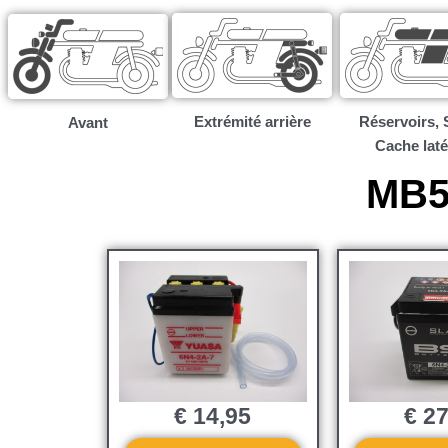
Extrémité arrière
Réservoirs, S
Avant
Cache laté
MB50
€
14,95
€
27