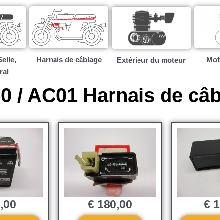
elle,
Harnais de câblage
Mote
Extérieur du moteur
ral
 / AC01 Harnais de câ
,00
€
180,00
€
1