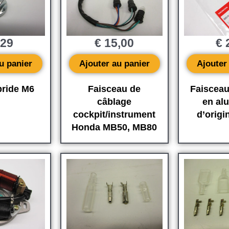
,29
€
15,00
€
2
u panier
Ajouter au panier
Ajouter
bride M6
Faisceau de
Faisceau
câblage
en al
cockpit/instrument
d’orig
Honda MB50, MB80