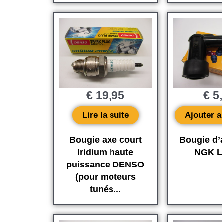
€
19,95
€
5
Lire la suite
Ajouter a
Bougie axe court
Bougie d’
Iridium haute
NGK L
puissance DENSO
(pour moteurs
tunés...