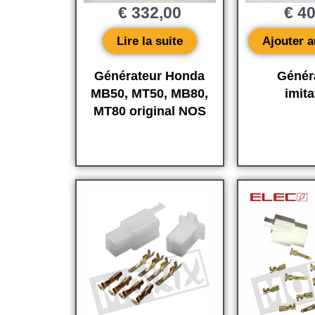
€
332,00
€
40
Lire la suite
Ajouter a
Générateur Honda
Génér
MB50, MT50, MB80,
imita
MT80 original NOS