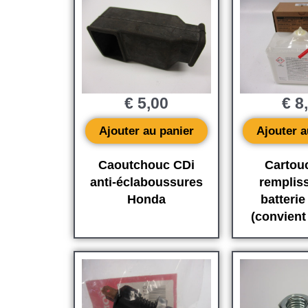
€
5,00
€
8
Ajouter au panier
Ajouter a
Caoutchouc CDi
Cartou
anti-éclaboussures
remplis
Honda
batterie
(convient 