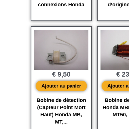
connexions Honda
d’origin
€
9,50
€
23
Ajouter au panier
Ajouter a
Bobine de détection
Bobine de
(Capteur Point Mort
Honda MB5
Haut) Honda MB,
MT50,
MT,...