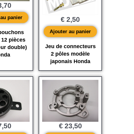
,70
 au panier
€
2,50
Ajouter au panier
 bouchons
 12 pièces
Jeu de connecteurs
eur double)
2 pôles modèle
nda
japonais Honda
,50
€
23,50