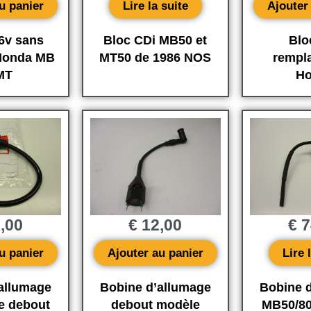
u panier
Lire la suite
Ajouter
 6v sans
Bloc CDi MB50 et
Blo
 Honda MB
MT50 de 1986 NOS
rempl
MT
Ho
,00
€
12,00
€
7
u panier
Ajouter au panier
Lire 
allumage
Bobine d’allumage
Bobine 
e debout
debout modèle
MB50/80