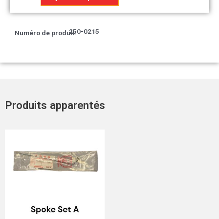
Socle,
clignotant
RR
250-0215
Numéro de produit:
Produits apparentés