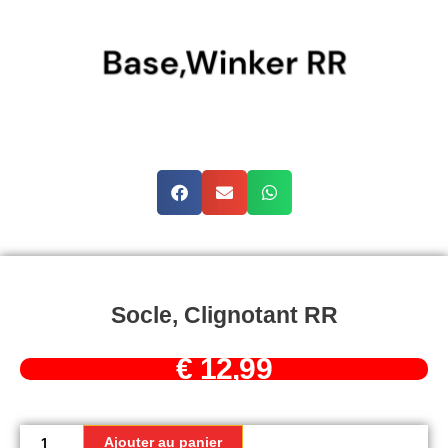
Socle, Clignotant RR
€
12,99
quantité
de
Ajouter au panier