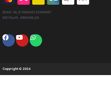
IBAN:
NL37ABNA0133468887
BIC/Swift:
ABNANL2A
Facebook
Youtube
Whatsapp
Copyright © 2024