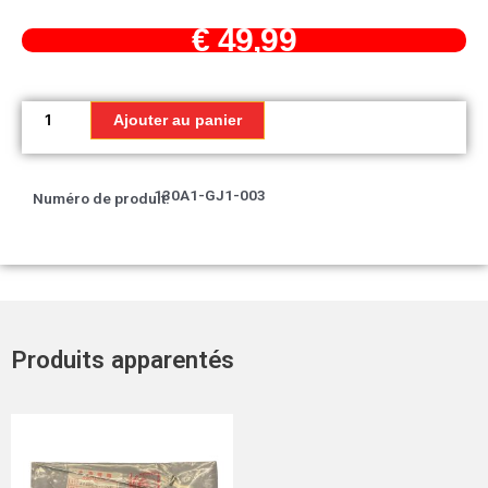
€
49,99
quantité
de
Ajouter au panier
Jeu
de
segments,
130A1-GJ1-003
Numéro de produit:
piston
Produits apparentés