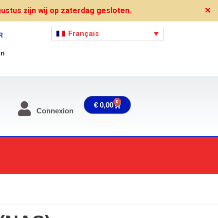
stus zijn wij op zaterdag gesloten.
✕
Français
R
on
0
Panier
€
0,00
Connexion