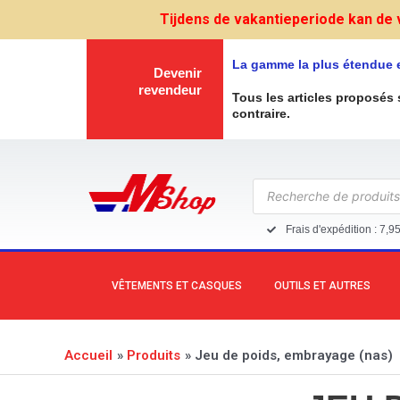
Aller
Tijdens de vakantieperiode kan de 
au
contenu
La gamme la plus étendue 
Devenir
revendeur
Tous les articles proposés 
contraire.
Recherche
de
produits
Frais d'expédition : 7,9
VÊTEMENTS ET CASQUES
OUTILS ET AUTRES
Accueil
Produits
Jeu de poids, embrayage (nas)