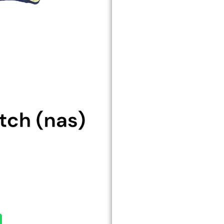
embrayag
(nas)