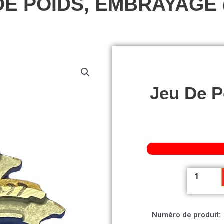
DE POIDS, EMBRAYAGE 
Jeu De P
quantité
de
Jeu
de
Numéro de produit:
poids,