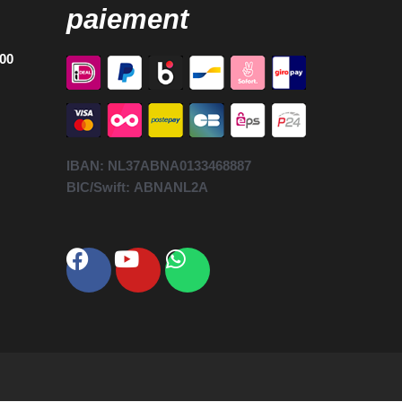
paiement
h00
IBAN:
NL37ABNA0133468887
BIC/Swift:
ABNANL2A
Facebook
Youtube
Whatsapp