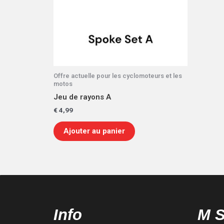
Offre actuelle pour les cyclomoteurs et les
motos
Jeu de rayons A
€
4,99
Ajouter au panier
Info
M 