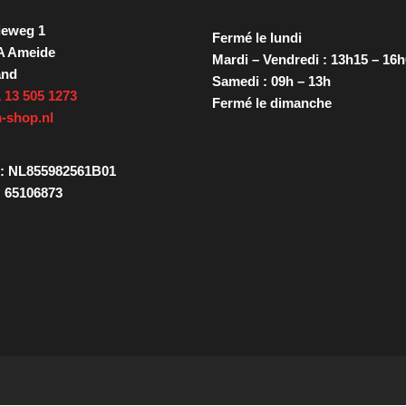
ieweg 1
Fermé le lundi
A Ameide
Mardi – Vendredi : 13h15 – 16
and
Samedi : 09h – 13h
 13 505 1273
Fermé le dimanche
-shop.nl
: NL855982561B01
 65106873