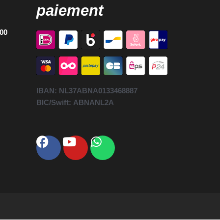
paiement
h00
IBAN:
NL37ABNA0133468887
BIC/Swift:
ABNANL2A
Facebook
Youtube
Whatsapp