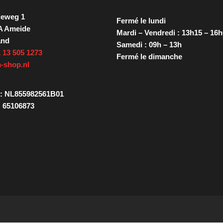
ieweg 1
Fermé le lundi
A Ameide
Mardi – Vendredi : 13h15 – 16
and
Samedi : 09h – 13h
 13 505 1273
Fermé le dimanche
-shop.nl
: NL855982561B01
 65106873