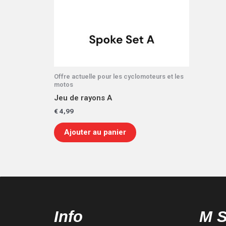
Offre actuelle pour les cyclomoteurs et les
motos
Jeu de rayons A
€
4,99
Ajouter au panier
Info
M 