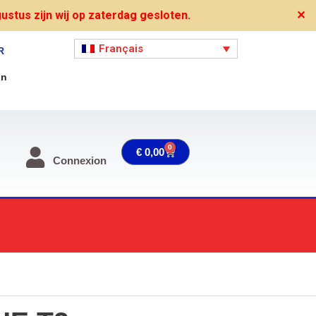
stus zijn wij op zaterdag gesloten.
✕
Français
R
on
0
Panier
€
0,00
Connexion