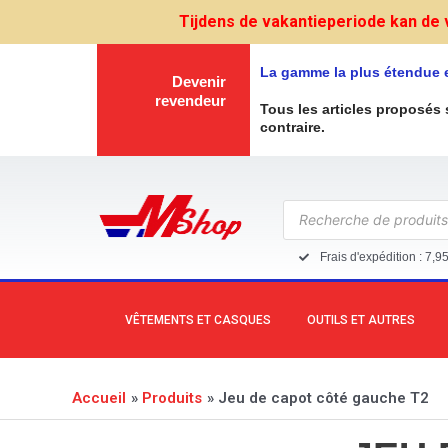
Aller
Tijdens de vakantieperiode kan de 
au
contenu
La gamme la plus étendue 
Devenir
revendeur
Tous les articles proposés 
contraire.
Recherche
de
produits
Frais d'expédition : 7,9
VÊTEMENTS ET CASQUES
OUTILS ET AUTRES
Accueil
Produits
Jeu de capot côté gauche T2