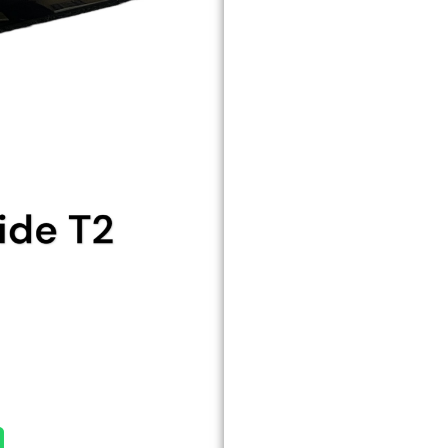
côté
gauche
T2