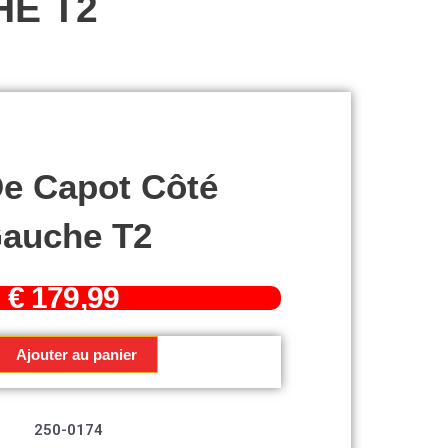
HE T2
De Capot Côté
auche T2
€
179,99
Ajouter au panier
250-0174