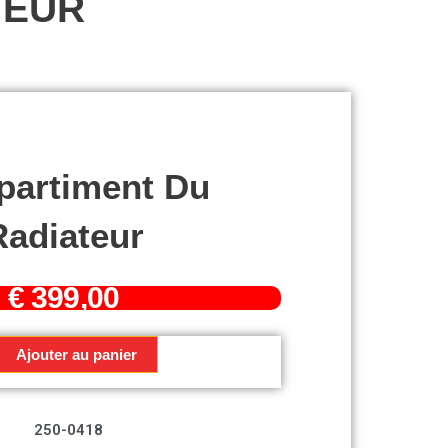
TEUR
artiment Du
Radiateur
€
399,00
Ajouter au panier
ment
250-0418