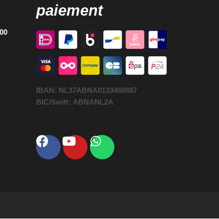
paiement
h00
IBAN:
NL37ABNA0133468887
BIC/Swift:
ABNANL2A
Facebook
Youtube
Whatsapp