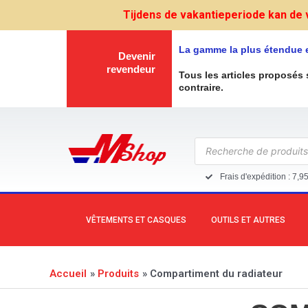
Aller
Tijdens de vakantieperiode kan de 
au
contenu
La gamme la plus étendue 
Devenir
revendeur
Tous les articles proposés 
contraire.
Recherche
de
produits
Frais d'expédition : 7,9
VÊTEMENTS ET CASQUES
OUTILS ET AUTRES
Accueil
Produits
Compartiment du radiateur