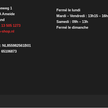
ieweg 1
Fermé le lundi
A Ameide
Mardi – Vendredi : 13h15 – 16
and
Samedi : 09h – 13h
 13 505 1273
Fermé le dimanche
-shop.nl
: NL855982561B01
 65106873