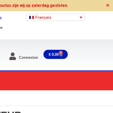
stus zijn wij op zaterdag gesloten.
✕
Français
R
on
0
Panier
€
0,00
Connexion