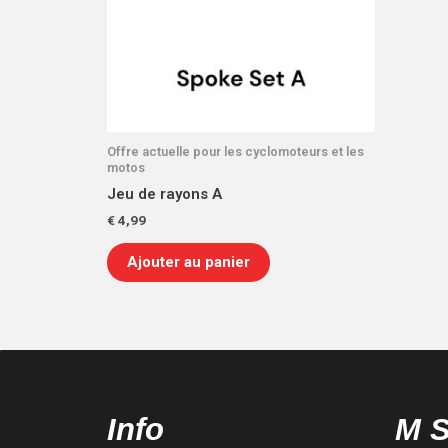
Offre actuelle pour les cyclomoteurs et les
motos
Jeu de rayons A
€
4,99
Ajouter au panier
Info
M 