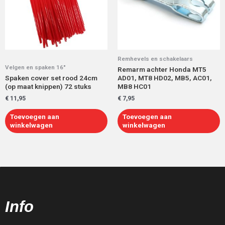
Remhevels en schakelaars
Velgen en spaken 16"
Remarm achter Honda MT5
Spaken cover set rood 24cm
AD01, MT8 HD02, MB5, AC01,
(op maat knippen) 72 stuks
MB8 HC01
€
11,95
€
7,95
Toevoegen aan
Toevoegen aan
winkelwagen
winkelwagen
Info