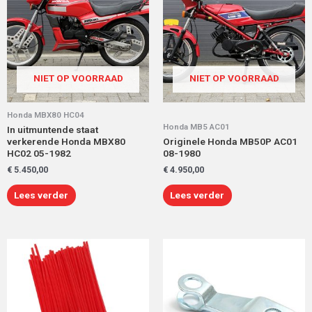
NIET OP VOORRAAD
NIET OP VOORRAAD
Honda MBX80 HC04
Honda MB5 AC01
In uitmuntende staat
verkerende Honda MBX80
Originele Honda MB50P AC01
HC02 05-1982
08-1980
€
5.450,00
€
4.950,00
Lees verder
Lees verder